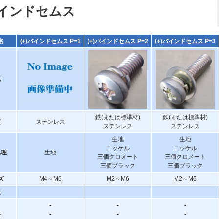
インドセムス
名
(+)バインドセムス P=1
(+)バインドセムス P=2
(+)バインドセムス P=3
真
鉄(または標準材)
鉄(または標準材)
質
ステンレス
ステンレス
ステンレス
生地
生地
ニッケル
ニッケル
処理
生地
三価クロメート
三価クロメート
三価ブラック
三価ブラック
ズ
M4～M6
M2～M6
M2～M6
途
-
-
-
格
-
-
-