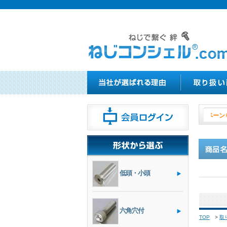
８月１日よりやきつか
低頭・小頭
六角穴付
TOP
>
取