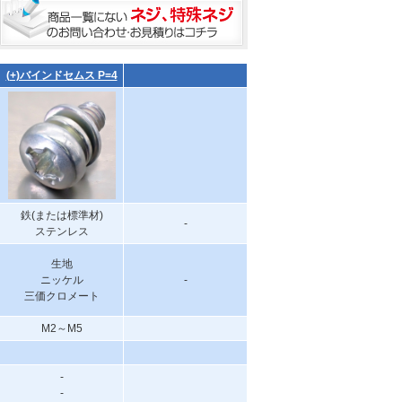
(+)バインドセムス P=4
鉄(または標準材)
-
ステンレス
生地
ニッケル
-
三価クロメート
M2～M5
-
-