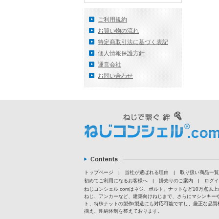
ご利用規約
お買い物の流れ
特定商取引法に基づく表記
個人情報保護方針
運営会社
お問い合わせ
トップページ
|
当社が選ばれる理由
|
取り扱い商品一覧
初めてご利用になるお客様へ
|
掛売りのご案内
|
ログイ
ねじコンシェル.comはネジ、ボルト、ナットなど10万点
ねじ、アンカーなど、建築向けねじまで、さらにマシンキー
ト、特殊ナットの製作/製造にも対応可能ですし、厳正な品質
揃え、即納体制を整えております。