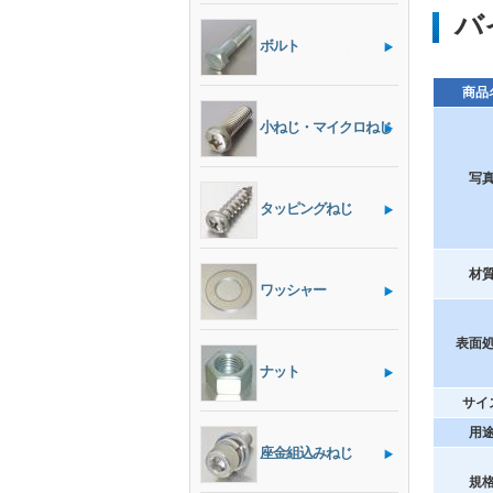
バ
ボルト
商品
小ねじ・マイクロねじ
写
タッピングねじ
材
ワッシャー
表面
ナット
サイ
用
座金組込みねじ
規