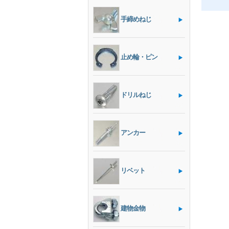
手締めねじ
止め輪・ピン
ドリルねじ
アンカー
リベット
建物金物