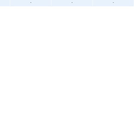
-
-
-