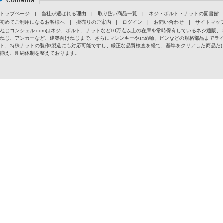
トップページ
|
当社が選ばれる理由
|
取り扱い商品一覧
|
ネジ・ボルト・ナットの図書館
初めてご利用になるお客様へ
|
掛売りのご案内
|
ログイン
|
お問い合わせ
|
サイトマッ
ねじコンシェル.comはネジ、ボルト、ナットなど10万点以上の在庫を常時保有しているネジ通
ねじ、アンカーなど、建築向けねじまで、さらにマシンキーや止め輪、ピンなどの規格部品までラ
ト、特殊ナットの製作/製造にも対応可能ですし、厳正な品質検査を経て、基準をクリアした商品だけ
揃え、即納体制を整えております。