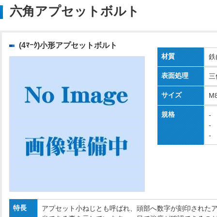
六角アプセットボルト
(4ﾏｰｸ)小形アプセットボルト
材質
鉄
表面処理
三
サイズ
M
規格
-
-
-
特長
アプセット小ねじとも呼ばれ、頭部へ数字が刻印された