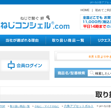
(4ﾏｰｸ)小形ア
HOME
|
初めてご利
８月１日
六角アプセットボルト
>
TOP
>
取り扱い商品一覧
>
小ねじ・マイクロねじ
>
(4ﾏｰｸ)