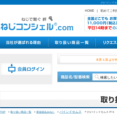
(+)バイン
HOME
|
初めてご利
８月１
バインドセムス
>
TOP
>
取り扱い商品一覧
>
座金組込みねじ
>
(+)バインドセムス P=1