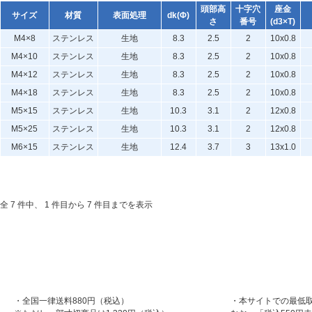
頭部高
十字穴
座金
サイズ
材質
表面処理
dk(Φ)
さ
番号
(d3×T)
M4×8
ステンレス
生地
8.3
2.5
2
10x0.8
M4×10
ステンレス
生地
8.3
2.5
2
10x0.8
M4×12
ステンレス
生地
8.3
2.5
2
10x0.8
M4×18
ステンレス
生地
8.3
2.5
2
10x0.8
M5×15
ステンレス
生地
10.3
3.1
2
12x0.8
M5×25
ステンレス
生地
10.3
3.1
2
12x0.8
M6×15
ステンレス
生地
12.4
3.7
3
13x1.0
全 7 件中、 1 件目から 7 件目までを表示
・全国一律送料880円（税込）
・本サイトでの最低取