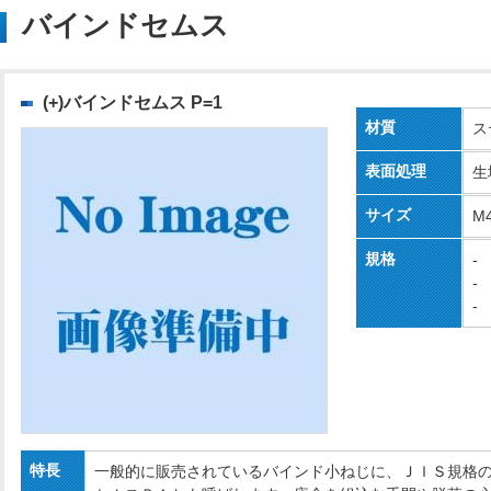
バインドセムス
(+)バインドセムス P=1
材質
ス
表面処理
生
サイズ
M
規格
-
-
-
特長
一般的に販売されているバインド小ねじに、ＪＩＳ規格