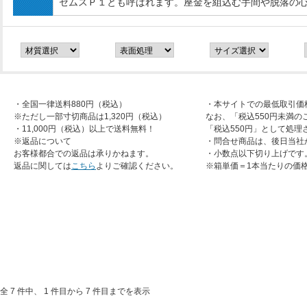
セムスＰ１とも呼ばれます。座金を組込む手間や脱落の
・全国一律送料880円（税込）
・本サイトでの最低取引価
※ただし一部寸切商品は1,320円（税込）
なお、「税込550円未満の
・11,000円（税込）以上で送料無料！
「税込550円」として処理
※返品について
・問合せ商品は、後日当社
お客様都合での返品は承りかねます。
・小数点以下切り上げです
返品に関しては
こちら
よりご確認ください。
※箱単価＝1本当たりの価
全 7 件中、 1 件目から 7 件目までを表示