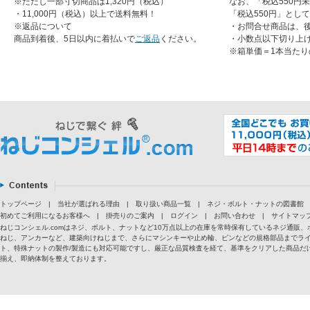
※ただし一部寸切商品は1,320円（税込）
なお、「税込550円
・11,000円（税込）以上で送料無料！
「税込550円」とし
※返品について
・お問合せ商品は、
商品到着後、5日以内に着払いで
ご返品
ください。
・小数点以下切り上
※箱単価＝1本当たり
トップページ
|
当社が選ばれる理由
|
取り扱い商品一覧
|
ネジ・ボルト・ナットの図書館
初めてご利用になるお客様へ
|
掛売りのご案内
|
ログイン
|
お問い合わせ
|
サイトマッ
ねじコンシェル.comはネジ、ボルト、ナットなど10万点以上の在庫を常時保有しているネジ通
ねじ、アンカーなど、建築向けねじまで、さらにマシンキーや止め輪、ピンなどの規格部品までラ
ト、特殊ナットの製作/製造にも対応可能ですし、厳正な品質検査を経て、基準をクリアした商品だけ
揃え、即納体制を整えております。