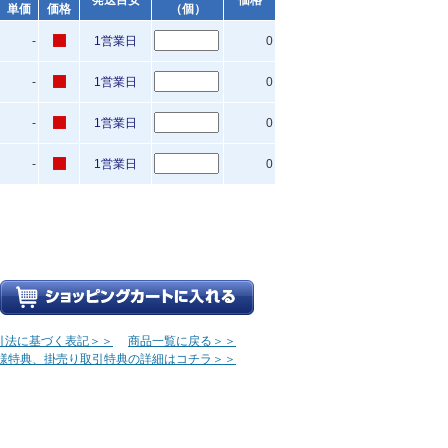
発送目安
価格
単価
価格
（個）
-
1営業日
0
-
1営業日
0
-
1営業日
0
-
1営業日
0
引法に基づく表記＞＞
商品一覧に戻る＞＞
様特典、掛売り取引特典の詳細はコチラ＞＞