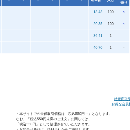
-
-
-
-
-
-
箱単価
入数
売り
18.48
100
×
20.35
100
×
36.41
1
-
40.70
1
-
特定商取
お得な会員
・本サイトでの最低取引価格は「税込550円～」となります。
なお、「税込550円未満のご注文」に関しては、
「税込550円」として処理させていただきます。
・お問合せ商品は、後日当社からご連絡します。