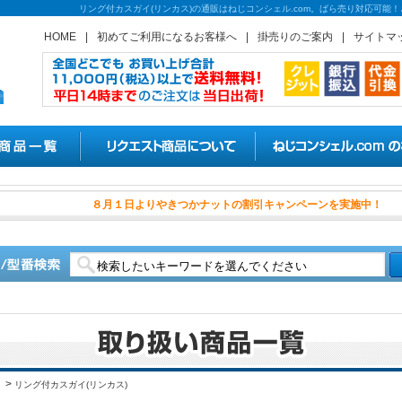
リング付カスガイ(リンカス)の通販はねじコンシェル.com。ばら売り対応可能
HOME
|
初めてご利用になるお客様へ
|
掛売りのご案内
|
サイトマ
８月１日よりやきつかナット
>
リング付カスガイ(リンカス)