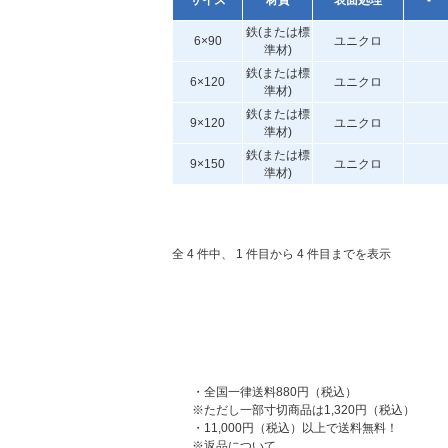
サイズ
材質
表面処理
-
鉄(または標
6×90
ユニクロ
準材)
鉄(または標
6×120
ユニクロ
準材)
鉄(または標
9×120
ユニクロ
準材)
鉄(または標
9×150
ユニクロ
準材)
全 4 件中、 1 件目から 4 件目までを表示
・全国一律送料880円（税込）
※ただし一部寸切商品は1,320円（税込）
・11,000円（税込）以上で送料無料！
※返品について