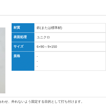
材質
鉄(または標準材)
表面処理
ユニクロ
サイズ
6×90～9×150
規格
-
-
-
合わせ、外れないよう固定する目的として打ち付けます。