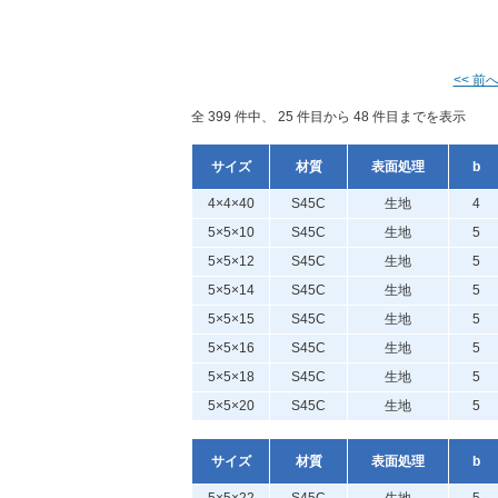
<< 前
全 399 件中、 25 件目から 48 件目までを表示
サイズ
材質
表面処理
b
4×4×40
S45C
生地
4
5×5×10
S45C
生地
5
5×5×12
S45C
生地
5
5×5×14
S45C
生地
5
5×5×15
S45C
生地
5
5×5×16
S45C
生地
5
5×5×18
S45C
生地
5
5×5×20
S45C
生地
5
サイズ
材質
表面処理
b