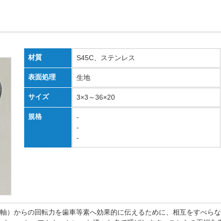
材質
S45C、ステンレス
表面処理
生地
サイズ
3×3～36×20
規格
-
-
-
ト（軸）からの回転力を歯車等素へ効果的に伝えるために、相互をすべら