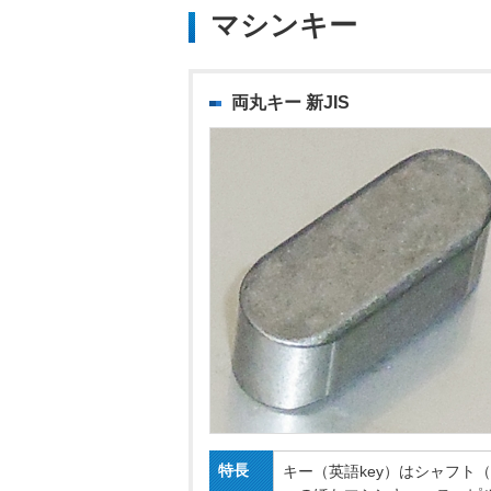
マシンキー
両丸キー 新JIS
特長
キー（英語key）はシャフ