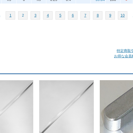
へ
1
2
3
4
5
6
7
8
9
10
特定商取
お得な会員