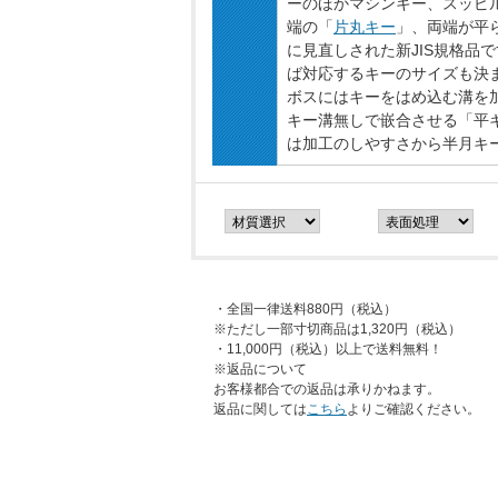
ーのほかマシンキー、スッピ
端の「
片丸キー
」、両端が平
に見直しされた新JIS規格
ば対応するキーのサイズも決
ボスにはキーをはめ込む溝を
キー溝無しで嵌合させる「平
は加工のしやすさから半月キ
・全国一律送料880円（税込）
※ただし一部寸切商品は1,320円（税込）
・11,000円（税込）以上で送料無料！
※返品について
お客様都合での返品は承りかねます。
返品に関しては
こちら
よりご確認ください。