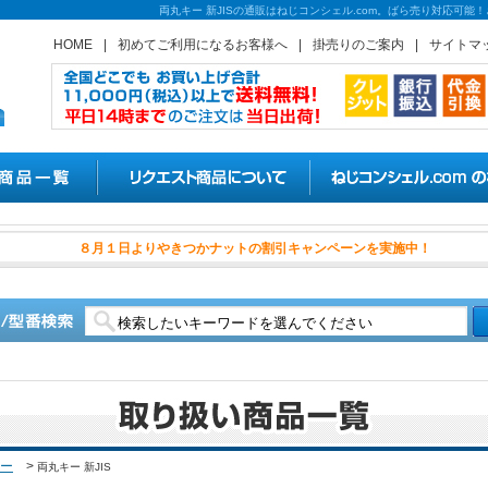
両丸キー 新JISの通販はねじコンシェル.com。ばら売り対応可
HOME
|
初めてご利用になるお客様へ
|
掛売りのご案内
|
サイトマ
８月１日よりやきつかナットの割
ー
>
両丸キー 新JIS