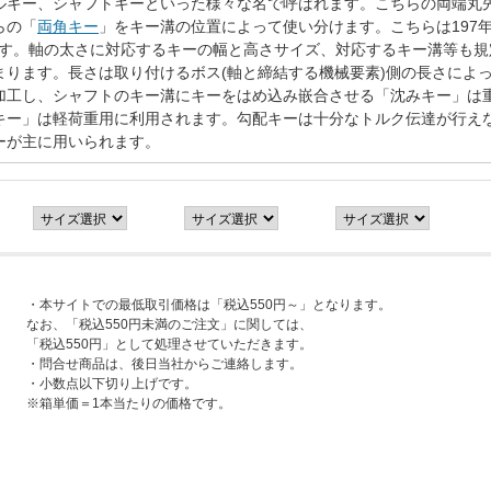
ルキー、シャフトキーといった様々な名で呼ばれます。こちらの両端丸
らの「
両角キー
」をキー溝の位置によって使い分けます。こちらは197年
品です。軸の太さに対応するキーの幅と高さサイズ、対応するキー溝等も
まります。長さは取り付けるボス(軸と締結する機械要素)側の長さによ
加工し、シャフトのキー溝にキーをはめ込み嵌合させる「沈みキー」は
キー」は軽荷重用に利用されます。勾配キーは十分なトルク伝達が行え
ーが主に用いられます。
・本サイトでの最低取引価格は「税込550円～」となります。
なお、「税込550円未満のご注文」に関しては、
「税込550円」として処理させていただきます。
・問合せ商品は、後日当社からご連絡します。
・小数点以下切り上げです。
※箱単価＝1本当たりの価格です。