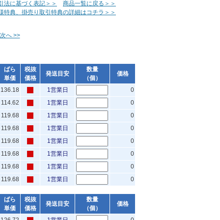
引法に基づく表記＞＞
商品一覧に戻る＞＞
様特典、掛売り取引特典の詳細はコチラ＞＞
次へ >>
ばら
税抜
数量
発送目安
価格
単価
価格
（個）
136.18
1営業日
0
114.62
1営業日
0
119.68
1営業日
0
119.68
1営業日
0
119.68
1営業日
0
119.68
1営業日
0
119.68
1営業日
0
119.68
1営業日
0
ばら
税抜
数量
発送目安
価格
単価
価格
（個）