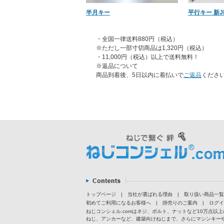
半月キー
平行キー 新JI
・全国一律送料880円（税込）
※ただし一部寸切商品は1,320円（税込）
・11,000円（税込）以上で送料無料！
※返品について
商品到着後、5日以内に着払いで
ご返品
くださ
トップページ
|
当社が選ばれる理由
|
取り扱い商品一覧
初めてご利用になるお客様へ
|
掛売りのご案内
|
ログイ
ねじコンシェル.comはネジ、ボルト、ナットなど10万点
ねじ、アンカーなど、建築向けねじまで、さらにマシンキー