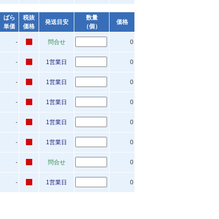
ばら
税抜
数量
発送目安
価格
単価
価格
（個）
-
問合せ
0
-
1営業日
0
-
1営業日
0
-
1営業日
0
-
1営業日
0
-
1営業日
0
-
問合せ
0
-
1営業日
0