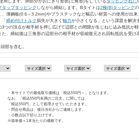
を使用します。胴部分がおにぎり形状(三角形)をしている
タッピングねじ
フタップタッピング
しながら締結します。Bタイトは
2種(B)タッピング
の
、薄鋼板(0.6～3.2mm)やプラスチックなど幅広い材質への使用が出
」「
締め付けトルク
損失が大きく
軸力
が小さくなる」という課題を解決す
の3つの頂点が相手材を押し広げて辺部との間隙が生じねじ込み抵抗が
また、締結後は三角形の辺部分の相手材が収縮復元され回転抵抗を受け
に頭部を含む。
・本サイトでの最低取引価格は「税込550円～」となります。
なお、「税込550円未満のご注文」に関しては、
「税込550円」として処理させていただきます。
・問合せ商品は、後日当社からご連絡します。
・小数点以下切り上げです。
※箱単価＝1本当たりの価格です。