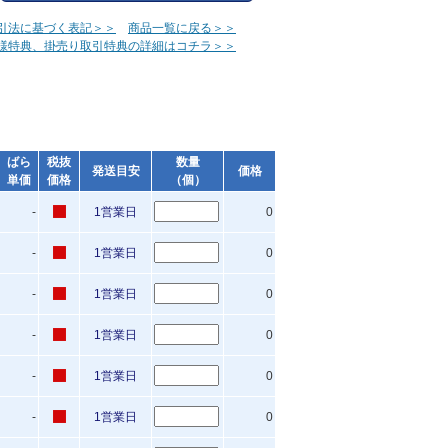
引法に基づく表記＞＞
商品一覧に戻る＞＞
様特典、掛売り取引特典の詳細はコチラ＞＞
ばら
税抜
数量
発送目安
価格
単価
価格
（個）
-
1営業日
0
-
1営業日
0
-
1営業日
0
-
1営業日
0
-
1営業日
0
-
1営業日
0