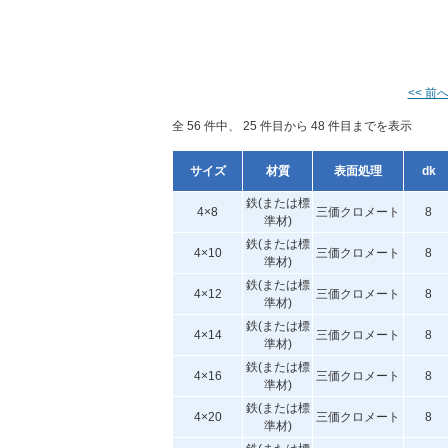
<< 前
全 56 件中、 25 件目から 48 件目までを表示
サイズ
材質
表面処理
dk
鉄(または標
4×8
三価クロメート
8
準材)
鉄(または標
4×10
三価クロメート
8
準材)
鉄(または標
4×12
三価クロメート
8
準材)
鉄(または標
4×14
三価クロメート
8
準材)
鉄(または標
4×16
三価クロメート
8
準材)
鉄(または標
4×20
三価クロメート
8
準材)