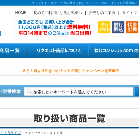
タップタイト Bタイプ 皿の通販はねじコンシェル.com。ばら売り対応可能
HOME
|
初めてご利用になるお客様へ
|
掛売りのご案内
|
サイトマ
８月１日よりやきつかナットの割
イトBタイプ
>
タップタイト Bタイプ 皿