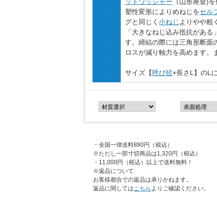
ットワッシャー
（山形座金)
塑性変形によりめねじを
セル
グと同じく
小ねじ
よりやや粗く
「大きなねじ込み抵抗がある
す。締結の際には三角形断面
ロスが減り軸力を高めます。
サイズ【
呼び径
×長さL】のL
・全国一律送料880円（税込）
※ただし一部寸切商品は1,320円（税込）
・11,000円（税込）以上で送料無料！
※返品について
お客様都合での返品は承りかねます。
返品に関しては
こちら
よりご確認ください。