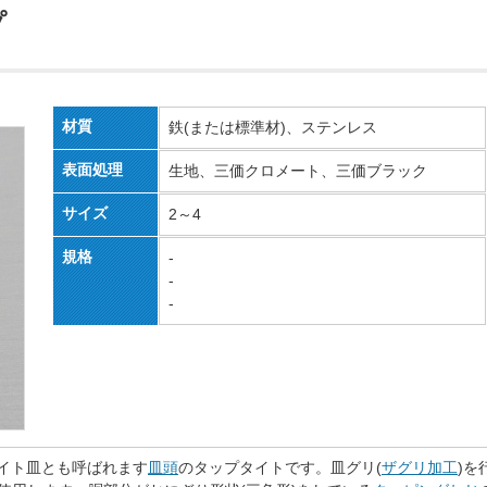
プ
材質
鉄(または標準材)、ステンレス
表面処理
生地、三価クロメート、三価ブラック
サイズ
2～4
規格
-
-
-
タイト皿とも呼ばれます
皿頭
のタップタイトです。皿グリ(
ザグリ加工
)を