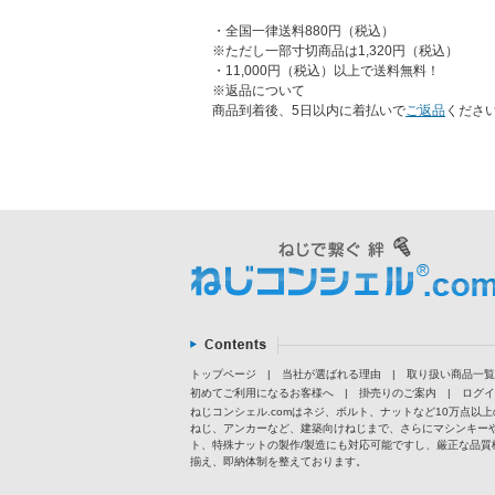
・全国一律送料880円（税込）
※ただし一部寸切商品は1,320円（税込）
・11,000円（税込）以上で送料無料！
※返品について
商品到着後、5日以内に着払いで
ご返品
くださ
トップページ
|
当社が選ばれる理由
|
取り扱い商品一覧
初めてご利用になるお客様へ
|
掛売りのご案内
|
ログイ
ねじコンシェル.comはネジ、ボルト、ナットなど10万点
ねじ、アンカーなど、建築向けねじまで、さらにマシンキー
ト、特殊ナットの製作/製造にも対応可能ですし、厳正な品質
揃え、即納体制を整えております。