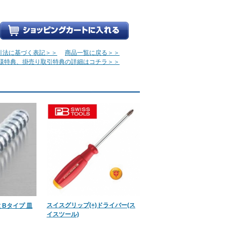
引法に基づく表記＞＞
商品一覧に戻る＞＞
様特典、掛売り取引特典の詳細はコチラ＞＞
スイスグリップ(+)ドライバー(ス
 Bタイプ 皿
イスツール)