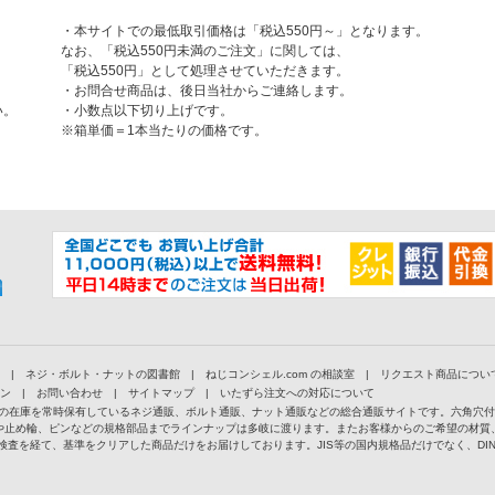
・本サイトでの最低取引価格は「税込550円～」となります。
なお、「税込550円未満のご注文」に関しては、
「税込550円」として処理させていただきます。
・お問合せ商品は、後日当社からご連絡します。
い。
・小数点以下切り上げです。
※箱単価＝1本当たりの価格です。
|
ネジ・ボルト・ナットの図書館
|
ねじコンシェル.com の相談室
|
リクエスト商品につい
ン
|
お問い合わせ
|
サイトマップ
|
いたずら注文への対応について
以上の在庫を常時保有しているネジ通販、ボルト通販、ナット通販などの総合通販サイトです。六角穴
や止め輪、ピンなどの規格部品までラインナップは多岐に渡ります。またお客様からのご希望の材質
検査を経て、基準をクリアした商品だけをお届けしております。JIS等の国内規格品だけでなく、D