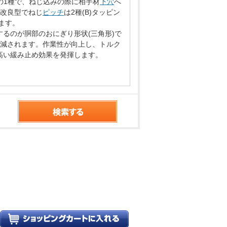
の1種で、ねじ込みの際に相手材
下穴
へ
改良型でねじ
ピッチ
は2種(B)タッピン
来ます。
るのが胴部のおにぎり形状(三角形)で
軽減されます。作業性が向上し、トルク
高い緩み止め効果を発揮します。