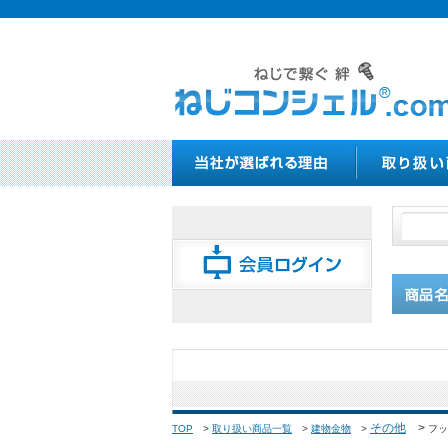
その他
>
TOP
>
取り扱い商品一覧
>
建物金物
>
フッ