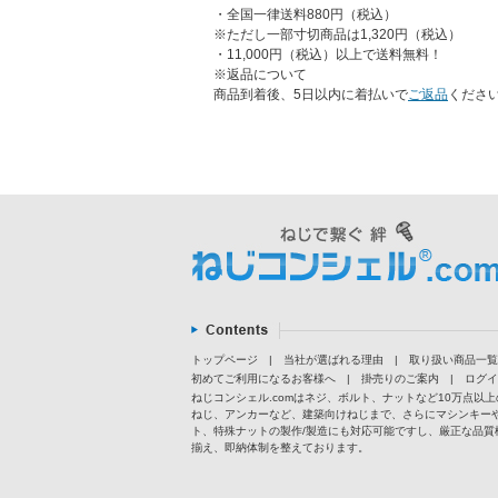
・全国一律送料880円（税込）
※ただし一部寸切商品は1,320円（税込）
・11,000円（税込）以上で送料無料！
※返品について
商品到着後、5日以内に着払いで
ご返品
くださ
トップページ
|
当社が選ばれる理由
|
取り扱い商品一覧
初めてご利用になるお客様へ
|
掛売りのご案内
|
ログイ
ねじコンシェル.comはネジ、ボルト、ナットなど10万点
ねじ、アンカーなど、建築向けねじまで、さらにマシンキー
ト、特殊ナットの製作/製造にも対応可能ですし、厳正な品質
揃え、即納体制を整えております。