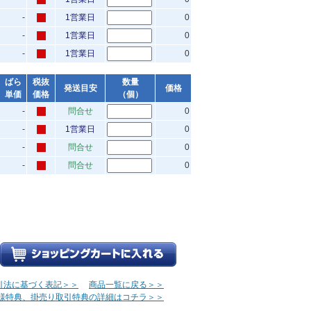
-
1営業日
0
-
1営業日
0
-
1営業日
0
ばら
税抜
数量
発送目安
価格
単価
価格
（個）
-
問合せ
0
-
1営業日
0
-
問合せ
0
-
問合せ
0
引法に基づく表記＞＞
商品一覧に戻る＞＞
様特典、掛売り取引特典の詳細はコチラ＞＞