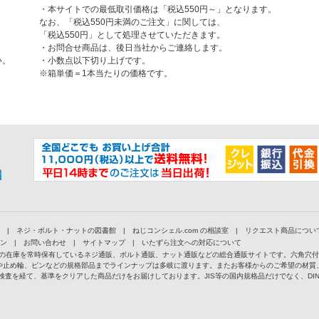
・本サイトでの最低取引価格は「税込550円～」となります。
なお、「税込550円未満のご注文」に関しては、
「税込550円」として処理させていただきます。
・お問合せ商品は、後日当社からご連絡します。
い。
・小数点以下切り上げです。
※箱単価＝1本当たりの価格です。
|
ネジ・ボルト・ナットの図書館
|
ねじコンシェル.com の相談室
|
リクエスト商品につい
ン
|
お問い合わせ
|
サイトマップ
|
いたずら注文への対応について
以上の在庫を常時保有しているネジ通販、ボルト通販、ナット通販などの総合通販サイトです。六角穴
や止め輪、ピンなどの規格部品までラインナップは多岐に渡ります。またお客様からのご希望の材質
検査を経て、基準をクリアした商品だけをお届けしております。JIS等の国内規格品だけでなく、D