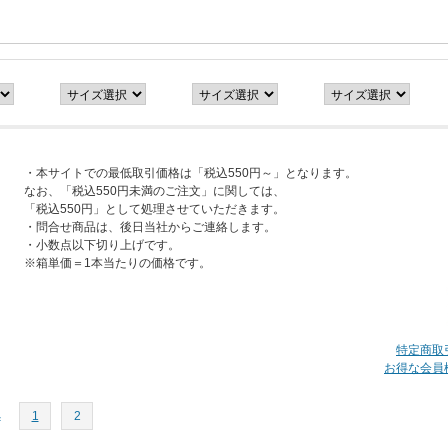
・本サイトでの最低取引価格は「税込550円～」となります。
なお、「税込550円未満のご注文」に関しては、
「税込550円」として処理させていただきます。
・問合せ商品は、後日当社からご連絡します。
・小数点以下切り上げです。
※箱単価＝1本当たりの価格です。
特定商取
お得な会員
へ
1
2