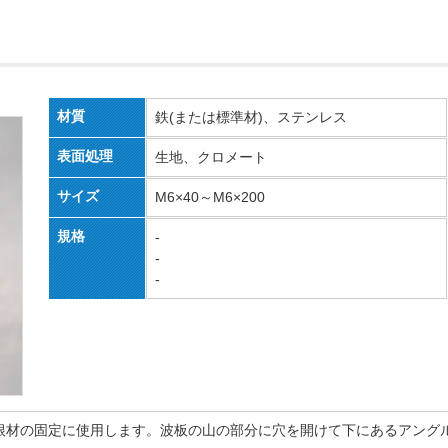
材質
鉄(または標準材)、ステンレス
表面処理
生地、クロメート
サイズ
M6×40～M6×200
規格
-
-
-
根材の固定に使用します。波板の山の部分に穴を開けて下にあるアング