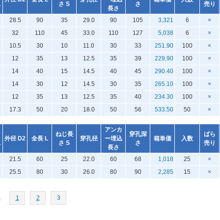
1
さ S
さ
売り
長さ
28.5
90
35
29.0
90
105
3,321
6
×
32
110
45
33.0
110
127
5,038
6
×
10.5
30
10
11.0
30
33
251.90
100
×
12
35
13
12.5
35
39
229.90
100
×
14
40
15
14.5
40
45
290.40
100
×
14
30
12
14.5
30
35
265.10
100
×
12
35
13
12.5
35
40
234.30
100
×
17.3
50
20
18.0
50
56
533.50
50
×
アンカ
ねじ長
穿孔深
ばら
外径 D2
全長 L
穿孔径
ー埋込
箱単価
入数
1
さ S
さ
売り
長さ
21.5
60
25
22.0
60
68
1,018
25
×
25.5
80
30
26.0
80
90
2,285
15
×
へ
1
2
3