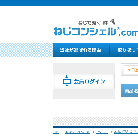
８月１
本体打込式ア
TOP
>
取り扱い商品一覧
>
アンカー
>