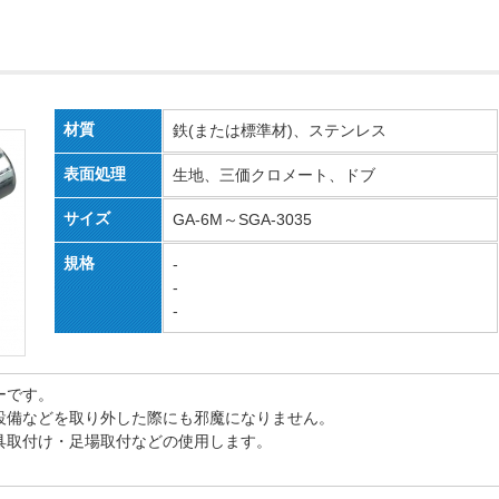
材質
鉄(または標準材)、ステンレス
表面処理
生地、三価クロメート、ドブ
サイズ
GA-6M～SGA-3035
規格
-
-
-
ーです。
設備などを取り外した際にも邪魔になりません。
具取付け・足場取付などの使用します。