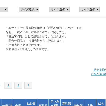
・本サイトでの最低取引価格は「税込550円～」となります。
なお、「税込550円未満のご注文」に関しては、
「税込550円」として処理させていただきます。
・問合せ商品は、後日当社からご連絡します。
・小数点以下切り上げです。
※箱単価＝1本当たりの価格です。
特定商取
お得な会員
へ
1
2
3
アンカ
ねじ長
穿孔深
ばら
外径 D2
全長 L
穿孔径
ー埋込
箱単価
入数