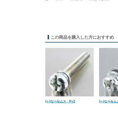
この商品を購入した方におすすめ
(+-)なべセムス P=2
(+-)なべセム