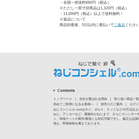
・全国一律送料880円（税込）
※ただし一部寸切商品は1,320円（税込）
・11,000円（税込）以上で送料無料！
※返品について
商品到着後、5日以内に着払いで
ご返品
くださ
トップページ
|
当社が選ばれる理由
|
取り扱い商品一覧
初めてご利用になるお客様へ
|
掛売りのご案内
|
ログイ
ねじコンシェル.comはネジ、ボルト、ナットなど10万点
ねじ、アンカーなど、建築向けねじまで、さらにマシンキー
ト、特殊ナットの製作/製造にも対応可能ですし、厳正な品質
揃え、即納体制を整えております。