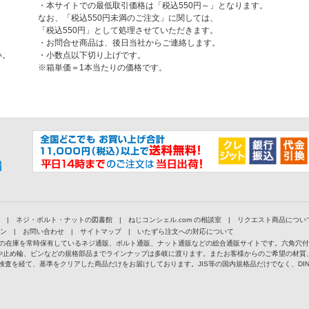
・本サイトでの最低取引価格は「税込550円～」となります。
なお、「税込550円未満のご注文」に関しては、
「税込550円」として処理させていただきます。
・お問合せ商品は、後日当社からご連絡します。
い。
・小数点以下切り上げです。
※箱単価＝1本当たりの価格です。
|
ネジ・ボルト・ナットの図書館
|
ねじコンシェル.com の相談室
|
リクエスト商品につい
ン
|
お問い合わせ
|
サイトマップ
|
いたずら注文への対応について
以上の在庫を常時保有しているネジ通販、ボルト通販、ナット通販などの総合通販サイトです。六角穴
や止め輪、ピンなどの規格部品までラインナップは多岐に渡ります。またお客様からのご希望の材質
検査を経て、基準をクリアした商品だけをお届けしております。JIS等の国内規格品だけでなく、D