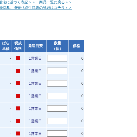
引法に基づく表記＞＞
商品一覧に戻る＞＞
様特典、掛売り取引特典の詳細はコチラ＞＞
ばら
税抜
数量
発送目安
価格
単価
価格
（個）
-
1営業日
0
-
1営業日
0
-
1営業日
0
-
1営業日
0
-
1営業日
0
-
1営業日
0
-
1営業日
0