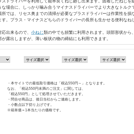
ラスドライバーを利用して能率良くねじ廻し出来ます。固着したねじを
うな場合に、しっかり噛み合うマイナスドライバーでより大きなトルク
場所では、リセス奥までの清掃が必要なプラスドライバーは作業性を損
ます。プラス・マイナスどちらのドライバーの長所も生かせる便利なね
対応出来るので、
小ねじ
類の中でも頻繁に利用されます。頭部形状から
部が露出しますが、薄い板状の物の締結にも利用できます。
・本サイトでの最低取引価格は「税込550円～」となります。
なお、「税込550円未満のご注文」に関しては、
「税込550円」として処理させていただきます。
・問合せ商品は、後日当社からご連絡します。
・小数点以下切り上げです。
※箱単価＝1本当たりの価格です。