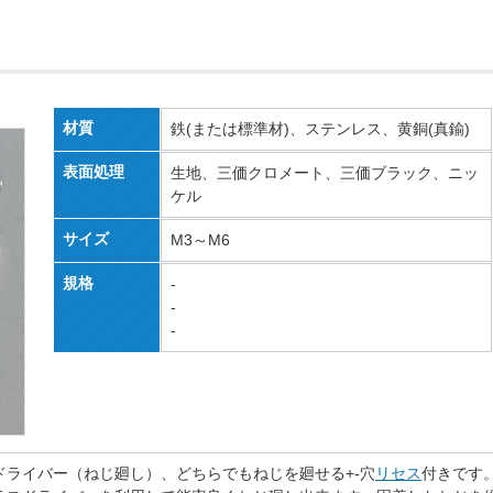
材質
鉄(または標準材)、ステンレス、黄銅(真鍮)
表面処理
生地、三価クロメート、三価ブラック、ニッ
ケル
サイズ
M3～M6
規格
-
-
-
ドライバー（ねじ廻し）、どちらでもねじを廻せる+-穴
リセス
付きです