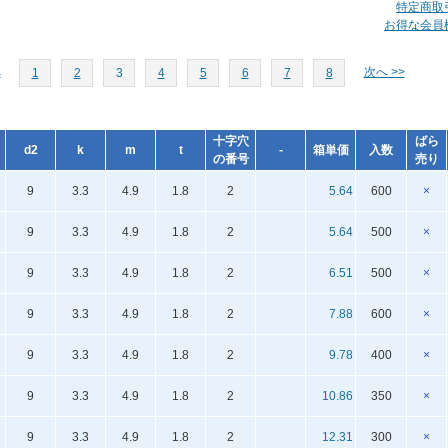
特定商取
お得な会員
へ
次へ >>
1
2
3
4
5
6
7
8
十字穴
ばら
d2
k
m
t
-
箱単価
入数
の番号
売り
9
3.3
4.9
1.8
2
5.64
600
×
9
3.3
4.9
1.8
2
5.64
500
×
9
3.3
4.9
1.8
2
6.51
500
×
9
3.3
4.9
1.8
2
7.88
600
×
9
3.3
4.9
1.8
2
9.78
400
×
9
3.3
4.9
1.8
2
10.86
350
×
9
3.3
4.9
1.8
2
12.31
300
×