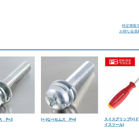
特定商取
お得な会員
スイスグリップ(+)
ス P=3
(+-)なべセムス P=4
イスツール)