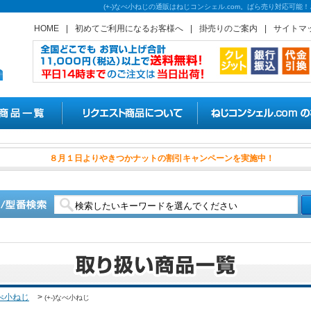
(+-)なべ小ねじの通販はねじコンシェル.com。ばら売り対応可
HOME
|
初めてご利用になるお客様へ
|
掛売りのご案内
|
サイトマ
８月１日よりやきつかナットの割
べ小ねじ
>
(+-)なべ小ねじ