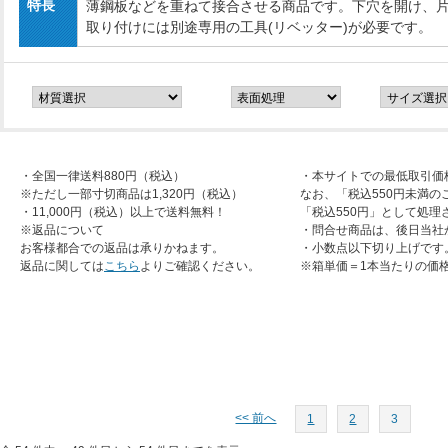
特長
薄鋼板などを重ねて接合させる商品です。下穴を開け、
取り付けには別途専用の工具(リベッター)が必要です。
・全国一律送料880円（税込）
・本サイトでの最低取引価
※ただし一部寸切商品は1,320円（税込）
なお、「税込550円未満の
・11,000円（税込）以上で送料無料！
「税込550円」として処理
※返品について
・問合せ商品は、後日当社
お客様都合での返品は承りかねます。
・小数点以下切り上げです
返品に関しては
こちら
よりご確認ください。
※箱単価＝1本当たりの価
<< 前へ
1
2
3