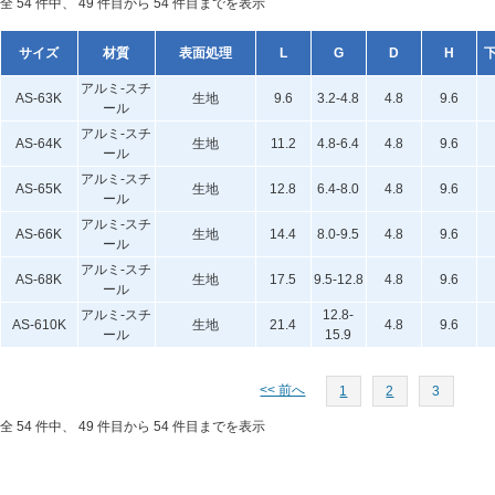
全 54 件中、 49 件目から 54 件目までを表示
サイズ
材質
表面処理
L
G
D
H
アルミ-スチ
AS-63K
生地
9.6
3.2-4.8
4.8
9.6
ール
アルミ-スチ
AS-64K
生地
11.2
4.8-6.4
4.8
9.6
ール
アルミ-スチ
AS-65K
生地
12.8
6.4-8.0
4.8
9.6
ール
アルミ-スチ
AS-66K
生地
14.4
8.0-9.5
4.8
9.6
ール
アルミ-スチ
AS-68K
生地
17.5
9.5-12.8
4.8
9.6
ール
アルミ-スチ
12.8-
AS-610K
生地
21.4
4.8
9.6
ール
15.9
<< 前へ
1
2
3
全 54 件中、 49 件目から 54 件目までを表示