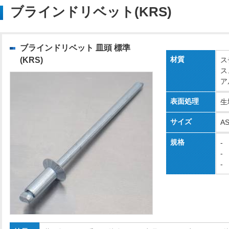
ブラインドリベット(KRS)
ブラインドリベット 皿頭 標準
材質
(KRS)
ス
ス
ア
表面処理
生
サイズ
AS
規格
-
-
-