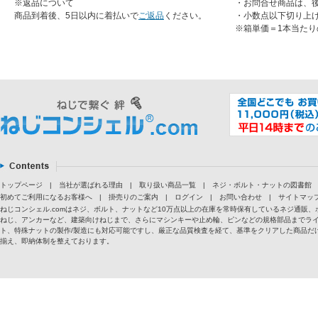
※返品について
・お問合せ商品は、
商品到着後、5日以内に着払いで
ご返品
ください。
・小数点以下切り上
※箱単価＝1本当たり
トップページ
|
当社が選ばれる理由
|
取り扱い商品一覧
|
ネジ・ボルト・ナットの図書館
初めてご利用になるお客様へ
|
掛売りのご案内
|
ログイン
|
お問い合わせ
|
サイトマッ
ねじコンシェル.comはネジ、ボルト、ナットなど10万点以上の在庫を常時保有しているネジ通
ねじ、アンカーなど、建築向けねじまで、さらにマシンキーや止め輪、ピンなどの規格部品までラ
ト、特殊ナットの製作/製造にも対応可能ですし、厳正な品質検査を経て、基準をクリアした商品だけ
揃え、即納体制を整えております。