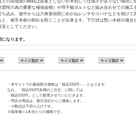
ほどの高強度の締結は必要としないが木ねじでは強さが足りない場合に
耐震性の為の重要な補強金物）や羽子板ボルトなど組み合わせての施工
打ち込み、途中からは六角形頭部にめがねレンチやスパナなどを掛けて
ると、相手木材の割れを防ぐことが出来ます。下穴径は堅い木材の場合が
目安としてください。
用になります。
・本サイトでの最低取引価格は「税込550円～」となります。
なお、「税込550円未満のご注文」に関しては、
「税込550円」として処理させていただきます。
・問合せ商品は、後日当社からご連絡します。
・小数点以下切り上げです。
※箱単価＝1本当たりの価格です。