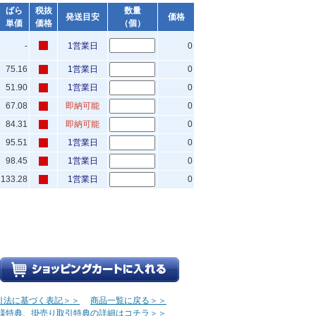
ばら
税抜
数量
発送目安
価格
単価
価格
（個）
-
1営業日
0
75.16
1営業日
0
51.90
1営業日
0
67.08
即納可能
0
84.31
即納可能
0
95.51
1営業日
0
98.45
1営業日
0
133.28
1営業日
0
引法に基づく表記＞＞
商品一覧に戻る＞＞
様特典、掛売り取引特典の詳細はコチラ＞＞