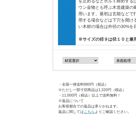
を止めるなどボルト締めする
ウン金物とも呼ぶ木造建築の
用います。最初は玄能などで
用する場合などは下穴を開け
い木材の場合は外径の30%を
※サイズの径９は径１０と兼
・全国一律送料880円（税込）
※ただし一部寸切商品は1,320円（税込）
・11,000円（税込）以上で送料無料！
※返品について
お客様都合での返品は承りかねます。
返品に関しては
こちら
よりご確認ください。