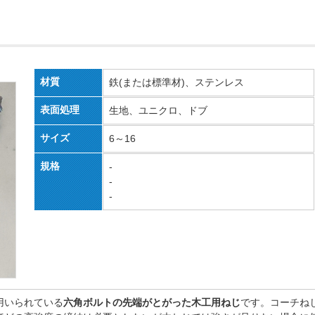
材質
鉄(または標準材)、ステンレス
表面処理
生地、ユニクロ、ドブ
サイズ
6～16
規格
-
-
-
用いられている
六角ボルトの先端がとがった木工用ねじ
です。コーチね