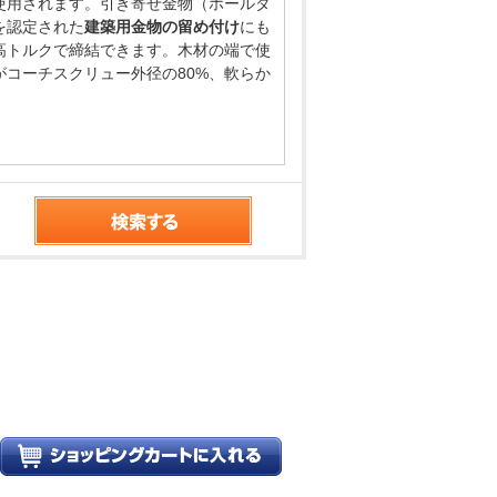
使用されます。引き寄せ金物（ホールダ
を認定された
建築用金物の留め付け
にも
高トルクで締結できます。木材の端で使
コーチスクリュー外径の80%、軟らか