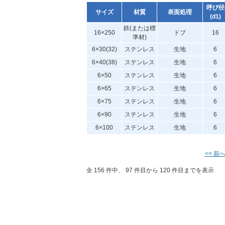
呼び径
サイズ
材質
表面処理
(d1)
鉄(または標
16×250
ドブ
16
準材)
6×30(32)
ステンレス
生地
6
6×40(38)
ステンレス
生地
6
6×50
ステンレス
生地
6
6×65
ステンレス
生地
6
6×75
ステンレス
生地
6
6×90
ステンレス
生地
6
6×100
ステンレス
生地
6
<< 前
全 156 件中、 97 件目から 120 件目までを表示