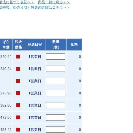
引法に基づく表記＞＞
商品一覧に戻る＞＞
様特典、掛売り取引特典の詳細はコチラ＞＞
ばら
税抜
数量
発送目安
価格
単価
価格
（個）
240.24
1営業日
0
240.24
1営業日
0
-
1営業日
0
273.90
1営業日
0
382.80
1営業日
0
472.56
1営業日
0
453.42
1営業日
0