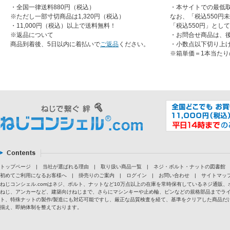
・全国一律送料880円（税込）
・本サイトでの最低取
※ただし一部寸切商品は1,320円（税込）
なお、「税込550円
・11,000円（税込）以上で送料無料！
「税込550円」とし
※返品について
・お問合せ商品は、
商品到着後、5日以内に着払いで
ご返品
ください。
・小数点以下切り上
※箱単価＝1本当たり
トップページ
|
当社が選ばれる理由
|
取り扱い商品一覧
|
ネジ・ボルト・ナットの図書館
初めてご利用になるお客様へ
|
掛売りのご案内
|
ログイン
|
お問い合わせ
|
サイトマッ
ねじコンシェル.comはネジ、ボルト、ナットなど10万点以上の在庫を常時保有しているネジ通
ねじ、アンカーなど、建築向けねじまで、さらにマシンキーや止め輪、ピンなどの規格部品までラ
ト、特殊ナットの製作/製造にも対応可能ですし、厳正な品質検査を経て、基準をクリアした商品だけ
揃え、即納体制を整えております。