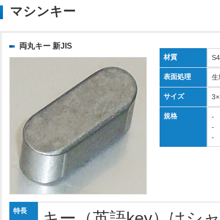
マシンキー
両丸キー 新JIS
材質
S
表面処理
生
サイズ
3
規格
-
-
-
特長
キー（英語key）はシ