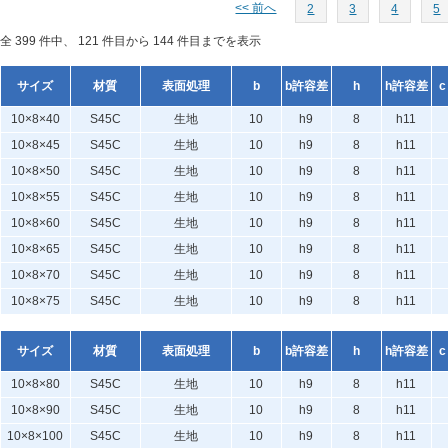
<< 前へ
2
3
4
5
全 399 件中、 121 件目から 144 件目までを表示
サイズ
材質
表面処理
b
b許容差
h
h許容差
c
10×8×40
S45C
生地
10
h9
8
h11
10×8×45
S45C
生地
10
h9
8
h11
10×8×50
S45C
生地
10
h9
8
h11
10×8×55
S45C
生地
10
h9
8
h11
10×8×60
S45C
生地
10
h9
8
h11
10×8×65
S45C
生地
10
h9
8
h11
10×8×70
S45C
生地
10
h9
8
h11
10×8×75
S45C
生地
10
h9
8
h11
サイズ
材質
表面処理
b
b許容差
h
h許容差
c
10×8×80
S45C
生地
10
h9
8
h11
10×8×90
S45C
生地
10
h9
8
h11
10×8×100
S45C
生地
10
h9
8
h11