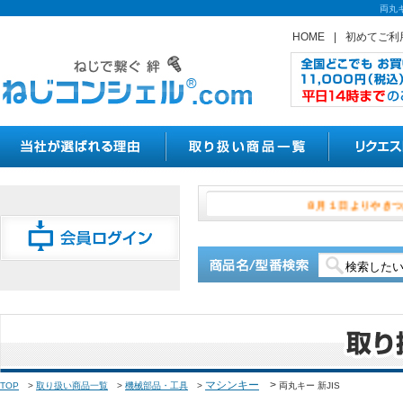
両丸
HOME
|
初めてご利
８月１日よ
マシンキー
>
TOP
>
取り扱い商品一覧
>
機械部品・工具
>
両丸キー 新JIS