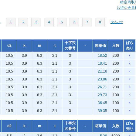
特定商取
お得な会員
へ
次へ >>
1
2
3
4
5
6
7
8
十字穴
ばら
d2
k
m
t
-
箱単価
入数
の番号
売り
10.5
3.9
6.3
2.1
3
18.52
200
×
10.5
3.9
6.3
2.1
3
18.41
200
×
10.5
3.9
6.3
2.1
3
21.18
200
×
10.5
3.9
6.3
2.1
3
23.86
200
×
10.5
3.9
6.3
2.1
3
26.71
200
×
10.5
3.9
6.3
2.1
3
29.73
100
×
10.5
3.9
6.3
2.1
3
36.45
100
×
10.5
3.9
6.3
2.1
3
39.35
100
×
十字穴
ばら
d2
k
m
t
-
箱単価
入数
の番号
売り