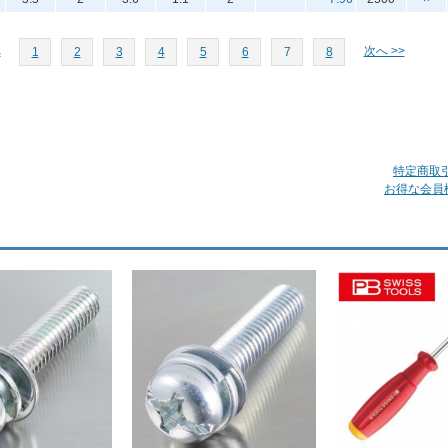
へ
次へ >>
1
2
3
4
5
6
7
8
特定商取
お得な会員