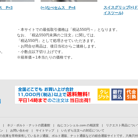
スイスグリップ(+)
ス P=3
(+-)なべセムス P=4
イスツール)
・本サイトでの最低取引価格は「税込550円～」となります。
なお、「税込550円未満のご注文」に関しては、
「税込550円」として処理させていただきます。
・お問合せ商品は、後日当社からご連絡します。
い。
・小数点以下切り上げです。
※箱単価＝1本当たりの価格です。
|
ネジ・ボルト・ナットの図書館
|
ねじコンシェル.com の相談室
|
リクエスト商品につい
ン
|
お問い合わせ
|
サイトマップ
|
いたずら注文への対応について
以上の在庫を常時保有しているネジ通販、ボルト通販、ナット通販などの総合通販サイトです。六角穴