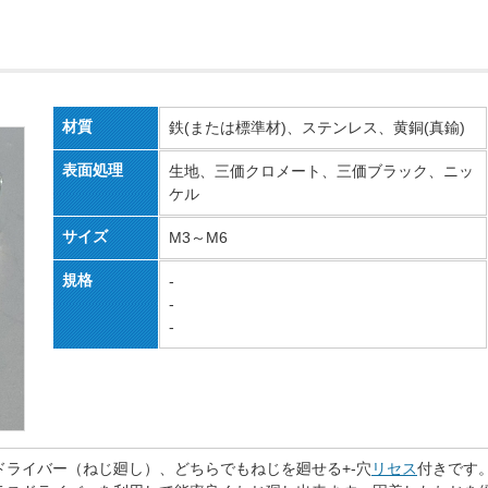
材質
鉄(または標準材)、ステンレス、黄銅(真鍮)
表面処理
生地、三価クロメート、三価ブラック、ニッ
ケル
サイズ
M3～M6
規格
-
-
-
ドライバー（ねじ廻し）、どちらでもねじを廻せる+-穴
リセス
付きです