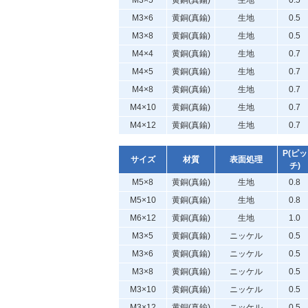
M3×5
黄銅(真鍮)
生地
0.5
M3×6
黄銅(真鍮)
生地
0.5
M3×8
黄銅(真鍮)
生地
0.5
M4×4
黄銅(真鍮)
生地
0.7
M4×5
黄銅(真鍮)
生地
0.7
M4×8
黄銅(真鍮)
生地
0.7
M4×10
黄銅(真鍮)
生地
0.7
M4×12
黄銅(真鍮)
生地
0.7
P(ピッ
サイズ
材質
表面処理
チ)
M5×8
黄銅(真鍮)
生地
0.8
M5×10
黄銅(真鍮)
生地
0.8
M6×12
黄銅(真鍮)
生地
1.0
M3×5
黄銅(真鍮)
ニッケル
0.5
M3×6
黄銅(真鍮)
ニッケル
0.5
M3×8
黄銅(真鍮)
ニッケル
0.5
M3×10
黄銅(真鍮)
ニッケル
0.5
M3×12
黄銅(真鍮)
ニッケル
0.5