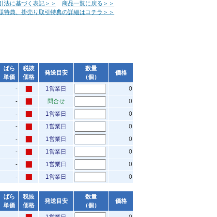
引法に基づく表記＞＞
商品一覧に戻る＞＞
様特典、掛売り取引特典の詳細はコチラ＞＞
ばら
税抜
数量
発送目安
価格
単価
価格
（個）
-
1営業日
0
-
問合せ
0
-
1営業日
0
-
1営業日
0
-
1営業日
0
-
1営業日
0
-
1営業日
0
-
1営業日
0
ばら
税抜
数量
発送目安
価格
単価
価格
（個）