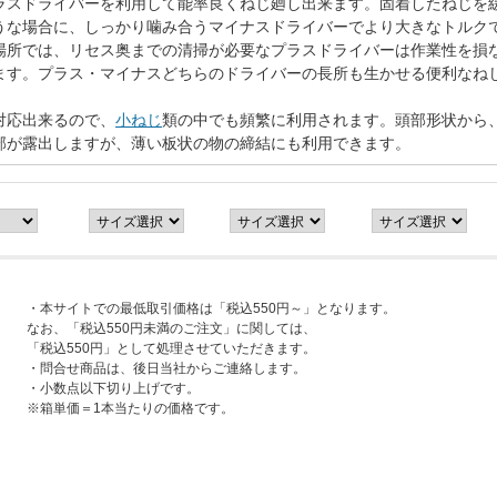
ラスドライバーを利用して能率良くねじ廻し出来ます。固着したねじを
うな場合に、しっかり噛み合うマイナスドライバーでより大きなトルク
場所では、リセス奥までの清掃が必要なプラスドライバーは作業性を損
ます。プラス・マイナスどちらのドライバーの長所も生かせる便利なね
対応出来るので、
小ねじ
類の中でも頻繁に利用されます。頭部形状から
部が露出しますが、薄い板状の物の締結にも利用できます。
・本サイトでの最低取引価格は「税込550円～」となります。
なお、「税込550円未満のご注文」に関しては、
「税込550円」として処理させていただきます。
・問合せ商品は、後日当社からご連絡します。
・小数点以下切り上げです。
※箱単価＝1本当たりの価格です。