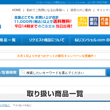
(+-)なべ小ねじの通販はねじコンシェル.com。ばら売り対応可
HOME
|
初めてご利用になるお客様へ
|
掛売りのご案内
|
サイトマ
８月１日よりやきつかナットの割
べ小ねじ
>
(+-)なべ小ねじ