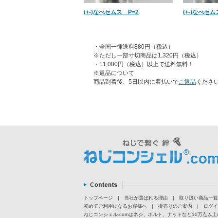
(+-)なべセムス P=2
(+-)なべセム
・全国一律送料880円（税込）
※ただし一部寸切商品は1,320円（税込）
・11,000円（税込）以上で送料無料！
※返品について
商品到着後、5日以内に着払いで
ご返品
くださ
トップページ
|
当社が選ばれる理由
|
取り扱い商品一覧
初めてご利用になるお客様へ
|
掛売りのご案内
|
ログイ
ねじコンシェル.comはネジ、ボルト、ナットなど10万点