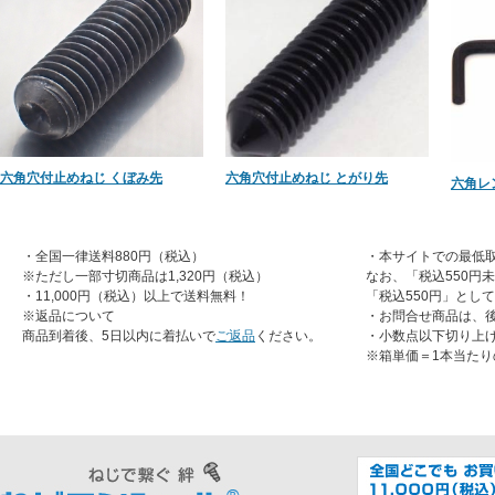
六角穴付止めねじ くぼみ先
六角穴付止めねじ とがり先
六角レ
・全国一律送料880円（税込）
・本サイトでの最低取
※ただし一部寸切商品は1,320円（税込）
なお、「税込550円
・11,000円（税込）以上で送料無料！
「税込550円」とし
※返品について
・お問合せ商品は、
商品到着後、5日以内に着払いで
ご返品
ください。
・小数点以下切り上
※箱単価＝1本当たり