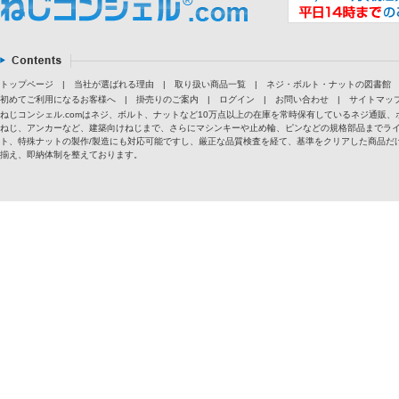
トップページ
|
当社が選ばれる理由
|
取り扱い商品一覧
|
ネジ・ボルト・ナットの図書館
初めてご利用になるお客様へ
|
掛売りのご案内
|
ログイン
|
お問い合わせ
|
サイトマッ
ねじコンシェル.comはネジ、ボルト、ナットなど10万点以上の在庫を常時保有しているネジ通
ねじ、アンカーなど、建築向けねじまで、さらにマシンキーや止め輪、ピンなどの規格部品までラ
ト、特殊ナットの製作/製造にも対応可能ですし、厳正な品質検査を経て、基準をクリアした商品だけ
揃え、即納体制を整えております。