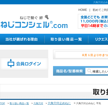
六角穴付止め
HOME
|
初めてご利
８月１日よ
六角穴付止めねじ
>
TOP
>
取り扱い商品一覧
>
六角穴付
>
六角穴付止めねじ 平先