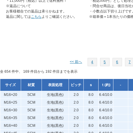
・11,000円（税込）以上で送料無料！
「税込550円」として処理
※返品について
・問合せ商品は、後日当社
お客様都合での返品は承りかねます。
・小数点以下切り上げです
返品に関しては
こちら
よりご確認ください。
※箱単価＝1本当たりの価
<< 前へ
4
5
6
7
全 654 件中、 169 件目から 192 件目までを表示
サイズ
材質
表面処理
ピッチ
ｓ
ｔ(約)
-
M16×20
SCM
生地(黒色)
2.0
8.0
6.4/10.0
M16×25
SCM
生地(黒色)
2.0
8.0
6.4/10.0
M16×30
SCM
生地(黒色)
2.0
8.0
6.4/10.0
M16×35
SCM
生地(黒色)
2.0
8.0
6.4/10.0
M16×40
SCM
生地(黒色)
2.0
8.0
6.4/10.0