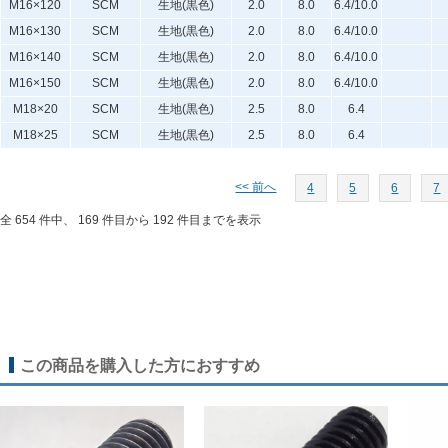
M16×120
SCM
生地(黒色)
2.0
8.0
6.4/10.0
M16×130
SCM
生地(黒色)
2.0
8.0
6.4/10.0
M16×140
SCM
生地(黒色)
2.0
8.0
6.4/10.0
M16×150
SCM
生地(黒色)
2.0
8.0
6.4/10.0
M18×20
SCM
生地(黒色)
2.5
8.0
6.4
M18×25
SCM
生地(黒色)
2.5
8.0
6.4
<< 前へ
4
5
6
7
全 654 件中、 169 件目から 192 件目までを表示
この商品を購入した方におすすめ