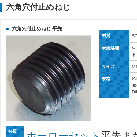
六角穴付止めねじ
六角穴付止めねじ 平先
材質
S
表面処理
生
ト
サイズ
M
規格
IS
JI
DI
特長
ホーローセット
平先ま