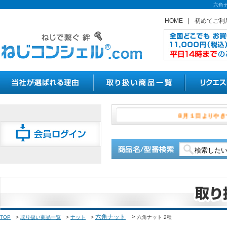
六角
HOME
|
初めてご利
８月１日
六角ナット
>
TOP
>
取り扱い商品一覧
>
ナット
>
六角ナット 2種