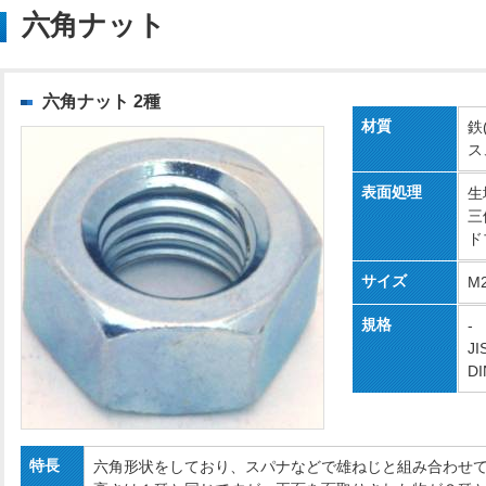
六角ナット
六角ナット 2種
材質
鉄
ス
表面処理
生
三
ド
サイズ
M
規格
-
JI
DI
特長
六角形状をしており、スパナなどで雄ねじと組み合わせ