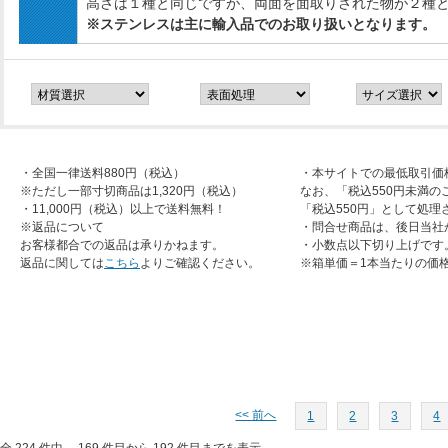
高さは１種と同じですが、両面を面取りされた物が２種
※ステンレスは主に輸入品でのお取り扱いとなります。
・全国一律送料880円（税込）
・本サイトでの最低取引価
※ただし一部寸切商品は1,320円（税込）
なお、「税込550円未満の
・11,000円（税込）以上で送料無料！
「税込550円」として処理
※返品について
・問合せ商品は、後日当社
お客様都合での返品は承りかねます。
・小数点以下切り上げです
返品に関しては
こちら
よりご確認ください。
※箱単価＝1本当たりの価
<< 前へ
1
2
3
4