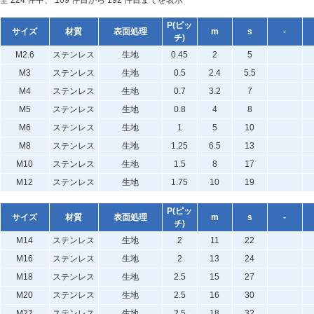
全 224 件中、 169 件目から 192 件目までを表示
P(ピッ
サイズ
材質
表面処理
m
s
-
チ)
M2.6
ステンレス
生地
0.45
2
5
M3
ステンレス
生地
0.5
2.4
5.5
M4
ステンレス
生地
0.7
3.2
7
M5
ステンレス
生地
0.8
4
8
M6
ステンレス
生地
1
5
10
M8
ステンレス
生地
1.25
6.5
13
M10
ステンレス
生地
1.5
8
17
M12
ステンレス
生地
1.75
10
19
P(ピッ
サイズ
材質
表面処理
m
s
-
チ)
M14
ステンレス
生地
2
11
22
M16
ステンレス
生地
2
13
24
M18
ステンレス
生地
2.5
15
27
M20
ステンレス
生地
2.5
16
30
M22
ステンレス
生地
2.5
18
32