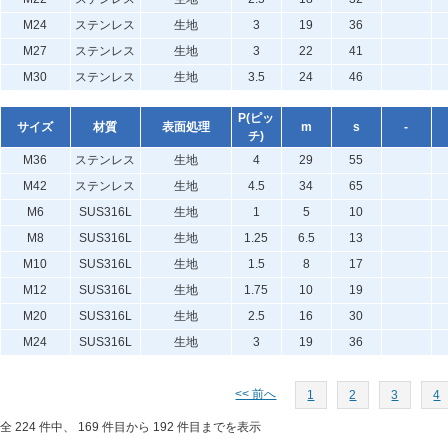
M24
ステンレス
生地
3
19
36
M27
ステンレス
生地
3
22
41
M30
ステンレス
生地
3.5
24
46
P(ピッ
サイズ
材質
表面処理
m
s
-
チ)
M36
ステンレス
生地
4
29
55
M42
ステンレス
生地
4.5
34
65
M6
SUS316L
生地
1
5
10
M8
SUS316L
生地
1.25
6.5
13
M10
SUS316L
生地
1.5
8
17
M12
SUS316L
生地
1.75
10
19
M20
SUS316L
生地
2.5
16
30
M24
SUS316L
生地
3
19
36
<< 前へ
1
2
3
4
全 224 件中、 169 件目から 192 件目までを表示