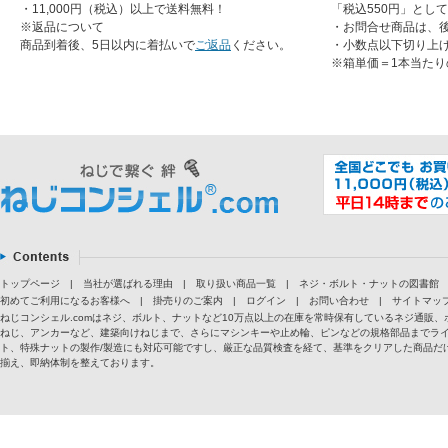
・11,000円（税込）以上で送料無料！
「税込550円」とし
※返品について
・お問合せ商品は、
商品到着後、5日以内に着払いで
ご返品
ください。
・小数点以下切り上
※箱単価＝1本当たり
トップページ
|
当社が選ばれる理由
|
取り扱い商品一覧
|
ネジ・ボルト・ナットの図書館
初めてご利用になるお客様へ
|
掛売りのご案内
|
ログイン
|
お問い合わせ
|
サイトマッ
ねじコンシェル.comはネジ、ボルト、ナットなど10万点以上の在庫を常時保有しているネジ通
ねじ、アンカーなど、建築向けねじまで、さらにマシンキーや止め輪、ピンなどの規格部品までラ
ト、特殊ナットの製作/製造にも対応可能ですし、厳正な品質検査を経て、基準をクリアした商品だけ
揃え、即納体制を整えております。