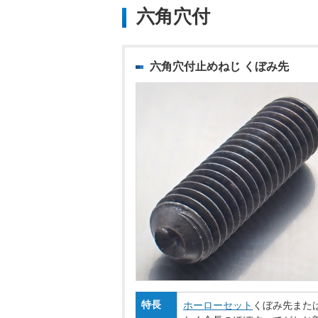
六角穴付
六角穴付止めねじ くぼみ先
特長
ホーローセット
くぼみ先また