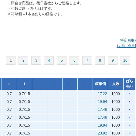
・問合せ商品は、後日当社からご連絡します。
・小数点以下切り上げです。
※箱単価＝1本当たりの価格です。
特定商取
お得な会員
1
2
3
4
5
6
7
8
9
10
ばら
ｓ
ｔ
-
-
-
-
箱単価
入数
売り
0.7
0.7/1.5
17.22
1000
×
0.7
0.7/1.5
19.94
1000
×
0.7
0.7/1.5
17.46
1000
×
0.7
0.7/1.5
17.46
1000
×
0.7
0.7/1.5
19.94
1000
×
0.7
0.7/1.5
23.92
1000
×