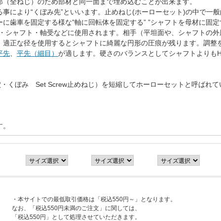
部（全ねじ）のため部材と同一面まで埋め込むことが出来ます。
事により“くぼみ先”といいます。止めねじ(ホーローセット)の中で一
に歯車を固定する様な”軸に回転体を固定する” ”シャフトを母材に固定
品・シャフト・軸受などに使用されます。相手（平坦面や、シャフトの外
。適正な径を使用するとシャフトに綺麗な円形の圧痕が残ります。調整
平先
、
平先（細目）
が適します。硬さのバランスとしてシャフトよりもHR
、（hollow穴・くぼみ Set Screw止めねじ）を短縮してホーローセット
す。
・本サイトでの最低取引価格は「税込550円～」となります。
なお、「税込550円未満のご注文」に関しては、
「税込550円」として処理させていただきます。