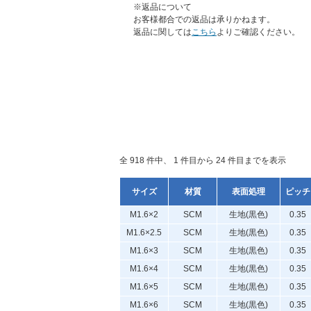
※返品について
お客様都合での返品は承りかねます。
返品に関しては
こちら
よりご確認ください。
全 918 件中、 1 件目から 24 件目までを表示
サイズ
材質
表面処理
ピッチ
M1.6×2
SCM
生地(黒色)
0.35
M1.6×2.5
SCM
生地(黒色)
0.35
M1.6×3
SCM
生地(黒色)
0.35
M1.6×4
SCM
生地(黒色)
0.35
M1.6×5
SCM
生地(黒色)
0.35
M1.6×6
SCM
生地(黒色)
0.35