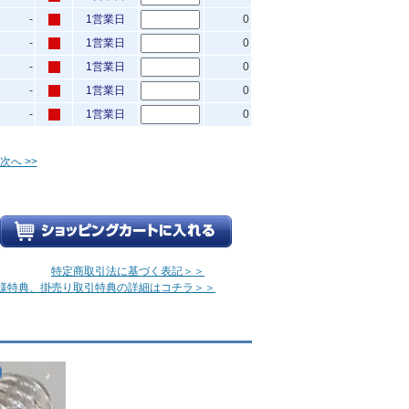
-
1営業日
0
-
1営業日
0
-
1営業日
0
-
1営業日
0
-
1営業日
0
次へ >>
特定商取引法に基づく表記＞＞
様特典、掛売り取引特典の詳細はコチラ＞＞