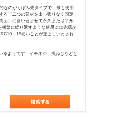
般的なのがくぼみ先タイプで、最も使用
する” ”二つの部材を出っ張りなく固定
周面）に食い込ませて永久または半永
を頻繁に繰り返すような使用には先端が
C10～15硬いことが望ましいとされ
と呼ばれているようです。イモネジ、虫ねじなどと