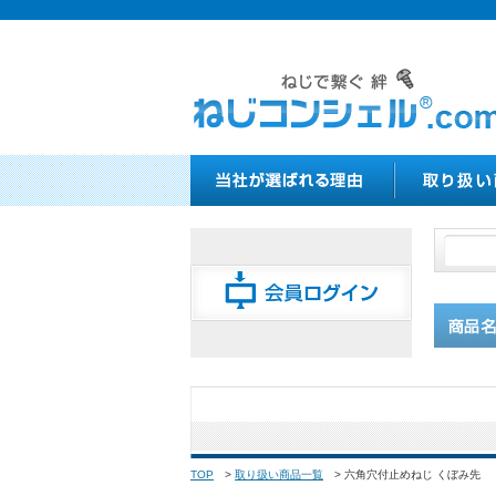
TOP
>
取り扱い商品一覧
>
六角穴付止めねじ くぼみ先