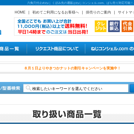
六角穴付止めねじ くぼみ先の通販はねじコンシェル.com。ばら売り対応可能
HOME
|
初めてご利用になるお客様へ
|
掛売りのご案内
|
サイトマ
８月１日よりやきつかナットの