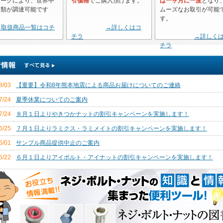
ワークにより、世界中
引価格
でご購入頂けます。
は一ヶ月に一度
となり
じ類が調達可能です
ムーズなお取引が可能
す。
→取扱商品一覧はコチ
→詳しくはコ
チラ
→詳しく
チラ
8/03
【重要】令和8年熊本地震による商品お届けについてのご連絡
7/24
夏季休業についてのご案内
7/24
８月１日よりやきつかナットの割引キャンペーンを実施します！
6/25
７月１日よりラミクス・ラミメイトの割引キャンペーンを実施します！
6/01
サンプル商品提供中止のご案内
5/22
６月１日よりアイボルト・アイナットの割引キャンペーンを実施します！
4/24
５月１日より鬼目ナットシリーズの割引キャンペーンを実施します！
4/24
【重要】中東情勢の影響による商品供給について
4/01
【重要】運営会社名変更のお知らせ（5月1日付）
3/25
４月１日よりアジャストボルトの割引キャンペーンを実施します！