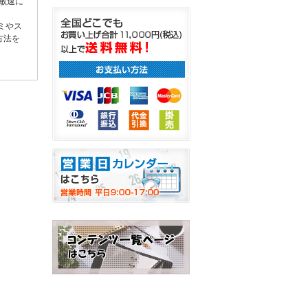
に敏速に
ミやス
方法を