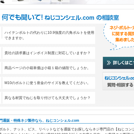
2/20
３月１日より高強度ステンレスシリーズの割引キャンペーンを実施します！
2/05
適格請求書発行事業者登録番号についてのご案内
7/03
スイスツール製六角レンチ 取り扱い中です！
6/01
マイスターフィニッシュの取り扱いを開始しました
ハイテンボルトの代わりに10.9強度の六角ボルトを使用
できますか。
4/12
丸ダイスの取扱を開始しました！
4/01
ペタルファスナーの取り扱いを始めました。
貴社の請求書はインボイス制度に対応していますか？
0/06
★【重要】運営会社移管によるお振込み先口座変更のご案内
9/02
★【重要】送料改定のご案内
商品ページの小箱単価は小箱１箱の値段でしょうか。
6/24
丸ワッシャー JIS(2008) 並形 部品等級A 300HVを追加しました！
9/08
【重要】クロメートめっき商品について
M10のボルトに使う座金のサイズを教えてください。
8/01
ブラインドリベット(ポップリベット)拡充しました！
異なる材質でねじを取り付けても大丈夫でしょうか？
4/09
(+)薄平木ねじ ２条ねじの取扱いを始めました。
4/08
脱落防止ねじの取扱いを拡充しました！
4/05
BUMAX 12.9の取扱いを始めました！
門通販・特殊ネジ製作なら、ねじコンシェル.com
ボルト、ナット、
ビス
、
リベット
などを
通販
でお探しなら
ネジ専門
店の【ねじコン