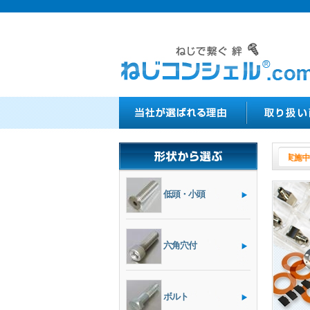
８月１日よりやきつかナッ
低頭・小頭
六角穴付
ボルト