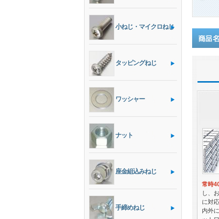
小ねじ・マイクロねじ
タッピングねじ
ワッシャー
ナット
座金組込みねじ
常時40
し、
に対
手締めねじ
内外