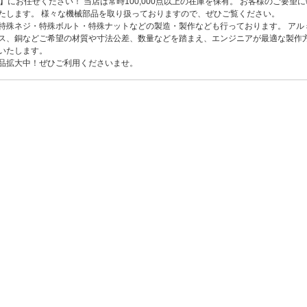
om】にお任せください！ 当店は常時100,000点以上の在庫を保有。 お客様のご要望
たします。 様々な
機械部品
を取り扱っておりますので、ぜひご覧ください。
特殊ネジ
・特殊ボルト・特殊ナットなどの製造・製作なども行っております。 アル
ス、銅などご希望の材質や寸法公差、数量などを踏まえ、エンジニアが最適な製作
いたします。
品拡大中！ぜひご利用くださいませ。