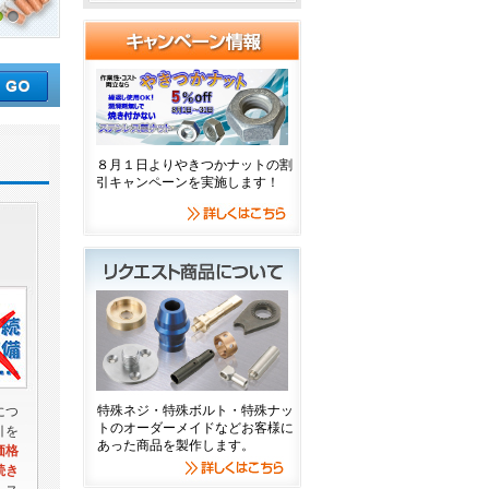
3
８月１日よりやきつかナットの割
引キャンペーンを実施します！
特殊ネジ・特殊ボルト・特殊ナッ
につ
トのオーダーメイドなどお客様に
引を
あった商品を製作します。
価格
続き