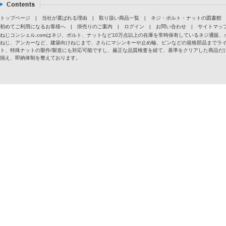
トップページ
|
当社が選ばれる理由
|
取り扱い商品一覧
|
ネジ・ボルト・ナットの図書館
初めてご利用になるお客様へ
|
掛売りのご案内
|
ログイン
|
お問い合わせ
|
サイトマッ
ねじコンシェル.comはネジ、ボルト、ナットなど10万点以上の在庫を常時保有しているネジ通
ねじ、アンカーなど、建築向けねじまで、さらにマシンキーや止め輪、ピンなどの規格部品までラ
ト、特殊ナットの製作/製造にも対応可能ですし、厳正な品質検査を経て、基準をクリアした商品だけ
揃え、即納体制を整えております。