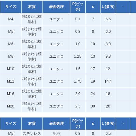
P(ピッ
サイズ
材質
表面処理
s
L (参考)
-
チ)
鉄(または標
M4
ユニクロ
0.7
7
5.5
準材)
鉄(または標
M5
ユニクロ
0.8
8
6.0
準材)
鉄(または標
M6
ユニクロ
1.0
10
8.0
準材)
鉄(または標
M8
ユニクロ
1.25
13
9.8
準材)
鉄(または標
M10
ユニクロ
1.5
17
12
準材)
鉄(または標
M12
ユニクロ
1.75
19
14.4
準材)
鉄(または標
M16
ユニクロ
2.0
24
18
準材)
鉄(または標
M20
ユニクロ
2.5
30
20
準材)
P(ピッ
サイズ
材質
表面処理
s
L (参考)
-
チ)
M5
ステンレス
生地
0.8
8
6.5