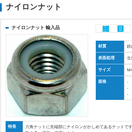
ナイロンナット
ナイロンナット 輸入品
材質
鉄
表面処理
生
サイズ
M
規格
-
-
-
特長
六角ナットに先端部にナイロンがかしめてあるナットで