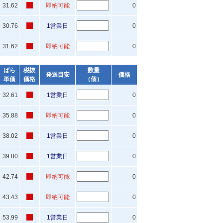
31.62
即納可能
0
30.76
1営業日
0
31.62
即納可能
0
ばら
税抜
数量
発送目安
価格
単価
価格
（個）
32.61
1営業日
0
35.88
即納可能
0
38.02
1営業日
0
39.80
1営業日
0
42.74
即納可能
0
43.43
即納可能
0
53.99
1営業日
0