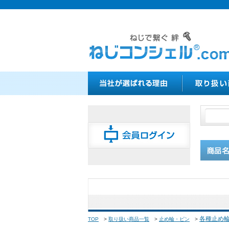
各種止め
TOP
>
取り扱い商品一覧
>
止め輪・ピン
>