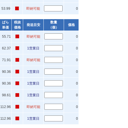
53.99
即納可能
0
ばら
税抜
数量
発送目安
価格
単価
価格
（個）
55.71
即納可能
0
62.37
1営業日
0
71.91
即納可能
0
90.36
1営業日
0
90.36
1営業日
0
98.61
1営業日
0
112.96
即納可能
0
112.96
1営業日
0