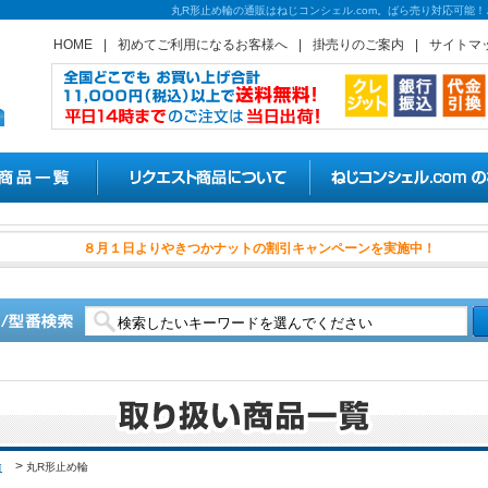
丸R形止め輪の通販はねじコンシェル.com。ばら売り対応可能
HOME
|
初めてご利用になるお客様へ
|
掛売りのご案内
|
サイトマ
８月１日よりやきつかナットの割
輪
>
丸R形止め輪