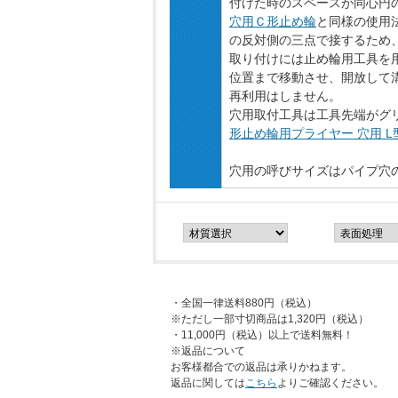
付けた時のスペースが同心円
穴用Ｃ形止め輪
と同様の使用
の反対側の三点で接するため
取り付けには止め輪用工具を
位置まで移動させ、開放して
再利用はしません。
穴用取付工具は工具先端がグ
形止め輪用プライヤー 穴用 L
穴用の呼びサイズはパイプ穴
・全国一律送料880円（税込）
※ただし一部寸切商品は1,320円（税込）
・11,000円（税込）以上で送料無料！
※返品について
お客様都合での返品は承りかねます。
返品に関しては
こちら
よりご確認ください。