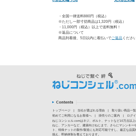
C形止め輪 穴用
丸S形止め輪
・全国一律送料880円（税込）
※ただし一部寸切商品は1,320円（税込）
・11,000円（税込）以上で送料無料！
※返品について
商品到着後、5日以内に着払いで
ご返品
くださ
トップページ
|
当社が選ばれる理由
|
取り扱い商品一覧
初めてご利用になるお客様へ
|
掛売りのご案内
|
ログイ
ねじコンシェル.comはネジ、ボルト、ナットなど10万点
ねじ、アンカーなど、建築向けねじまで、さらにマシンキー
ト、特殊ナットの製作/製造にも対応可能ですし、厳正な品質
揃え、即納体制を整えております。