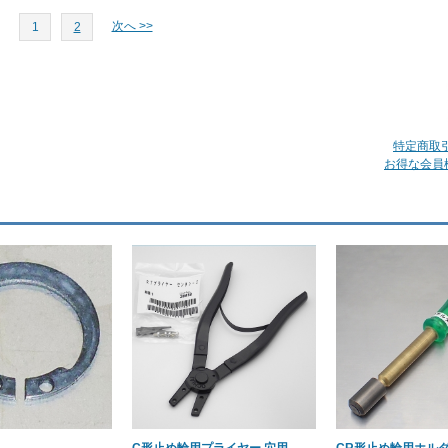
次へ >>
1
2
特定商取
お得な会員