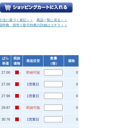
引法に基づく表記＞＞
商品一覧に戻る＞＞
様特典、掛売り取引特典の詳細はコチラ＞＞
ばら
税抜
数量
発送目安
価格
単価
価格
（個）
27.00
即納可能
0
27.00
1営業日
0
27.96
1営業日
0
29.97
即納可能
0
30.76
1営業日
0