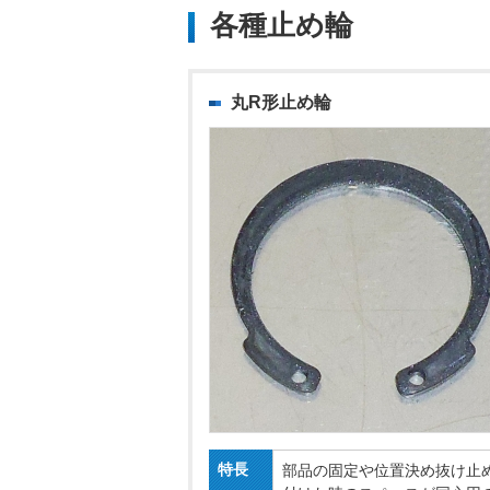
各種止め輪
丸R形止め輪
特長
部品の固定や位置決め抜け止め