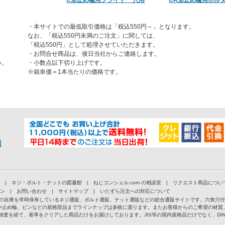
C形止め輪用プライヤー 穴用
CR形止め輪用ホル
・本サイトでの最低取引価格は「税込550円～」となります。
なお、「税込550円未満のご注文」に関しては、
「税込550円」として処理させていただきます。
・お問合せ商品は、後日当社からご連絡します。
い。
・小数点以下切り上げです。
※箱単価＝1本当たりの価格です。
|
ネジ・ボルト・ナットの図書館
|
ねじコンシェル.com の相談室
|
リクエスト商品につい
ン
|
お問い合わせ
|
サイトマップ
|
いたずら注文への対応について
以上の在庫を常時保有しているネジ通販、ボルト通販、ナット通販などの総合通販サイトです。六角穴
や止め輪、ピンなどの規格部品までラインナップは多岐に渡ります。またお客様からのご希望の材質
検査を経て、基準をクリアした商品だけをお届けしております。JIS等の国内規格品だけでなく、D