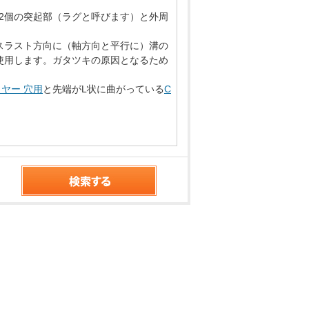
2個の突起部（ラグと呼びます）と外周
スラスト方向に（軸方向と平行に）溝の
使用します。ガタツキの原因となるため
ヤー 穴用
と先端がL状に曲がっている
C