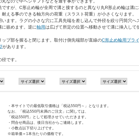
の丸なので中へシャフトなどを通す事ができます。
法ですが、C形止め輪が全周で溝と接するのと異なり丸R形止め輪は溝に
、耐える事のできる軸方向の荷重（スラスト荷重）が小さくなります。
用います。ラグの小さな穴に工具先端を差し込んで外径を絞り円筒穴へ
溝に嵌めます。逆に
軸用
は広げて所定の位置へ移動させて溝に挿入して
リップ部を握ると閉じます。取付け側先端部が直線の
C形止め輪用プライ
型
があります。
の径です。
・本サイトでの最低取引価格は「税込550円～」となります。
なお、「税込550円未満のご注文」に関しては、
「税込550円」として処理させていただきます。
・問合せ商品は、後日当社からご連絡します。
・小数点以下切り上げです。
※箱単価＝1本当たりの価格です。