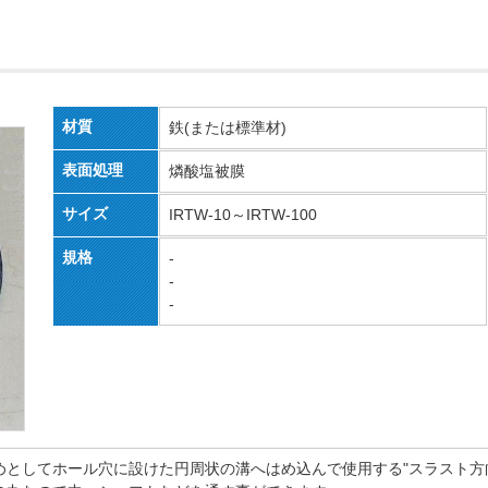
材質
鉄(または標準材)
表面処理
燐酸塩被膜
サイズ
IRTW-10～IRTW-100
規格
-
-
-
としてホール穴に設けた円周状の溝へはめ込んで使用する"スラスト方向