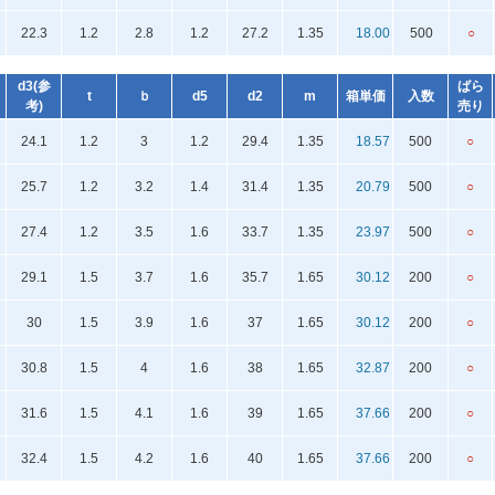
22.3
1.2
2.8
1.2
27.2
1.35
18.00
500
○
d3(参
ばら
t
ｂ
d5
d2
m
箱単価
入数
考)
売り
24.1
1.2
3
1.2
29.4
1.35
18.57
500
○
25.7
1.2
3.2
1.4
31.4
1.35
20.79
500
○
27.4
1.2
3.5
1.6
33.7
1.35
23.97
500
○
29.1
1.5
3.7
1.6
35.7
1.65
30.12
200
○
30
1.5
3.9
1.6
37
1.65
30.12
200
○
30.8
1.5
4
1.6
38
1.65
32.87
200
○
31.6
1.5
4.1
1.6
39
1.65
37.66
200
○
32.4
1.5
4.2
1.6
40
1.65
37.66
200
○