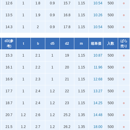
12.6
1
1.8
0.9
15.7
1.15
10.54
500
○
13.5
1
1.9
0.9
16.8
1.15
10.26
500
○
14.3
1
2
0.9
17.8
1.15
10.54
500
○
d3(参
ばら
t
ｂ
d5
d2
m
箱単価
入数
考)
売り
15.3
1
2.1
1
19
1.15
10.87
500
○
16.1
1
2.2
1
20
1.15
11.96
500
○
16.9
1
2.3
1
21
1.15
12.68
500
○
17.7
1
2.4
1.2
22
1.15
13.27
500
○
18.7
1
2.4
1.2
23
1.15
14.25
500
○
20.7
1.2
2.6
1.2
25.2
1.35
14.48
500
○
21.5
1.2
2.7
1.2
26.2
1.35
18.00
500
○