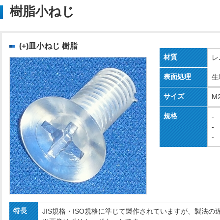
樹脂小ねじ
(+)皿小ねじ 樹脂
材質
レ
表面処理
生
サイズ
M
規格
-
-
-
特長
JIS規格・ISO規格に準じて製作されていますが、製法