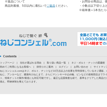
※返品について
・お問合せ商品は、
商品到着後、5日以内に着払いで
ご返品
ください。
・小数点以下切り上
※箱単価＝1本当たり
トップページ
|
当社が選ばれる理由
|
取り扱い商品一覧
|
ネジ・ボルト・ナットの図書館
初めてご利用になるお客様へ
|
掛売りのご案内
|
ログイン
|
お問い合わせ
|
サイトマッ
ねじコンシェル.comはネジ、ボルト、ナットなど10万点以上の在庫を常時保有しているネジ通
ねじ、アンカーなど、建築向けねじまで、さらにマシンキーや止め輪、ピンなどの規格部品までラ
ト、特殊ナットの製作/製造にも対応可能ですし、厳正な品質検査を経て、基準をクリアした商品だけ
揃え、即納体制を整えております。