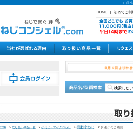
(+)
HOME
|
初めてご利
８月１日
樹脂小ねじ
>
TOP
>
取り扱い商品一覧
>
小ねじ・マイクロねじ
>
(+)皿小ねじ 樹脂