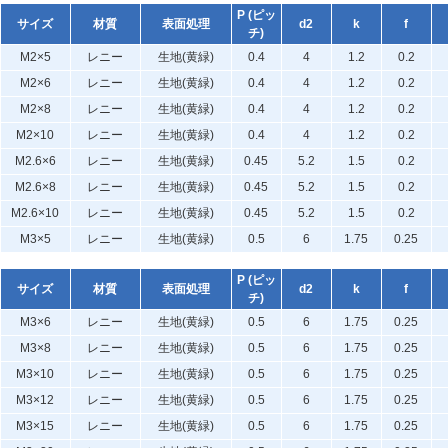
P (ピッ
サイズ
材質
表面処理
d2
k
f
チ)
M2×5
レニー
生地(黄緑)
0.4
4
1.2
0.2
M2×6
レニー
生地(黄緑)
0.4
4
1.2
0.2
M2×8
レニー
生地(黄緑)
0.4
4
1.2
0.2
M2×10
レニー
生地(黄緑)
0.4
4
1.2
0.2
M2.6×6
レニー
生地(黄緑)
0.45
5.2
1.5
0.2
M2.6×8
レニー
生地(黄緑)
0.45
5.2
1.5
0.2
M2.6×10
レニー
生地(黄緑)
0.45
5.2
1.5
0.2
M3×5
レニー
生地(黄緑)
0.5
6
1.75
0.25
P (ピッ
サイズ
材質
表面処理
d2
k
f
チ)
M3×6
レニー
生地(黄緑)
0.5
6
1.75
0.25
M3×8
レニー
生地(黄緑)
0.5
6
1.75
0.25
M3×10
レニー
生地(黄緑)
0.5
6
1.75
0.25
M3×12
レニー
生地(黄緑)
0.5
6
1.75
0.25
M3×15
レニー
生地(黄緑)
0.5
6
1.75
0.25