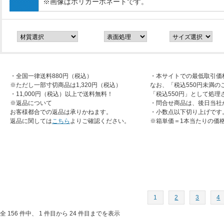
※画像はポリカーボネートです。
・全国一律送料880円（税込）
・本サイトでの最低取引価
※ただし一部寸切商品は1,320円（税込）
なお、「税込550円未満の
・11,000円（税込）以上で送料無料！
「税込550円」として処理
※返品について
・問合せ商品は、後日当社
お客様都合での返品は承りかねます。
・小数点以下切り上げです
返品に関しては
こちら
よりご確認ください。
※箱単価＝1本当たりの価
1
2
3
4
全 156 件中、 1 件目から 24 件目までを表示