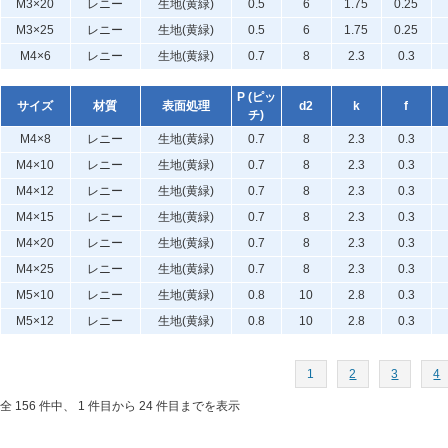
M3×20
レニー
生地(黄緑)
0.5
6
1.75
0.25
M3×25
レニー
生地(黄緑)
0.5
6
1.75
0.25
M4×6
レニー
生地(黄緑)
0.7
8
2.3
0.3
P (ピッ
サイズ
材質
表面処理
d2
k
f
チ)
M4×8
レニー
生地(黄緑)
0.7
8
2.3
0.3
M4×10
レニー
生地(黄緑)
0.7
8
2.3
0.3
M4×12
レニー
生地(黄緑)
0.7
8
2.3
0.3
M4×15
レニー
生地(黄緑)
0.7
8
2.3
0.3
M4×20
レニー
生地(黄緑)
0.7
8
2.3
0.3
M4×25
レニー
生地(黄緑)
0.7
8
2.3
0.3
M5×10
レニー
生地(黄緑)
0.8
10
2.8
0.3
M5×12
レニー
生地(黄緑)
0.8
10
2.8
0.3
1
2
3
4
全 156 件中、 1 件目から 24 件目までを表示