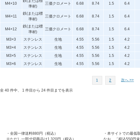
鉄(または標
M4×10
三価クロメート
6.68
8.74
1.5
6.4
準材)
鉄(または標
M4×11
三価クロメート
6.68
8.74
1.5
6.4
準材)
鉄(または標
M4×12
三価クロメート
6.68
8.74
1.5
6.4
準材)
M3×3
ステンレス
生地
4.55
5.56
1.5
4.2
M3×4
ステンレス
生地
4.55
5.56
1.5
4.2
M3×5
ステンレス
生地
4.55
5.56
1.5
4.2
M3×6
ステンレス
生地
4.55
5.56
1.5
4.2
次へ >>
1
2
全 40 件中、 1 件目から 24 件目までを表示
・全国一律送料880円（税込）
・本サイトでの最低取
※ただし一部寸切商品は1,320円（税込）
なお、「税込550円