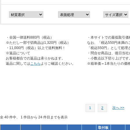
・全国一律送料880円（税込）
・本サイトでの最低取引価
※ただし一部寸切商品は1,320円（税込）
なお、「税込550円未満の
・11,000円（税込）以上で送料無料！
「税込550円」として処理
※返品について
・問合せ商品は、後日当社
お客様都合での返品は承りかねます。
・小数点以下切り上げです
返品に関しては
こちら
よりご確認ください。
※箱単価＝1本当たりの価
次へ >>
1
2
全 40 件中、 1 件目から 24 件目までを表示
取付板