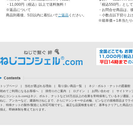
・11,000円（税込）以上で送料無料！
「税込550円」とし
※返品について
・お問合せ商品は、
商品到着後、5日以内に着払いで
ご返品
ください。
・小数点以下切り上
※箱単価＝1本当たり
トップページ
|
当社が選ばれる理由
|
取り扱い商品一覧
|
ネジ・ボルト・ナットの図書館
初めてご利用になるお客様へ
|
掛売りのご案内
|
ログイン
|
お問い合わせ
|
サイトマッ
ねじコンシェル.comはネジ、ボルト、ナットなど10万点以上の在庫を常時保有しているネジ通
ねじ、アンカーなど、建築向けねじまで、さらにマシンキーや止め輪、ピンなどの規格部品までラ
ト、特殊ナットの製作/製造にも対応可能ですし、厳正な品質検査を経て、基準をクリアした商品だけ
揃え、即納体制を整えております。