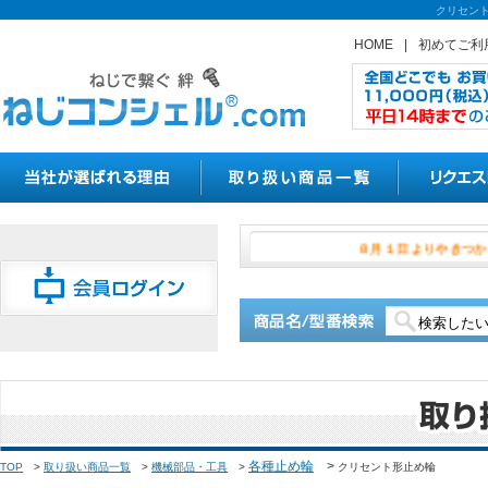
クリセント
HOME
|
初めてご利
８月１日より
各種止め輪
>
TOP
>
取り扱い商品一覧
>
機械部品・工具
>
クリセント形止め輪