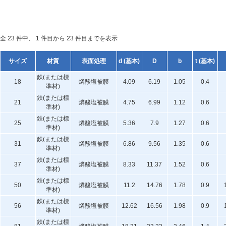
全 23 件中、 1 件目から 23 件目までを表示
サイズ
材質
表面処理
d (基本)
D
b
t (基本)
鉄(または標
18
燐酸塩被膜
4.09
6.19
1.05
0.4
準材)
鉄(または標
21
燐酸塩被膜
4.75
6.99
1.12
0.6
準材)
鉄(または標
25
燐酸塩被膜
5.36
7.9
1.27
0.6
準材)
鉄(または標
31
燐酸塩被膜
6.86
9.56
1.35
0.6
準材)
鉄(または標
37
燐酸塩被膜
8.33
11.37
1.52
0.6
準材)
鉄(または標
50
燐酸塩被膜
11.2
14.76
1.78
0.9
準材)
鉄(または標
56
燐酸塩被膜
12.62
16.56
1.98
0.9
準材)
鉄(または標