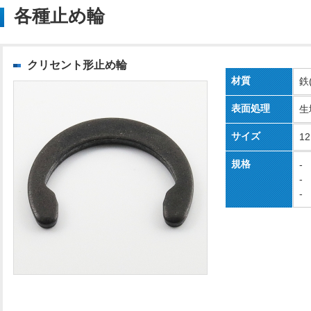
各種止め輪
クリセント形止め輪
材質
鉄
表面処理
生
サイズ
1
規格
-
-
-