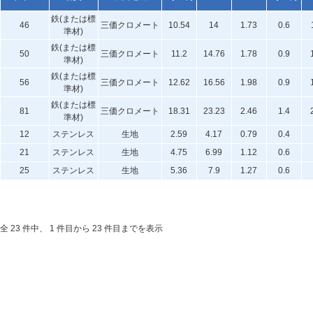
鉄(または標
46
三価クロメート
10.54
14
1.73
0.6
準材)
鉄(または標
50
三価クロメート
11.2
14.76
1.78
0.9
準材)
鉄(または標
56
三価クロメート
12.62
16.56
1.98
0.9
準材)
鉄(または標
81
三価クロメート
18.31
23.23
2.46
1.4
準材)
12
ステンレス
生地
2.59
4.17
0.79
0.4
21
ステンレス
生地
4.75
6.99
1.12
0.6
25
ステンレス
生地
5.36
7.9
1.27
0.6
全 23 件中、 1 件目から 23 件目までを表示