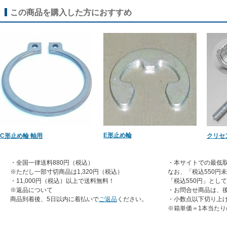
この商品を購入した方におすすめ
E形止め輪
C形止め輪 軸用
クリセ
・全国一律送料880円（税込）
・本サイトでの最低取
※ただし一部寸切商品は1,320円（税込）
なお、「税込550円
・11,000円（税込）以上で送料無料！
「税込550円」とし
※返品について
・お問合せ商品は、
商品到着後、5日以内に着払いで
ご返品
ください。
・小数点以下切り上
※箱単価＝1本当たり