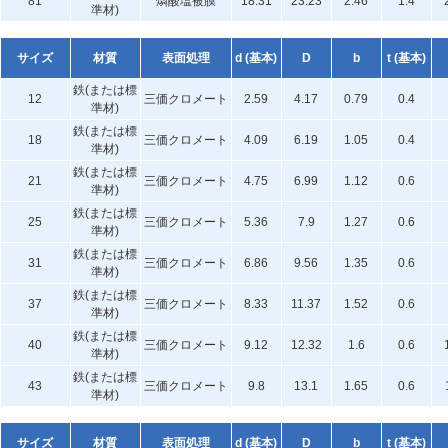
81
燐酸塩被膜
18.31
23.23
2.46
1.4
準材)
サイズ
材質
表面処理
d (基本)
D
b
t (基本)
鉄(または標
12
三価クロメート
2.59
4.17
0.79
0.4
準材)
鉄(または標
18
三価クロメート
4.09
6.19
1.05
0.4
準材)
鉄(または標
21
三価クロメート
4.75
6.99
1.12
0.6
準材)
鉄(または標
25
三価クロメート
5.36
7.9
1.27
0.6
準材)
鉄(または標
31
三価クロメート
6.86
9.56
1.35
0.6
準材)
鉄(または標
37
三価クロメート
8.33
11.37
1.52
0.6
準材)
鉄(または標
40
三価クロメート
9.12
12.32
1.6
0.6
準材)
鉄(または標
43
三価クロメート
9.8
13.1
1.65
0.6
準材)
サイズ
材質
表面処理
d (基本)
D
b
t (基本)