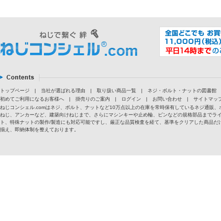
トップページ
|
当社が選ばれる理由
|
取り扱い商品一覧
|
ネジ・ボルト・ナットの図書館
初めてご利用になるお客様へ
|
掛売りのご案内
|
ログイン
|
お問い合わせ
|
サイトマッ
ねじコンシェル.comはネジ、ボルト、ナットなど10万点以上の在庫を常時保有しているネジ通
ねじ、アンカーなど、建築向けねじまで、さらにマシンキーや止め輪、ピンなどの規格部品までラ
ト、特殊ナットの製作/製造にも対応可能ですし、厳正な品質検査を経て、基準をクリアした商品だけ
揃え、即納体制を整えております。