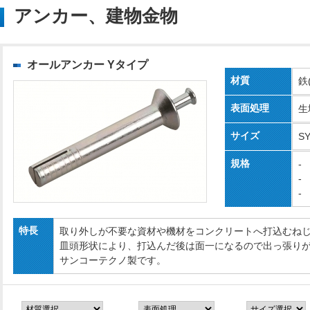
アンカー、建物金物
オールアンカー Yタイプ
材質
鉄
表面処理
生
サイズ
SY
規格
-
-
-
特長
取り外しが不要な資材や機材をコンクリートへ打込むね
皿頭形状により、打込んだ後は面一になるので出っ張り
サンコーテクノ製です。