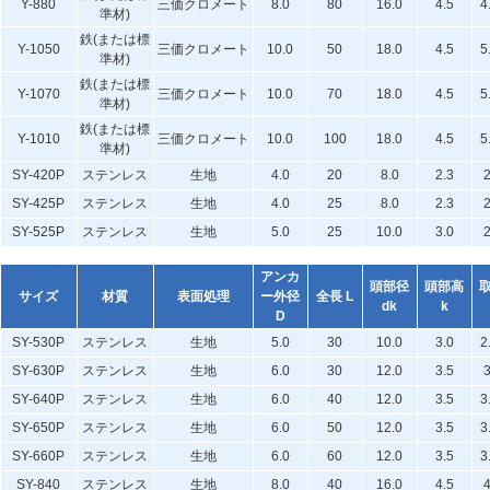
Y-880
三価クロメート
8.0
80
16.0
4.5
4
準材)
鉄(または標
Y-1050
三価クロメート
10.0
50
18.0
4.5
5
準材)
鉄(または標
Y-1070
三価クロメート
10.0
70
18.0
4.5
5
準材)
鉄(または標
Y-1010
三価クロメート
10.0
100
18.0
4.5
5
準材)
SY-420P
ステンレス
生地
4.0
20
8.0
2.3
SY-425P
ステンレス
生地
4.0
25
8.0
2.3
SY-525P
ステンレス
生地
5.0
25
10.0
3.0
アンカ
頭部径
頭部高
サイズ
材質
表面処理
ー外径
全長 L
dk
k
D
SY-530P
ステンレス
生地
5.0
30
10.0
3.0
2
SY-630P
ステンレス
生地
6.0
30
12.0
3.5
SY-640P
ステンレス
生地
6.0
40
12.0
3.5
3
SY-650P
ステンレス
生地
6.0
50
12.0
3.5
3
SY-660P
ステンレス
生地
6.0
60
12.0
3.5
3
SY-840
ステンレス
生地
8.0
40
16.0
4.5