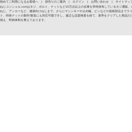
初めてご利用になるお客様へ
|
掛売りのご案内
|
ログイン
|
お問い合わせ
|
サイトマッ
ねじコンシェル.comはネジ、ボルト、ナットなど10万点以上の在庫を常時保有しているネジ通
ねじ、アンカーなど、建築向けねじまで、さらにマシンキーや止め輪、ピンなどの規格部品までラ
ト、特殊ナットの製作/製造にも対応可能ですし、厳正な品質検査を経て、基準をクリアした商品だけ
揃え、即納体制を整えております。