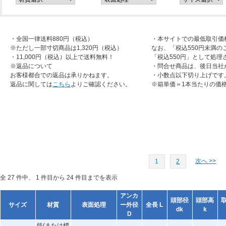
・全国一律送料880円（税込）
・本サイトでの最低取引価
※ただし一部寸切商品は1,320円（税込）
なお、「税込550円未満の
・11,000円（税込）以上で送料無料！
「税込550円」として処理
※返品について
・問合せ商品は、後日当社
お客様都合での返品は承りかねます。
・小数点以下切り上げです
返品に関しては
こちら
よりご確認ください。
※箱単価＝1本当たりの価
次へ >>
1
2
全 27 件中、 1 件目から 24 件目までを表示
アンカ
頭部径
頭部高
サイズ
材質
表面処理
ー外径
全長 L
dk
k
D
鉄(または標