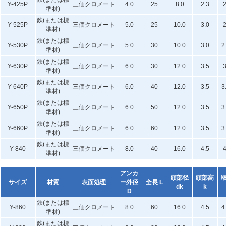
Y-425P
三価クロメート
4.0
25
8.0
2.3
準材)
鉄(または標
Y-525P
三価クロメート
5.0
25
10.0
3.0
準材)
鉄(または標
Y-530P
三価クロメート
5.0
30
10.0
3.0
2
準材)
鉄(または標
Y-630P
三価クロメート
6.0
30
12.0
3.5
準材)
鉄(または標
Y-640P
三価クロメート
6.0
40
12.0
3.5
3
準材)
鉄(または標
Y-650P
三価クロメート
6.0
50
12.0
3.5
3
準材)
鉄(または標
Y-660P
三価クロメート
6.0
60
12.0
3.5
3
準材)
鉄(または標
Y-840
三価クロメート
8.0
40
16.0
4.5
準材)
アンカ
頭部径
頭部高
サイズ
材質
表面処理
ー外径
全長 L
dk
k
D
鉄(または標
Y-860
三価クロメート
8.0
60
16.0
4.5
4
準材)
鉄(または標