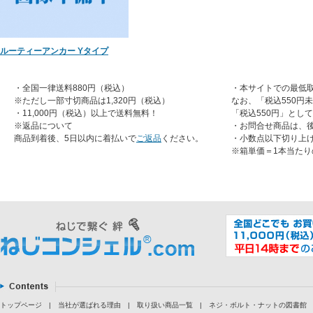
ルーティーアンカー Yタイプ
・全国一律送料880円（税込）
・本サイトでの最低取
※ただし一部寸切商品は1,320円（税込）
なお、「税込550円
・11,000円（税込）以上で送料無料！
「税込550円」とし
※返品について
・お問合せ商品は、
商品到着後、5日以内に着払いで
ご返品
ください。
・小数点以下切り上
※箱単価＝1本当たり
トップページ
|
当社が選ばれる理由
|
取り扱い商品一覧
|
ネジ・ボルト・ナットの図書館