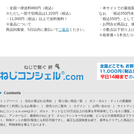
・全国一律送料880円（税込）
・本サイトでの最低取
※ただし一部寸切商品は1,320円（税込）
なお、「税込550円
・11,000円（税込）以上で送料無料！
「税込550円」とし
※返品について
・お問合せ商品は、
商品到着後、5日以内に着払いで
ご返品
ください。
・小数点以下切り上
※箱単価＝1本当たり
トップページ
|
当社が選ばれる理由
|
取り扱い商品一覧
|
ネジ・ボルト・ナットの図書館
初めてご利用になるお客様へ
|
掛売りのご案内
|
ログイン
|
お問い合わせ
|
サイトマッ
ねじコンシェル.comはネジ、ボルト、ナットなど10万点以上の在庫を常時保有しているネジ通
ねじ、アンカーなど、建築向けねじまで、さらにマシンキーや止め輪、ピンなどの規格部品までラ
ト、特殊ナットの製作/製造にも対応可能ですし、厳正な品質検査を経て、基準をクリアした商品だけ
揃え、即納体制を整えております。