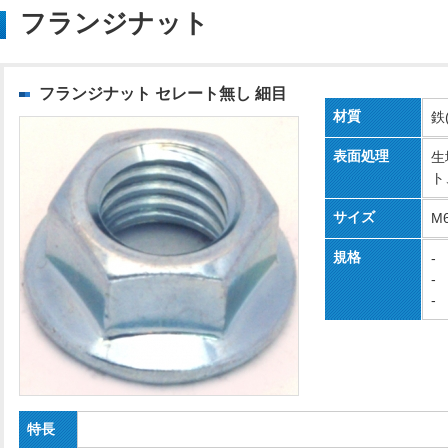
フランジナット
フランジナット セレート無し 細目
材質
鉄
表面処理
生
ト
サイズ
M6
規格
-
-
-
特長