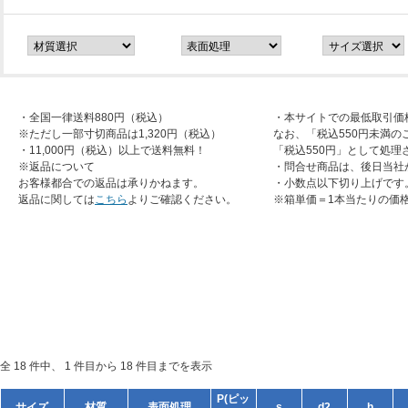
・全国一律送料880円（税込）
・本サイトでの最低取引価
※ただし一部寸切商品は1,320円（税込）
なお、「税込550円未満の
・11,000円（税込）以上で送料無料！
「税込550円」として処理
※返品について
・問合せ商品は、後日当社
お客様都合での返品は承りかねます。
・小数点以下切り上げです
返品に関しては
こちら
よりご確認ください。
※箱単価＝1本当たりの価
全 18 件中、 1 件目から 18 件目までを表示
P(ピッ
サイズ
材質
表面処理
s
d2
h