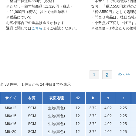
・全国一律送料880円（税込）
・本サイトでの最低取引価
※ただし一部寸切商品は1,320円（税込）
なお、「税込550円未満の
・11,000円（税込）以上で送料無料！
「税込550円」として処理
※返品について
・問合せ商品は、後日当社
お客様都合での返品は承りかねます。
・小数点以下切り上げです
返品に関しては
こちら
よりご確認ください。
※箱単価＝1本当たりの価
次へ >>
1
2
全 38 件中、 1 件目から 24 件目までを表示
サイズ
材質
表面処理
d2
k
s
t
M6×12
SCM
生地(黒色)
12
3.72
4.02
2.25
M6×15
SCM
生地(黒色)
12
3.72
4.02
2.25
M6×16
SCM
生地(黒色)
12
3.72
4.02
2.25
M6×20
SCM
生地(黒色)
12
3.72
4.02
2.25