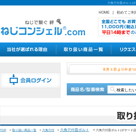
六角穴付皿ボルト(ボ
HOME
|
初めてご利
８月１日よ
六角穴付皿ボルト
>
TOP
>
取り扱い商品一覧
>
六角穴付
>
六角穴付皿ボルト(ボサード品