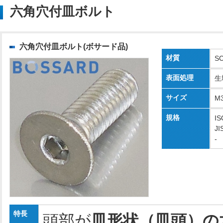
六角穴付皿ボルト
六角穴付皿ボルト(ボサード品)
材質
S
表面処理
生
サイズ
M
規格
IS
JI
-
特長
頭部が
皿形状（皿頭）の