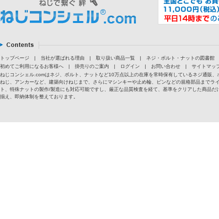
トップページ
|
当社が選ばれる理由
|
取り扱い商品一覧
|
ネジ・ボルト・ナットの図書館
初めてご利用になるお客様へ
|
掛売りのご案内
|
ログイン
|
お問い合わせ
|
サイトマッ
ねじコンシェル.comはネジ、ボルト、ナットなど10万点以上の在庫を常時保有しているネジ通
ねじ、アンカーなど、建築向けねじまで、さらにマシンキーや止め輪、ピンなどの規格部品までラ
ト、特殊ナットの製作/製造にも対応可能ですし、厳正な品質検査を経て、基準をクリアした商品だけ
揃え、即納体制を整えております。