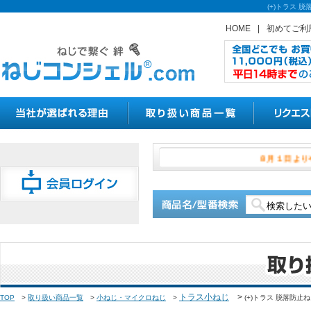
(+)トラス
HOME
|
初めてご利
８月１
トラス小ねじ
>
TOP
>
取り扱い商品一覧
>
小ねじ・マイクロねじ
>
(+)トラス 脱落防止