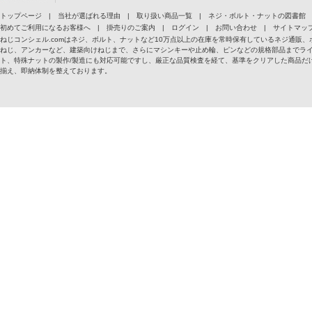
トップページ
|
当社が選ばれる理由
|
取り扱い商品一覧
|
ネジ・ボルト・ナットの図書館
初めてご利用になるお客様へ
|
掛売りのご案内
|
ログイン
|
お問い合わせ
|
サイトマッ
ねじコンシェル.comはネジ、ボルト、ナットなど10万点以上の在庫を常時保有しているネジ通
ねじ、アンカーなど、建築向けねじまで、さらにマシンキーや止め輪、ピンなどの規格部品までラ
ト、特殊ナットの製作/製造にも対応可能ですし、厳正な品質検査を経て、基準をクリアした商品だけ
揃え、即納体制を整えております。