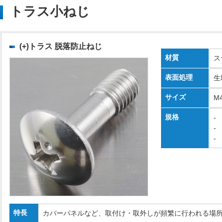
トラス小ねじ
(+)トラス 脱落防止ねじ
材質
ス
表面処理
生
サイズ
M
規格
-
-
-
特長
カバーパネルなど、取付け・取外しが頻繁に行われる場