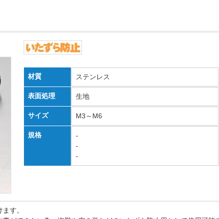
材質
ステンレス
表面処理
生地
サイズ
M3～M6
規格
-
-
-
けます。