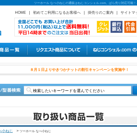
ツーホール なべ小ねじの通販はねじコンシェル.com。ばら売り対応可能
HOME
|
初めてご利用になるお客様へ
|
掛売りのご案内
|
サイトマ
８月１日よりやきつかナット
べ小ねじ
>
ツーホール なべ小ねじ