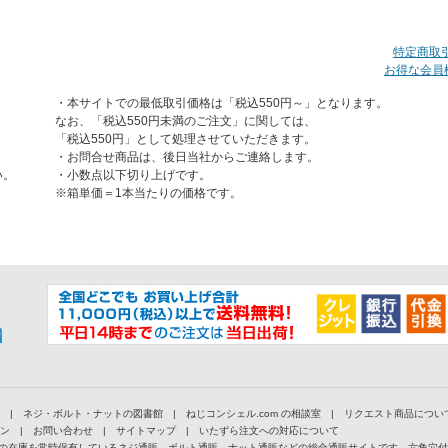
特定商取
お得な会員
・本サイトでの最低取引価格は「税込550円～」となります。
なお、「税込550円未満のご注文」に関しては、
「税込550円」として処理させていただきます。
・お問合せ商品は、後日当社からご連絡します。
い。
・小数点以下切り上げです。
※箱単価＝1本当たりの価格です。
|
ネジ・ボルト・ナットの図書館
|
ねじコンシェル.com の相談室
|
リクエスト商品につい
ン
|
お問い合わせ
|
サイトマップ
|
いたずら注文への対応について
以上の在庫を常時保有しているネジ通販、ボルト通販、ナット通販などの総合通販サイトです。六角穴