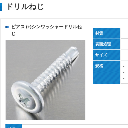
ドリルねじ
ピアス (+)シンワッシャードリルね
材質
じ
表面処理
サイズ
規格
-
-
-