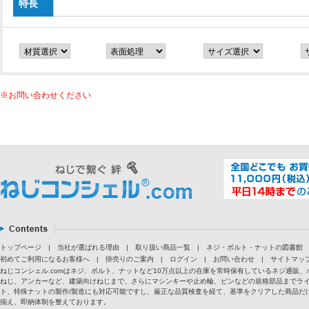
特長
※お問い合わせください
トップページ
|
当社が選ばれる理由
|
取り扱い商品一覧
|
ネジ・ボルト・ナットの図書館
初めてご利用になるお客様へ
|
掛売りのご案内
|
ログイン
|
お問い合わせ
|
サイトマッ
ねじコンシェル.comはネジ、ボルト、ナットなど10万点以上の在庫を常時保有しているネジ通
ねじ、アンカーなど、建築向けねじまで、さらにマシンキーや止め輪、ピンなどの規格部品までラ
ト、特殊ナットの製作/製造にも対応可能ですし、厳正な品質検査を経て、基準をクリアした商品だけ
揃え、即納体制を整えております。