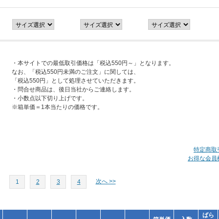
・本サイトでの最低取引価格は「税込550円～」となります。
なお、「税込550円未満のご注文」に関しては、
「税込550円」として処理させていただきます。
・問合せ商品は、後日当社からご連絡します。
・小数点以下切り上げです。
※箱単価＝1本当たりの価格です。
特定商取
お得な会員
次へ >>
1
2
3
4
ばら