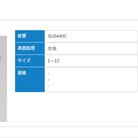
材質
SUS440C
表面処理
生地
サイズ
1～12
規格
-
-
-