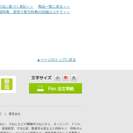
引法に基づく表記＞＞
商品一覧に戻る＞＞
様特典、掛売り取引特典の詳細はコチラ＞＞
▲ページのトップに戻る
て
|
運営会社
付ねじ、小ねじなどの機械向けねじから、タッピング、ドリル
、表面処理、寸法公差、数量等を踏まえた特殊ネジ、特殊ボル
IN規格ねじ・ユニファイ規格など、海外規格のねじも多数取り