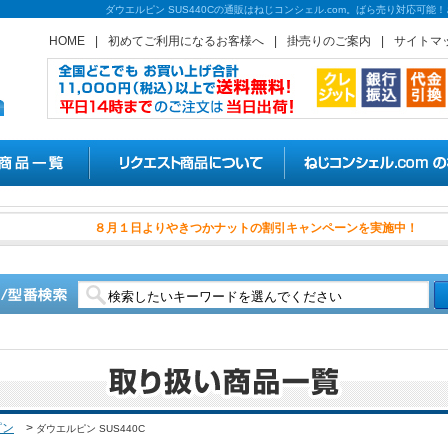
ダウエルピン SUS440Cの通販はねじコンシェル.com。ばら売り対応可
HOME
|
初めてご利用になるお客様へ
|
掛売りのご案内
|
サイトマ
８月１日よりやきつかナット
ピン
>
ダウエルピン SUS440C