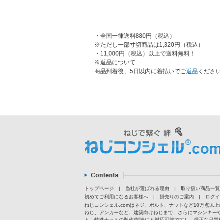
・全国一律送料880円（税込）
※ただし一部寸切商品は1,320円（税込）
・11,000円（税込）以上で送料無料！
※返品について
商品到着後、5日以内に着払いで
ご返品
くださ
トップページ
|
当社が選ばれる理由
|
取り扱い商品一覧
初めてご利用になるお客様へ
|
掛売りのご案内
|
ログイ
ねじコンシェル.comはネジ、ボルト、ナットなど10万点
ねじ、アンカーなど、建築向けねじまで、さらにマシンキー
ト、特殊ナットの製作/製造にも対応可能ですし、厳正な品質