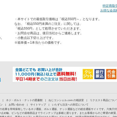
特定商取
お得な会員
・本サイトでの最低取引価格は「税込550円～」となります。
なお、「税込550円未満のご注文」に関しては、
「税込550円」として処理させていただきます。
・お問合せ商品は、後日当社からご連絡します。
い。
・小数点以下切り上げです。
※箱単価＝1本当たりの価格です。
|
ネジ・ボルト・ナットの図書館
|
ねじコンシェル.com の相談室
|
リクエスト商品につい
ン
|
お問い合わせ
|
サイトマップ
|
いたずら注文への対応について
以上の在庫を常時保有しているネジ通販、ボルト通販、ナット通販などの総合通販サイトです。六角穴
や止め輪、ピンなどの規格部品までラインナップは多岐に渡ります。またお客様からのご希望の材質
検査を経て、基準をクリアした商品だけをお届けしております。JIS等の国内規格品だけでなく、D