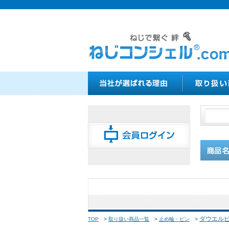
ダウエル
TOP
>
取り扱い商品一覧
>
止め輪・ピン
>