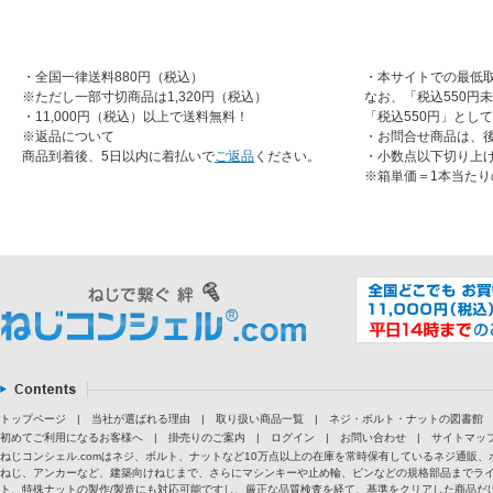
・全国一律送料880円（税込）
・本サイトでの最低取
※ただし一部寸切商品は1,320円（税込）
なお、「税込550円
・11,000円（税込）以上で送料無料！
「税込550円」とし
※返品について
・お問合せ商品は、
商品到着後、5日以内に着払いで
ご返品
ください。
・小数点以下切り上
※箱単価＝1本当たり
トップページ
|
当社が選ばれる理由
|
取り扱い商品一覧
|
ネジ・ボルト・ナットの図書館
初めてご利用になるお客様へ
|
掛売りのご案内
|
ログイン
|
お問い合わせ
|
サイトマッ
ねじコンシェル.comはネジ、ボルト、ナットなど10万点以上の在庫を常時保有しているネジ通
ねじ、アンカーなど、建築向けねじまで、さらにマシンキーや止め輪、ピンなどの規格部品までラ
ト、特殊ナットの製作/製造にも対応可能ですし、厳正な品質検査を経て、基準をクリアした商品だけ