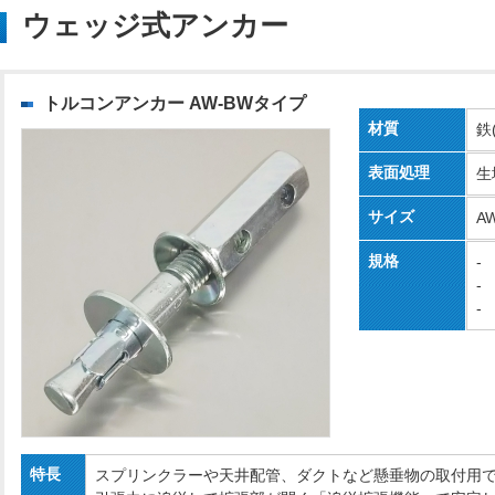
ウェッジ式アンカー
トルコンアンカー AW-BWタイプ
材質
鉄
表面処理
生
サイズ
A
規格
-
-
-
特長
スプリンクラーや天井配管、ダクトなど懸垂物の取付用