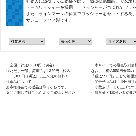
引張力に追従して拡張部が開く「追従拡張機能」で安定
ドームワッシャーを採用し、ワッシャーがつぶれてフラ
また、ラインマークの位置でワッシャーをセットする為
サンコーテクノ製です。
・全国一律送料880円（税込）
・本サイトでの最低取引価
※ただし一部寸切商品は1,320円（税込）
なお、「税込550円未満の
・11,000円（税込）以上で送料無料！
「税込550円」として処理
※返品について
・問合せ商品は、後日当社
お客様都合での返品は承りかねます。
・小数点以下切り上げです
返品に関しては
こちら
よりご確認ください。
※箱単価＝1本当たりの価