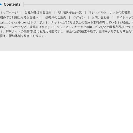
トップページ
|
当社が選ばれる理由
|
取り扱い商品一覧
|
ネジ・ボルト・ナットの図書館
初めてご利用になるお客様へ
|
掛売りのご案内
|
ログイン
|
お問い合わせ
|
サイトマッ
ねじコンシェル.comはネジ、ボルト、ナットなど10万点以上の在庫を常時保有しているネジ通
ねじ、アンカーなど、建築向けねじまで、さらにマシンキーや止め輪、ピンなどの規格部品までラ
ト、特殊ナットの製作/製造にも対応可能ですし、厳正な品質検査を経て、基準をクリアした商品だけ
揃え、即納体制を整えております。