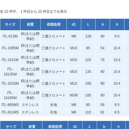
全 12 件中、 1 件目から 12 件目までを表示
サイズ
材質
表面処理
d1
L
b
h
鉄(または標
ITL-613M
三価クロメート
M6
128
90
6.5
準材)
鉄(または標
ITL-1085M
三価クロメート
M10
85
54
10.4
準材)
鉄(または標
ITL-1011M
三価クロメート
M10
110
79
10.4
準材)
ITL-
鉄(または標
三価クロメート
M10
135
90
10.4
10135M
準材)
鉄(または標
ITL-1016M
三価クロメート
M10
160
90
10.4
準材)
ITL-
鉄(または標
三価クロメート
W3/8
185
90
10.4
10185M
準材)
ITL-885MS
ステンレス
生地
M8
85
56
8.5
ITL-811MS
ステンレス
生地
M8
110
81
8.5
サイズ
材質
表面処理
d1
L
b
h