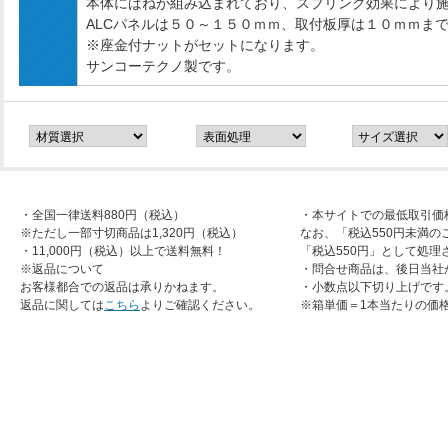
本体にばねが組み込まれており、スプリング効果により
ALCパネルは５０～１５０ｍｍ、取付板厚は１０ｍｍま
※座金付ナットがセットになります。
サンコーテクノ製です。
・全国一律送料880円（税込）
・本サイトでの最低取引価
※ただし一部寸切商品は1,320円（税込）
なお、「税込550円未満の
・11,000円（税込）以上で送料無料！
「税込550円」として処理
※返品について
・問合せ商品は、後日当社
お客様都合での返品は承りかねます。
・小数点以下切り上げです
返品に関しては
こちら
よりご確認ください。
※箱単価＝1本当たりの価