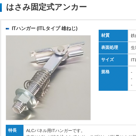
はさみ固定式アンカー
ITハンガー (ITLタイプ 雄ねじ)
材質
鉄
表面処理
生
サイズ
IT
規格
-
-
-
特長
ALCパネル用ITハンガーです。