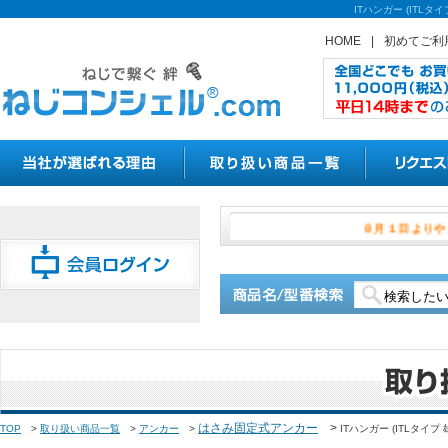
ITハンガー (IT
HOME
|
初めてご利
８月１日
はさみ固定式アンカー
>
TOP
>
取り扱い商品一覧
>
アンカー
>
ITハンガー (ITLタイプ 