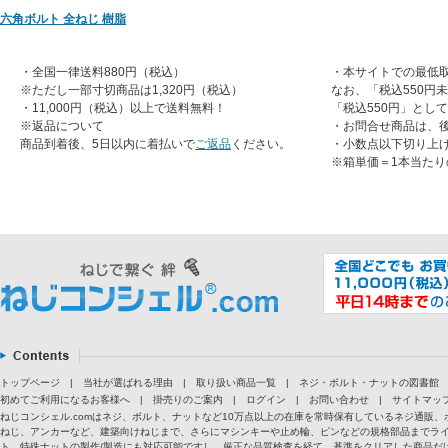
六角ボルト 全ねじ 樹脂
・全国一律送料880円（税込）
・本サイトでの最低取
※ただし一部寸切商品は1,320円（税込）
なお、「税込550円
・11,000円（税込）以上で送料無料！
「税込550円」とし
※返品について
・お問合せ商品は、
商品到着後、5日以内に着払いで
ご返品
ください。
・小数点以下切り上
※箱単価＝1本当たり
トップページ
|
当社が選ばれる理由
|
取り扱い商品一覧
|
ネジ・ボルト・ナットの図書館
初めてご利用になるお客様へ
|
掛売りのご案内
|
ログイン
|
お問い合わせ
|
サイトマッ
ねじコンシェル.comはネジ、ボルト、ナットなど10万点以上の在庫を常時保有しているネジ通
ねじ、アンカーなど、建築向けねじまで、さらにマシンキーや止め輪、ピンなどの規格部品までラ
ト、特殊ナットの製作/製造にも対応可能ですし、厳正な品質検査を経て、基準をクリアした商品だけ