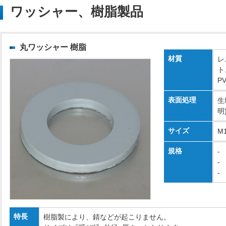
ワッシャー、樹脂製品
丸ワッシャー 樹脂
材質
レ
ト
P
表面処理
生
明
サイズ
M
規格
-
-
-
特長
樹脂製により、錆などが起こりません。