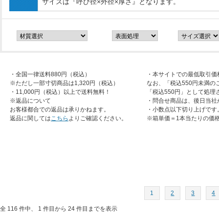
サイズは『呼び径×外径×厚さ』となります。
・全国一律送料880円（税込）
・本サイトでの最低取引価
※ただし一部寸切商品は1,320円（税込）
なお、「税込550円未満の
・11,000円（税込）以上で送料無料！
「税込550円」として処理
※返品について
・問合せ商品は、後日当社
お客様都合での返品は承りかねます。
・小数点以下切り上げです
返品に関しては
こちら
よりご確認ください。
※箱単価＝1本当たりの価
1
2
3
4
全 116 件中、 1 件目から 24 件目までを表示