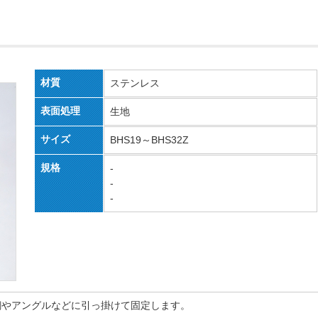
材質
ステンレス
表面処理
生地
サイズ
BHS19～BHS32Z
規格
-
-
-
鋼やアングルなどに引っ掛けて固定します。