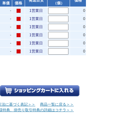
発送目安
価格
単価
価格
（個）
-
1営業日
0
-
1営業日
0
-
1営業日
0
-
1営業日
0
-
1営業日
0
-
1営業日
0
引法に基づく表記＞＞
商品一覧に戻る＞＞
様特典、掛売り取引特典の詳細はコチラ＞＞