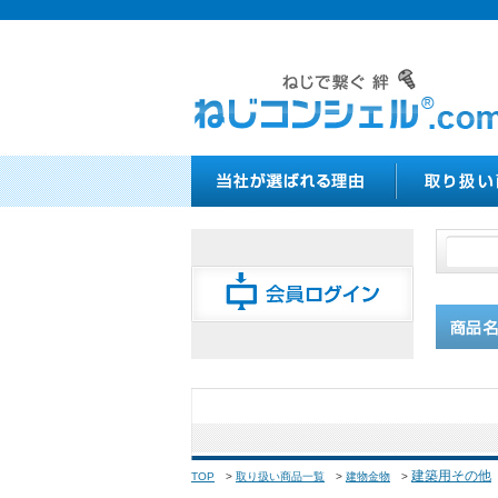
建築用その他
TOP
>
取り扱い商品一覧
>
建物金物
>