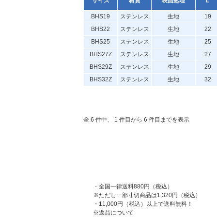
サイズ
材質
表面処理
L
BHS19
ステンレス
生地
19
BHS22
ステンレス
生地
22
BHS25
ステンレス
生地
25
BHS27Z
ステンレス
生地
27
BHS29Z
ステンレス
生地
29
BHS32Z
ステンレス
生地
32
全 6 件中、 1 件目から 6 件目までを表示
・全国一律送料880円（税込）
※ただし一部寸切商品は1,320円（税込）
・11,000円（税込）以上で送料無料！
※返品について