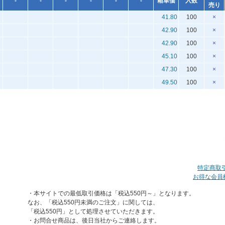
-
-
-
-
-
-
箱単価
入数
売り
41.80
100
×
42.90
100
×
42.90
100
×
45.10
100
×
47.30
100
×
49.50
100
×
特定商取
お得な会員
・本サイトでの最低取引価格は「税込550円～」となります。
なお、「税込550円未満のご注文」に関しては、
「税込550円」として処理させていただきます。
・お問合せ商品は、後日当社からご連絡します。