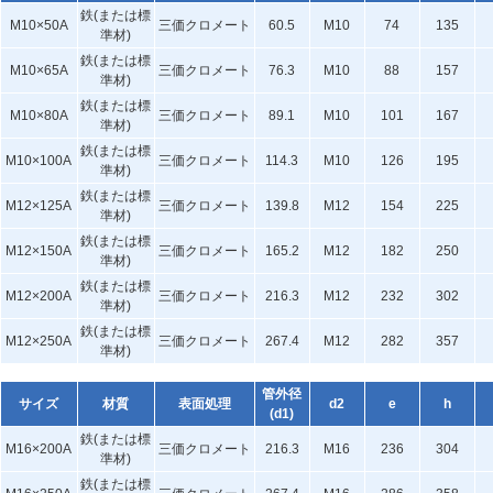
鉄(または標
M10×50A
三価クロメート
60.5
M10
74
135
準材)
鉄(または標
M10×65A
三価クロメート
76.3
M10
88
157
準材)
鉄(または標
M10×80A
三価クロメート
89.1
M10
101
167
準材)
鉄(または標
M10×100A
三価クロメート
114.3
M10
126
195
準材)
鉄(または標
M12×125A
三価クロメート
139.8
M12
154
225
準材)
鉄(または標
M12×150A
三価クロメート
165.2
M12
182
250
準材)
鉄(または標
M12×200A
三価クロメート
216.3
M12
232
302
準材)
鉄(または標
M12×250A
三価クロメート
267.4
M12
282
357
準材)
管外径
サイズ
材質
表面処理
d2
e
h
(d1)
鉄(または標
M16×200A
三価クロメート
216.3
M16
236
304
準材)
鉄(または標