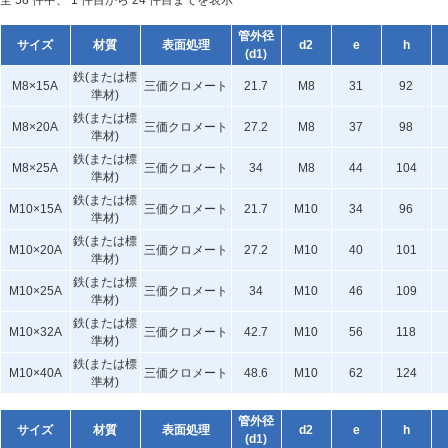
全 58 件中、 1 件目から 24 件目までを表示
管外径
サイズ
材質
表面処理
d2
e
h
(d1)
鉄(または標
M8×15A
三価クロメート
21.7
M8
31
92
準材)
鉄(または標
M8×20A
三価クロメート
27.2
M8
37
98
準材)
鉄(または標
M8×25A
三価クロメート
34
M8
44
104
準材)
鉄(または標
M10×15A
三価クロメート
21.7
M10
34
96
準材)
鉄(または標
M10×20A
三価クロメート
27.2
M10
40
101
準材)
鉄(または標
M10×25A
三価クロメート
34
M10
46
109
準材)
鉄(または標
M10×32A
三価クロメート
42.7
M10
56
118
準材)
鉄(または標
M10×40A
三価クロメート
48.6
M10
62
124
準材)
管外径
サイズ
材質
表面処理
d2
e
h
(d1)