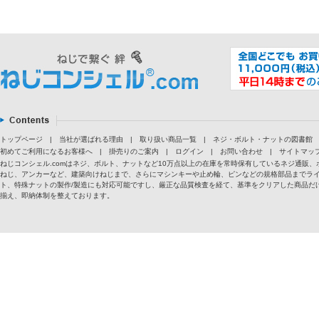
トップページ
|
当社が選ばれる理由
|
取り扱い商品一覧
|
ネジ・ボルト・ナットの図書館
初めてご利用になるお客様へ
|
掛売りのご案内
|
ログイン
|
お問い合わせ
|
サイトマッ
ねじコンシェル.comはネジ、ボルト、ナットなど10万点以上の在庫を常時保有しているネジ通
ねじ、アンカーなど、建築向けねじまで、さらにマシンキーや止め輪、ピンなどの規格部品までラ
ト、特殊ナットの製作/製造にも対応可能ですし、厳正な品質検査を経て、基準をクリアした商品だけ
揃え、即納体制を整えております。