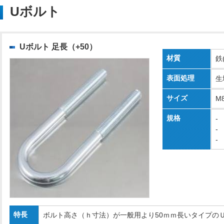
Uボルト
Uボルト 足長（+50）
材質
鉄
表面処理
生
サイズ
M
規格
-
-
-
特長
ボルト高さ（ｈ寸法）が一般用より50ｍｍ長いタイプの