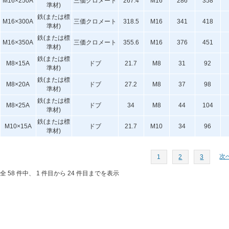
M16×250A
三価クロメート
267.4
M16
286
358
準材)
鉄(または標
M16×300A
三価クロメート
318.5
M16
341
418
準材)
鉄(または標
M16×350A
三価クロメート
355.6
M16
376
451
準材)
鉄(または標
M8×15A
ドブ
21.7
M8
31
92
準材)
鉄(または標
M8×20A
ドブ
27.2
M8
37
98
準材)
鉄(または標
M8×25A
ドブ
34
M8
44
104
準材)
鉄(または標
M10×15A
ドブ
21.7
M10
34
96
準材)
次へ
1
2
3
全 58 件中、 1 件目から 24 件目までを表示