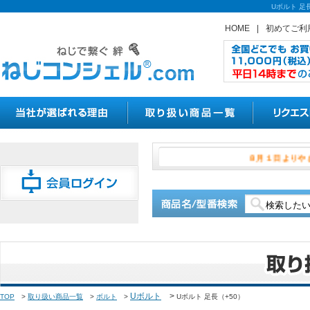
Uボルト 足
HOME
|
初めてご利
８月１日
Uボルト
>
TOP
>
取り扱い商品一覧
>
ボルト
>
Uボルト 足長（+50）