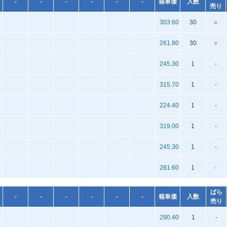
-
-
-
-
-
-
箱単価
入数
売り
303.60
30
○
261.80
30
○
245.30
1
-
315.70
1
-
224.40
1
-
319.00
1
-
245.30
1
-
281.60
1
-
ばら
-
-
-
-
-
-
箱単価
入数
売り
290.40
1
-