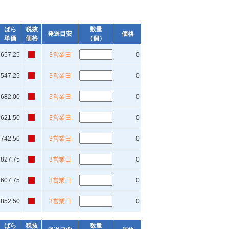
ばら
税抜
数量
発送目安
価格
単価
価格
（個）
657.25
3営業日
0
547.25
3営業日
0
682.00
3営業日
0
621.50
3営業日
0
742.50
3営業日
0
827.75
3営業日
0
607.75
3営業日
0
852.50
3営業日
0
ばら
税抜
数量