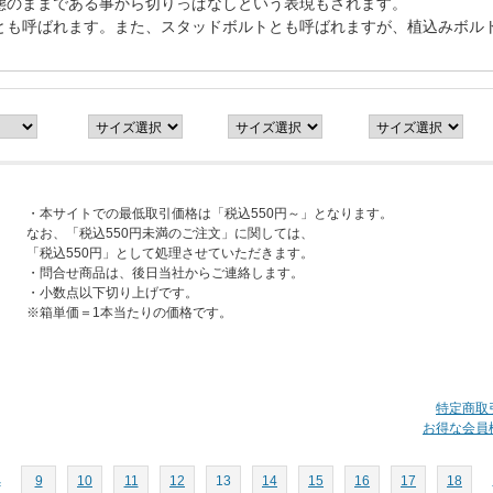
態のままである事から切りっぱなしという表現もされます。
とも呼ばれます。また、スタッドボルトとも呼ばれますが、植込みボル
・本サイトでの最低取引価格は「税込550円～」となります。
なお、「税込550円未満のご注文」に関しては、
「税込550円」として処理させていただきます。
・問合せ商品は、後日当社からご連絡します。
・小数点以下切り上げです。
※箱単価＝1本当たりの価格です。
特定商取
お得な会員
へ
9
10
11
12
13
14
15
16
17
18