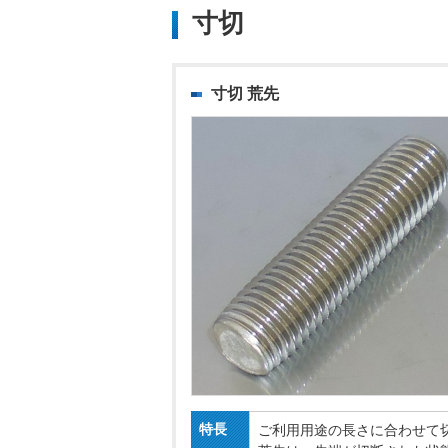
寸切
寸切 荒先
特長
ご利用用途の長さに合わせて