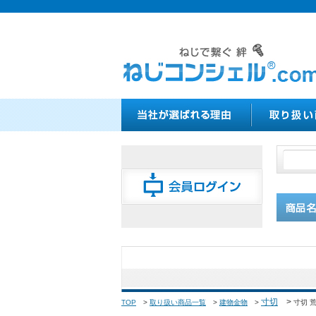
寸切
>
TOP
>
取り扱い商品一覧
>
建物金物
>
寸切 