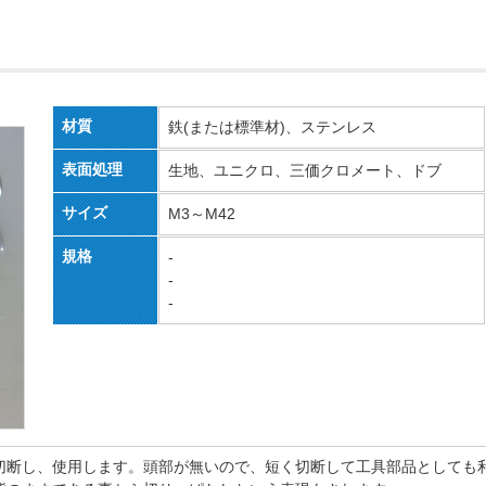
材質
鉄(または標準材)、ステンレス
表面処理
生地、ユニクロ、三価クロメート、ドブ
サイズ
M3～M42
規格
-
-
-
切断し、使用します。頭部が無いので、短く切断して工具部品としても