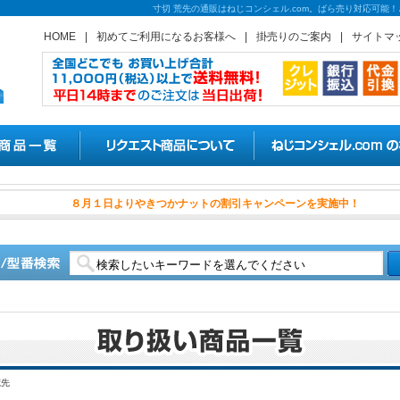
寸切 荒先の通販はねじコンシェル.com。ばら売り対応可能
HOME
|
初めてご利用になるお客様へ
|
掛売りのご案内
|
サイトマ
８月１日よりやきつかナットの
荒先