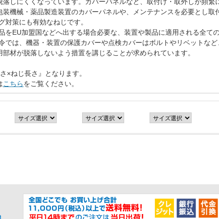
脱落しにくくなっています。カバーパネルなど、取付け・取外しが頻繁
包装機械・薬品製造装置のカバーパネルや、メンテナンスを必要とし取
ング対策にも有効なねじです。
製品をEU加盟国などへ出する場合必要な、装置や製品に適用される全て
指令では、機器・装置の保護カバーや点検カバーはボルトやリベットなど
用部材が脱落しないよう措置を講じることが求められています。
さ×ねじ長さ』となります。
は
こちら
をご覧ください。