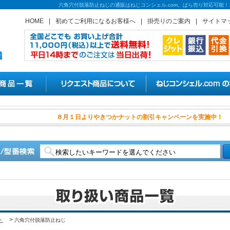
六角穴付脱落防止ねじの通販はねじコンシェル.com。ばら売り対応可能！
HOME
|
初めてご利用になるお客様へ
|
掛売りのご案内
|
サイトマ
８月１日よりやきつかナッ
ト
>
六角穴付脱落防止ねじ