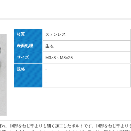
材質
ステンレス
表面処理
生地
サイズ
M3×8～M8×25
規格
-
-
-
ばれ、胴部をねじ部よりも細く加工したボルトです。胴部をねじ部より