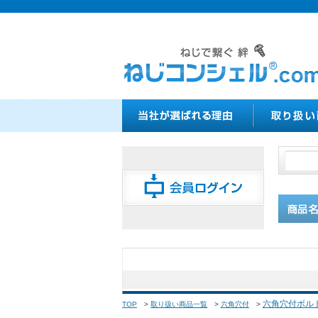
六角穴付ボル
TOP
>
取り扱い商品一覧
>
六角穴付
>