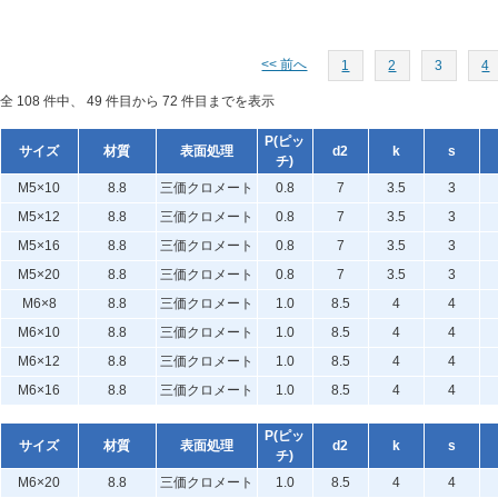
<< 前へ
1
2
3
4
全 108 件中、 49 件目から 72 件目までを表示
P(ピッ
サイズ
材質
表面処理
d2
k
s
チ)
M5×10
8.8
三価クロメート
0.8
7
3.5
3
M5×12
8.8
三価クロメート
0.8
7
3.5
3
M5×16
8.8
三価クロメート
0.8
7
3.5
3
M5×20
8.8
三価クロメート
0.8
7
3.5
3
M6×8
8.8
三価クロメート
1.0
8.5
4
4
M6×10
8.8
三価クロメート
1.0
8.5
4
4
M6×12
8.8
三価クロメート
1.0
8.5
4
4
M6×16
8.8
三価クロメート
1.0
8.5
4
4
P(ピッ
サイズ
材質
表面処理
d2
k
s
チ)
M6×20
8.8
三価クロメート
1.0
8.5
4
4