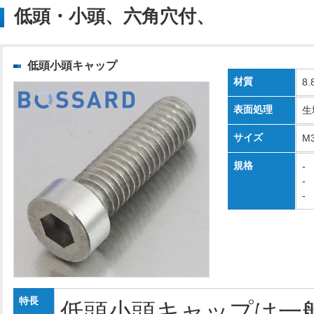
低頭・小頭、六角穴付、
低頭小頭キャップ
材質
8
表面処理
生
サイズ
M
規格
-
-
-
特長
低頭小頭キャップは一