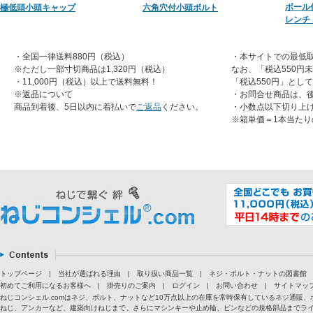
ボール
極低頭小頭キャップ
六角穴付小頭ボルト
レンチ
・全国一律送料880円（税込）
・本サイトでの最低取
※ただし一部寸切商品は1,320円（税込）
なお、「税込550円
・11,000円（税込）以上で送料無料！
「税込550円」とし
※返品について
・お問合せ商品は、
商品到着後、5日以内に着払いで
ご返品
ください。
・小数点以下切り上
※箱単価＝1本当たり
トップページ
|
当社が選ばれる理由
|
取り扱い商品一覧
|
ネジ・ボルト・ナットの図書館
初めてご利用になるお客様へ
|
掛売りのご案内
|
ログイン
|
お問い合わせ
|
サイトマッ
ねじコンシェル.comはネジ、ボルト、ナットなど10万点以上の在庫を常時保有しているネジ通
ねじ、アンカーなど、建築向けねじまで、さらにマシンキーや止め輪、ピンなどの規格部品までラ