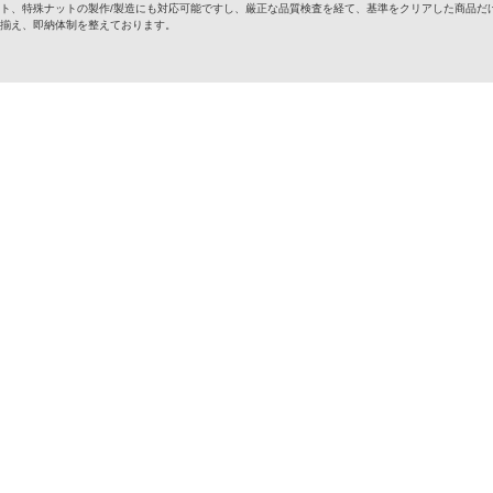
ト、特殊ナットの製作/製造にも対応可能ですし、厳正な品質検査を経て、基準をクリアした商品だけ
揃え、即納体制を整えております。