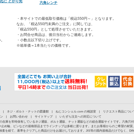
ねじ とがり先
六角レンチ
・本サイトでの最低取引価格は「税込550円～」となります。
なお、「税込550円未満のご注文」に関しては、
「税込550円」として処理させていただきます。
・お問合せ商品は、後日当社からご連絡します。
い。
・小数点以下切り上げです。
※箱単価＝1本当たりの価格です。
|
ネジ・ボルト・ナットの図書館
|
ねじコンシェル.com の相談室
|
リクエスト商品につい
ン
|
お問い合わせ
|
サイトマップ
|
いたずら注文への対応について
以上の在庫を常時保有しているネジ通販、ボルト通販、ナット通販などの総合通販サイトです。六角穴
や止め輪、ピンなどの規格部品までラインナップは多岐に渡ります。またお客様からのご希望の材質
検査を経て、基準をクリアした商品だけをお届けしております。JIS等の国内規格品だけでなく、D