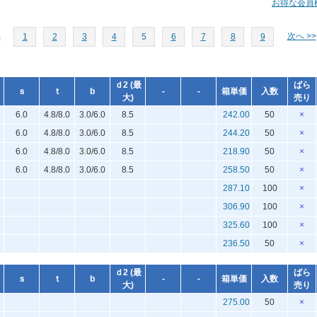
お得な会員
へ
次へ >>
1
2
3
4
5
6
7
8
9
ｄ2 (最
ばら
ｓ
ｔ
b
-
-
箱単価
入数
大)
売り
6.0
4.8/8.0
3.0/6.0
8.5
242.00
50
×
6.0
4.8/8.0
3.0/6.0
8.5
244.20
50
×
6.0
4.8/8.0
3.0/6.0
8.5
218.90
50
×
6.0
4.8/8.0
3.0/6.0
8.5
258.50
50
×
287.10
100
×
306.90
100
×
325.60
100
×
236.50
50
×
ｄ2 (最
ばら
ｓ
ｔ
b
-
-
箱単価
入数
大)
売り
275.00
50
×