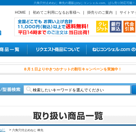
六角穴付止めねじ 棒先の通販はねじコンシェル.com。ばら売り対応可能
HOME
|
初めてご利用になるお客様へ
|
掛売りのご案内
|
サイトマ
８月１日よりやきつかナットの
ねじ
>
六角穴付止めねじ 棒先