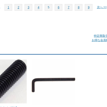
へ
次へ >>
1
2
3
4
5
6
7
8
9
特定商取
お得な会員