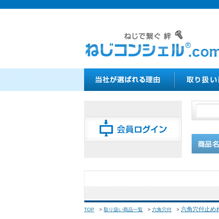
六角穴付止め
TOP
>
取り扱い商品一覧
>
六角穴付
>