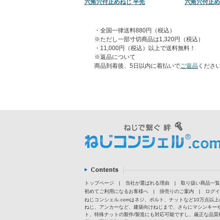
六角穴付止めねじ 平先
六角穴付止め
・全国一律送料880円（税込）
※ただし一部寸切商品は1,320円（税込）
・11,000円（税込）以上で送料無料！
※返品について
商品到着後、5日以内に着払いで
ご返品
くださ
トップページ
|
当社が選ばれる理由
|
取り扱い商品一覧
初めてご利用になるお客様へ
|
掛売りのご案内
|
ログイ
ねじコンシェル.comはネジ、ボルト、ナットなど10万点
ねじ、アンカーなど、建築向けねじまで、さらにマシンキー
ト、特殊ナットの製作/製造にも対応可能ですし、厳正な品質