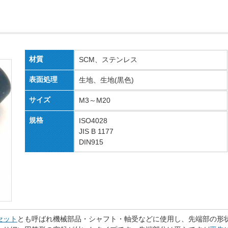
材質
SCM、ステンレス
表面処理
生地、生地(黒色)
サイズ
M3～M20
規格
ISO4028
JIS B 1177
DIN915
セット
とも呼ばれ機械部品・シャフト・軸受などに使用し、先端部の形