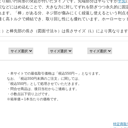
より細い円筒形の突起が付いたタイプです。先端部分は平らですが
平先
穴などにはめ込むことで、大きな力に対してずれを防ぎつつ永久的に固
れます。「棒」がある分、ネジ部が傷みにくく繰返し使えるという利点
難く高トルクで締結でき、取り回し性にも優れています。ホーローセッ
ｔ）と棒先部の長さ（図面寸法ｂ）は長さサイズ（L）により異なりま
・本サイトでの最低取引価格は「税込550円～」となります。
なお、「税込550円未満のご注文」に関しては、
「税込550円」として処理させていただきます。
・問合せ商品は、後日当社からご連絡します。
・小数点以下切り上げです。
※箱単価＝1本当たりの価格です。
特定商取