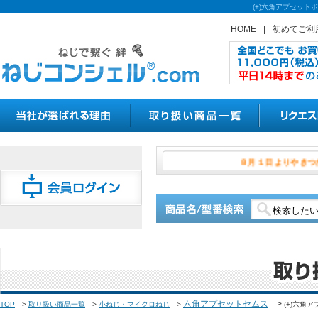
(+)六角アプセット
HOME
|
初めてご利
８月１日よ
六角アプセットセムス
>
TOP
>
取り扱い商品一覧
>
小ねじ・マイクロねじ
>
(+)六角ア