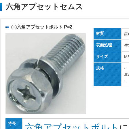
六角アプセットセムス
(+)六角アプセットボルト P=2
材質
鉄
表面処理
生
サイズ
M
規格
-
JI
-
特長
六角アプセットボルト
に