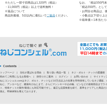
※ただし一部寸切商品は1,320円（税込）
なお、「税込550円
・11,000円（税込）以上で送料無料！
「税込550円」とし
※返品について
・お問合せ商品は、
商品到着後、5日以内に着払いで
ご返品
ください。
・小数点以下切り上
※箱単価＝1本当たり
トップページ
|
当社が選ばれる理由
|
取り扱い商品一覧
|
ネジ・ボルト・ナットの図書館
初めてご利用になるお客様へ
|
掛売りのご案内
|
ログイン
|
お問い合わせ
|
サイトマッ
ねじコンシェル.comはネジ、ボルト、ナットなど10万点以上の在庫を常時保有しているネジ通
ねじ、アンカーなど、建築向けねじまで、さらにマシンキーや止め輪、ピンなどの規格部品までラ
ト、特殊ナットの製作/製造にも対応可能ですし、厳正な品質検査を経て、基準をクリアした商品だけ
揃え、即納体制を整えております。