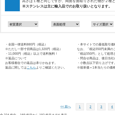
高さは１種と同じですが、両面を面取りされた物が２種
※ステンレスは主に輸入品でのお取り扱いとなります。
・全国一律送料880円（税込）
・本サイトでの最低取引価
※ただし一部寸切商品は1,320円（税込）
なお、「税込550円未満の
・11,000円（税込）以上で送料無料！
「税込550円」として処理
※返品について
・問合せ商品は、後日当社
お客様都合での返品は承りかねます。
・小数点以下切り上げです
返品に関しては
こちら
よりご確認ください。
※箱単価＝1本当たりの価
<< 前へ
1
2
3
4