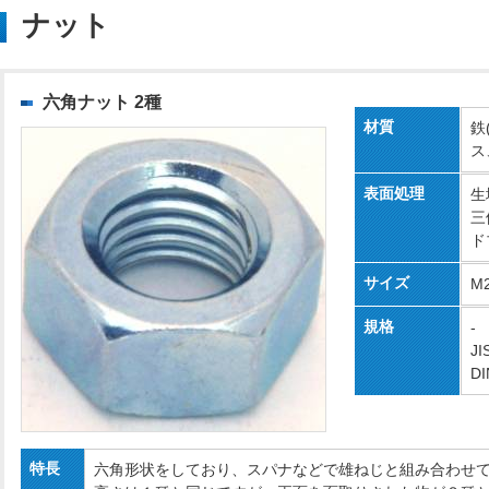
ナット
六角ナット 2種
材質
鉄
ス
表面処理
生
三
ド
サイズ
M
規格
-
JI
DI
特長
六角形状をしており、スパナなどで雄ねじと組み合わせ