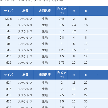
全 224 件中、 169 件目から 192 件目までを表示
P(ピッ
サイズ
材質
表面処理
m
s
-
チ)
M2.6
ステンレス
生地
0.45
2
5
M3
ステンレス
生地
0.5
2.4
5.5
M4
ステンレス
生地
0.7
3.2
7
M5
ステンレス
生地
0.8
4
8
M6
ステンレス
生地
1
5
10
M8
ステンレス
生地
1.25
6.5
13
M10
ステンレス
生地
1.5
8
17
M12
ステンレス
生地
1.75
10
19
P(ピッ
サイズ
材質
表面処理
m
s
-
チ)
M14
ステンレス
生地
2
11
22
M16
ステンレス
生地
2
13
24
M18
ステンレス
生地
2.5
15
27
M20
ステンレス
生地
2.5
16
30
M22
ステンレス
生地
2.5
18
32