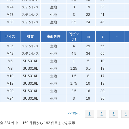
M24
ステンレス
生地
3
19
36
M27
ステンレス
生地
3
22
41
M30
ステンレス
生地
3.5
24
46
P(ピッ
サイズ
材質
表面処理
m
s
-
チ)
M36
ステンレス
生地
4
29
55
M42
ステンレス
生地
4.5
34
65
M6
SUS316L
生地
1
5
10
M8
SUS316L
生地
1.25
6.5
13
M10
SUS316L
生地
1.5
8
17
M12
SUS316L
生地
1.75
10
19
M20
SUS316L
生地
2.5
16
30
M24
SUS316L
生地
3
19
36
<< 前へ
1
2
3
4
全 224 件中、 169 件目から 192 件目までを表示