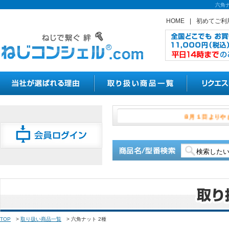
六角
HOME
|
初めてご利
８月１日
TOP
>
取り扱い商品一覧
>
六角ナット 2種