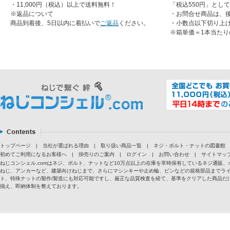
・11,000円（税込）以上で送料無料！
「税込550円」とし
※返品について
・お問合せ商品は、
商品到着後、5日以内に着払いで
ご返品
ください。
・小数点以下切り上
※箱単価＝1本当たり
トップページ
|
当社が選ばれる理由
|
取り扱い商品一覧
|
ネジ・ボルト・ナットの図書館
初めてご利用になるお客様へ
|
掛売りのご案内
|
ログイン
|
お問い合わせ
|
サイトマッ
ねじコンシェル.comはネジ、ボルト、ナットなど10万点以上の在庫を常時保有しているネジ通
ねじ、アンカーなど、建築向けねじまで、さらにマシンキーや止め輪、ピンなどの規格部品までラ
ト、特殊ナットの製作/製造にも対応可能ですし、厳正な品質検査を経て、基準をクリアした商品だけ
揃え、即納体制を整えております。