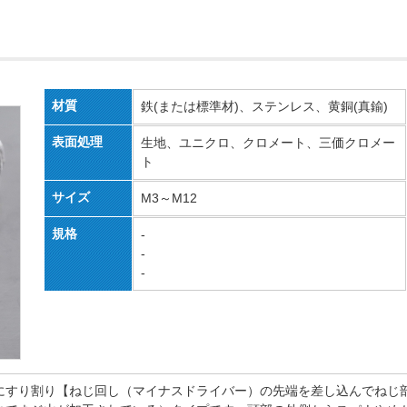
材質
鉄(または標準材)、ステンレス、黄銅(真鍮)
表面処理
生地、ユニクロ、クロメート、三価クロメー
ト
サイズ
M3～M12
規格
-
-
-
にすり割り【ねじ回し（マイナスドライバー）の先端を差し込んでねじ