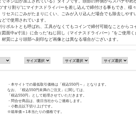
までネジ山が加工されている）タイプです。頭部の外側からスパナやめ
の“すり割り”にマイナスドライバーを差し込んで締付ける事もでき、様
、リセスにごみがたまりにくい、ごみが入り込んだ場合でも除去しやす
などで使用されています。
割りボルトとも呼ばれ、工具がなくてもコインで締付可能なことからコ
図面中a寸法）に合った“ねじ回し（マイナスドライバー）”をご使用く
。材質により頭部へ刻印など画像とは異なる場合がございます。
・本サイトでの最低取引価格は「税込550円～」となります。
なお、「税込550円未満のご注文」に関しては、
「税込550円」として処理させていただきます。
・問合せ商品は、後日当社からご連絡します。
・小数点以下切り上げです。
※箱単価＝1本当たりの価格です。