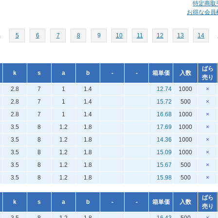
特定商取
お得な会員
へ
5
6
7
8
9
10
11
12
13
14
ばら
k
s
a
b
-
-
箱単価
入数
売り
2.8
7
1
1.4
12.74
1000
×
2.8
7
1
1.4
15.72
500
×
2.8
7
1
1.4
16.68
1000
×
3.5
8
1.2
1.8
17.69
1000
×
3.5
8
1.2
1.8
14.36
1000
×
3.5
8
1.2
1.8
15.09
1000
×
3.5
8
1.2
1.8
15.67
500
×
3.5
8
1.2
1.8
15.98
500
×
ばら
k
s
a
b
-
-
箱単価
入数
売り