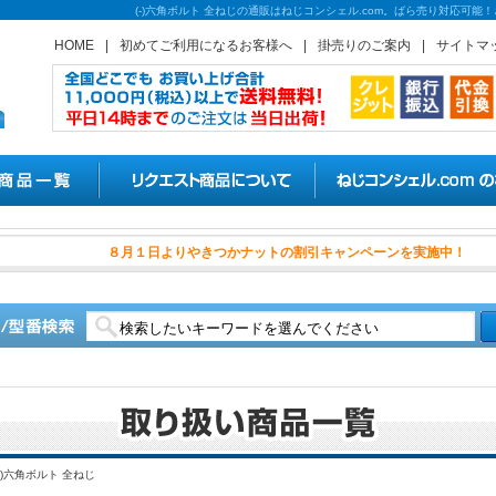
(-)六角ボルト 全ねじの通販はねじコンシェル.com。ばら売り対応可
HOME
|
初めてご利用になるお客様へ
|
掛売りのご案内
|
サイトマ
８月１日よりやきつかナット
(-)六角ボルト 全ねじ