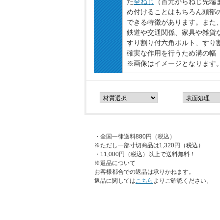
た
全ねじ
（首元からねじ先端
め付けることはもちろん頭部
できる特徴があります。また
鉄道や交通関係、家具や雑貨
すり割り付六角ボルト、すり
確実な作用を行うため溝の幅（
※画像はイメージとなります
・全国一律送料880円（税込）
※ただし一部寸切商品は1,320円（税込）
・11,000円（税込）以上で送料無料！
※返品について
お客様都合での返品は承りかねます。
返品に関しては
こちら
よりご確認ください。