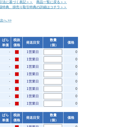
引法に基づく表記＞＞
商品一覧に戻る＞＞
様特典、掛売り取引特典の詳細はコチラ＞＞
次へ >>
ばら
税抜
数量
発送目安
価格
単価
価格
（個）
-
1営業日
0
-
1営業日
0
-
1営業日
0
-
1営業日
0
-
1営業日
0
-
1営業日
0
-
1営業日
0
-
1営業日
0
ばら
税抜
数量
発送目安
価格
単価
価格
（個）