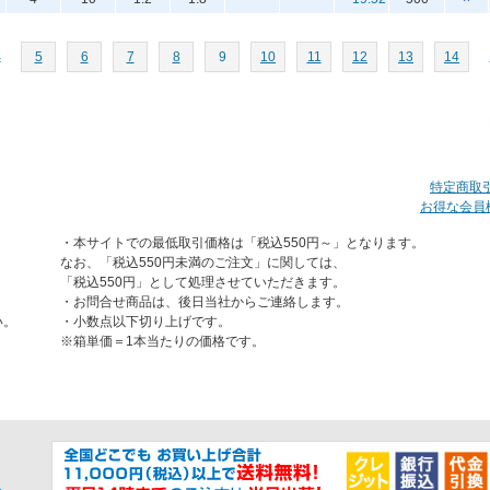
へ
5
6
7
8
9
10
11
12
13
14
特定商取
お得な会員
・本サイトでの最低取引価格は「税込550円～」となります。
なお、「税込550円未満のご注文」に関しては、
「税込550円」として処理させていただきます。
・お問合せ商品は、後日当社からご連絡します。
い。
・小数点以下切り上げです。
※箱単価＝1本当たりの価格です。