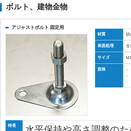
ボルト、建物金物
アジャストボルト 固定用
材質
鉄
表面処理
生
サイズ
M
規格
-
-
-
特長
水平保持や高さ調整のた