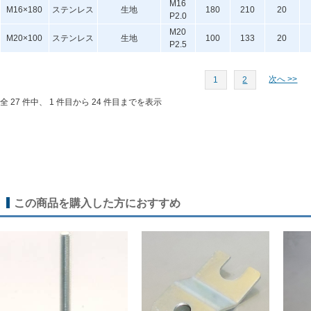
M16
M16×180
ステンレス
生地
180
210
20
P2.0
M20
M20×100
ステンレス
生地
100
133
20
P2.5
次へ >>
1
2
全 27 件中、 1 件目から 24 件目までを表示
この商品を購入した方におすすめ