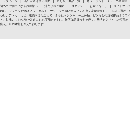
トップページ
|
当社が選ばれる理由
|
取り扱い商品一覧
|
ネジ・ボルト・ナットの図書館
初めてご利用になるお客様へ
|
掛売りのご案内
|
ログイン
|
お問い合わせ
|
サイトマッ
ねじコンシェル.comはネジ、ボルト、ナットなど10万点以上の在庫を常時保有しているネジ通
ねじ、アンカーなど、建築向けねじまで、さらにマシンキーや止め輪、ピンなどの規格部品までラ
ト、特殊ナットの製作/製造にも対応可能ですし、厳正な品質検査を経て、基準をクリアした商品だけ
揃え、即納体制を整えております。