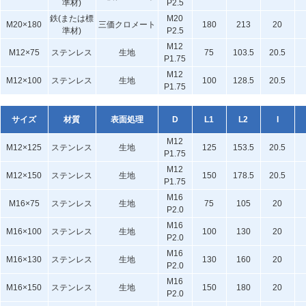
準材)
P2.5
鉄(または標
M20
M20×180
三価クロメート
180
213
20
準材)
P2.5
M12
M12×75
ステンレス
生地
75
103.5
20.5
P1.75
M12
M12×100
ステンレス
生地
100
128.5
20.5
P1.75
サイズ
材質
表面処理
D
L1
L2
I
M12
M12×125
ステンレス
生地
125
153.5
20.5
P1.75
M12
M12×150
ステンレス
生地
150
178.5
20.5
P1.75
M16
M16×75
ステンレス
生地
75
105
20
P2.0
M16
M16×100
ステンレス
生地
100
130
20
P2.0
M16
M16×130
ステンレス
生地
130
160
20
P2.0
M16
M16×150
ステンレス
生地
150
180
20
P2.0