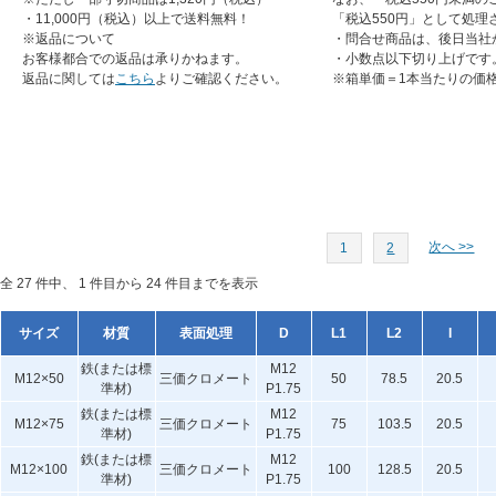
・11,000円（税込）以上で送料無料！
「税込550円」として処理
※返品について
・問合せ商品は、後日当社
お客様都合での返品は承りかねます。
・小数点以下切り上げです
返品に関しては
こちら
よりご確認ください。
※箱単価＝1本当たりの価
次へ >>
1
2
全 27 件中、 1 件目から 24 件目までを表示
サイズ
材質
表面処理
D
L1
L2
I
鉄(または標
M12
M12×50
三価クロメート
50
78.5
20.5
準材)
P1.75
鉄(または標
M12
M12×75
三価クロメート
75
103.5
20.5
準材)
P1.75
鉄(または標
M12
M12×100
三価クロメート
100
128.5
20.5
準材)
P1.75