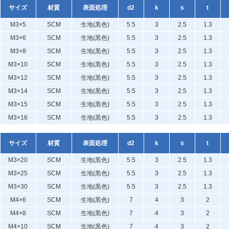
サイズ
材質
表面処理
d2
k
s
t
M3×5
SCM
生地(黒色)
5.5
3
2.5
1.3
M3×6
SCM
生地(黒色)
5.5
3
2.5
1.3
M3×8
SCM
生地(黒色)
5.5
3
2.5
1.3
M3×10
SCM
生地(黒色)
5.5
3
2.5
1.3
M3×12
SCM
生地(黒色)
5.5
3
2.5
1.3
M3×14
SCM
生地(黒色)
5.5
3
2.5
1.3
M3×15
SCM
生地(黒色)
5.5
3
2.5
1.3
M3×16
SCM
生地(黒色)
5.5
3
2.5
1.3
サイズ
材質
表面処理
d2
k
s
t
M3×20
SCM
生地(黒色)
5.5
3
2.5
1.3
M3×25
SCM
生地(黒色)
5.5
3
2.5
1.3
M3×30
SCM
生地(黒色)
5.5
3
2.5
1.3
M4×6
SCM
生地(黒色)
7
4
3
2
M4×8
SCM
生地(黒色)
7
4
3
2
M4×10
SCM
生地(黒色)
7
4
3
2