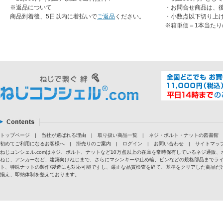
※返品について
・お問合せ商品は、
商品到着後、5日以内に着払いで
ご返品
ください。
・小数点以下切り上
※箱単価＝1本当たり
トップページ
|
当社が選ばれる理由
|
取り扱い商品一覧
|
ネジ・ボルト・ナットの図書館
初めてご利用になるお客様へ
|
掛売りのご案内
|
ログイン
|
お問い合わせ
|
サイトマッ
ねじコンシェル.comはネジ、ボルト、ナットなど10万点以上の在庫を常時保有しているネジ通
ねじ、アンカーなど、建築向けねじまで、さらにマシンキーや止め輪、ピンなどの規格部品までラ
ト、特殊ナットの製作/製造にも対応可能ですし、厳正な品質検査を経て、基準をクリアした商品だけ
揃え、即納体制を整えております。