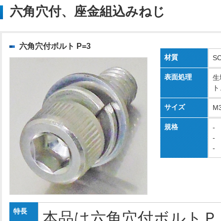
六角穴付、座金組込みねじ
六角穴付ボルト P=3
材質
S
表面処理
生
ト
サイズ
M
規格
-
-
-
特長
本品は六角穴付ボルトＰ