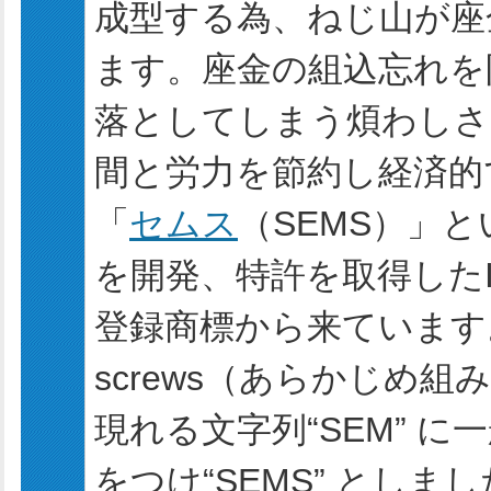
成型する為、ねじ山が座
ます。座金の組込忘れを
落としてしまう煩わしさ
間と労力を節約し経済的
「
セムス
（SEMS）」と
を開発、特許を取得した
登録商標から来ています。英語“p
screws（あらかじめ組
現れる文字列“SEM” に
をつけ“SEMS” としま