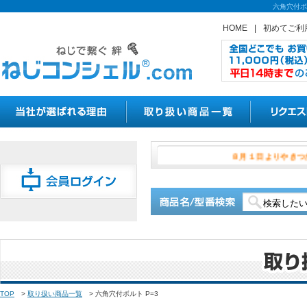
六角穴付ボ
HOME
|
初めてご利
８月１日よ
TOP
>
取り扱い商品一覧
>
六角穴付ボルト P=3