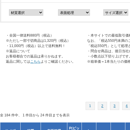
・全国一律送料880円（税込）
・本サイトでの最低取引価
※ただし一部寸切商品は1,320円（税込）
なお、「税込550円未満の
・11,000円（税込）以上で送料無料！
「税込550円」として処理
※返品について
・問合せ商品は、後日当社
お客様都合での返品は承りかねます。
・小数点以下切り上げです
返品に関しては
こちら
よりご確認ください。
※箱単価＝1本当たりの価
1
2
3
4
全 184 件中、 1 件目から 24 件目までを表示
P(ピッ