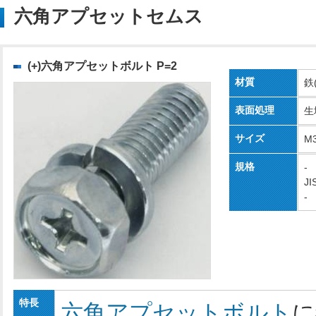
六角アプセットセムス
(+)六角アプセットボルト P=2
材質
鉄
表面処理
生
サイズ
M
規格
-
JI
-
特長
六角アプセットボルト
に