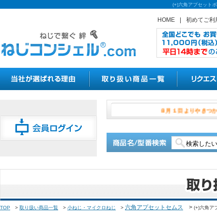
(+)六角アプセット
HOME
|
初めてご利
８月１日よ
六角アプセットセムス
>
TOP
>
取り扱い商品一覧
>
小ねじ・マイクロねじ
>
(+)六角ア