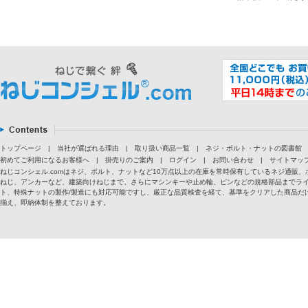
トップページ
|
当社が選ばれる理由
|
取り扱い商品一覧
|
ネジ・ボルト・ナットの図書館
初めてご利用になるお客様へ
|
掛売りのご案内
|
ログイン
|
お問い合わせ
|
サイトマッ
ねじコンシェル.comはネジ、ボルト、ナットなど10万点以上の在庫を常時保有しているネジ通
ねじ、アンカーなど、建築向けねじまで、さらにマシンキーや止め輪、ピンなどの規格部品までラ
ト、特殊ナットの製作/製造にも対応可能ですし、厳正な品質検査を経て、基準をクリアした商品だけ
揃え、即納体制を整えております。