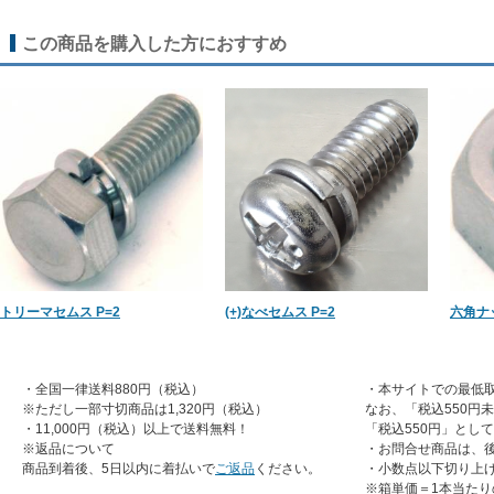
この商品を購入した方におすすめ
トリーマセムス P=2
(+)なべセムス P=2
六角ナ
・全国一律送料880円（税込）
・本サイトでの最低取
※ただし一部寸切商品は1,320円（税込）
なお、「税込550円
・11,000円（税込）以上で送料無料！
「税込550円」とし
※返品について
・お問合せ商品は、
商品到着後、5日以内に着払いで
ご返品
ください。
・小数点以下切り上
※箱単価＝1本当たり