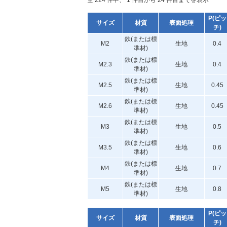
全 224 件中、 1 件目から 24 件目までを表示
P(ピッ
サイズ
材質
表面処理
チ)
鉄(または標
M2
生地
0.4
準材)
鉄(または標
M2.3
生地
0.4
準材)
鉄(または標
M2.5
生地
0.45
準材)
鉄(または標
M2.6
生地
0.45
準材)
鉄(または標
M3
生地
0.5
準材)
鉄(または標
M3.5
生地
0.6
準材)
鉄(または標
M4
生地
0.7
準材)
鉄(または標
M5
生地
0.8
準材)
P(ピッ
サイズ
材質
表面処理
チ)