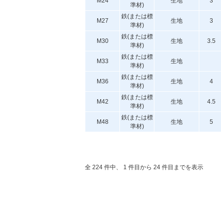
M24
生地
3
準材)
鉄(または標
M27
生地
3
準材)
鉄(または標
M30
生地
3.5
準材)
鉄(または標
M33
生地
準材)
鉄(または標
M36
生地
4
準材)
鉄(または標
M42
生地
4.5
準材)
鉄(または標
M48
生地
5
準材)
全 224 件中、 1 件目から 24 件目までを表示