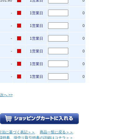
261.80
1営業日
0
-
1営業日
0
-
1営業日
0
-
1営業日
0
-
1営業日
0
-
1営業日
0
-
1営業日
0
次へ >>
引法に基づく表記＞＞
商品一覧に戻る＞＞
様特典、掛売り取引特典の詳細はコチラ＞＞