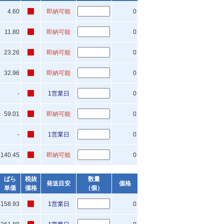
4.60
即納可能
0
11.80
即納可能
0
23.26
即納可能
0
32.96
即納可能
0
-
1営業日
0
59.01
即納可能
0
-
1営業日
0
140.45
即納可能
0
ばら
税抜
数量
発送目安
価格
単価
価格
（個）
158.93
1営業日
0