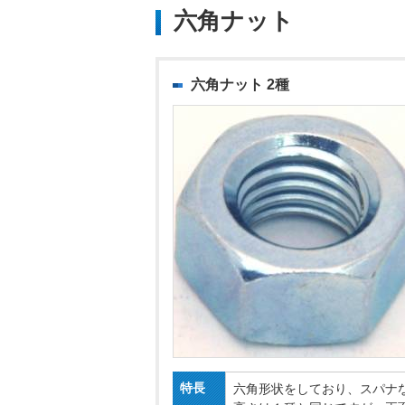
六角ナット
六角ナット 2種
特長
六角形状をしており、スパナ