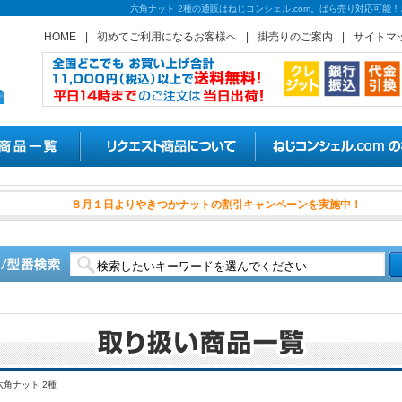
六角ナット 2種の通販はねじコンシェル.com。ばら売り対応可能
HOME
|
初めてご利用になるお客様へ
|
掛売りのご案内
|
サイトマ
８月１日よりやきつかナットの
六角ナット 2種