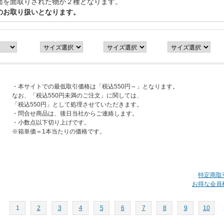
面を面取りされた物が２種となります。
のお取り扱いとなります。
・本サイトでの最低取引価格は「税込550円～」となります。
なお、「税込550円未満のご注文」に関しては、
「税込550円」として処理させていただきます。
・問合せ商品は、後日当社からご連絡します。
・小数点以下切り上げです。
※箱単価＝1本当たりの価格です。
特定商取
お得な会員
1
2
3
4
5
6
7
8
9
10