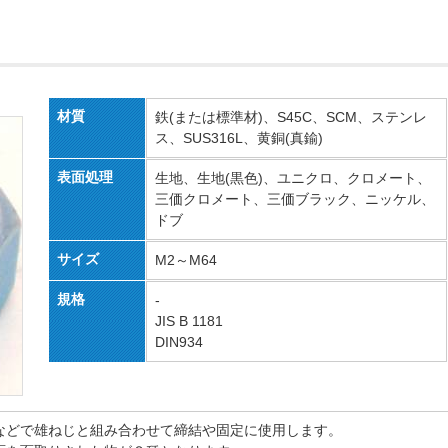
材質
鉄(または標準材)、S45C、SCM、ステンレ
ス、SUS316L、黄銅(真鍮)
表面処理
生地、生地(黒色)、ユニクロ、クロメート、
三価クロメート、三価ブラック、ニッケル、
ドブ
サイズ
M2～M64
規格
-
JIS B 1181
DIN934
などで雄ねじと組み合わせて締結や固定に使用します。