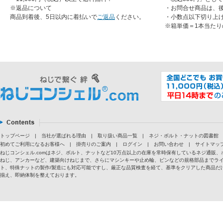
※返品について
・お問合せ商品は、
商品到着後、5日以内に着払いで
ご返品
ください。
・小数点以下切り上
※箱単価＝1本当たり
トップページ
|
当社が選ばれる理由
|
取り扱い商品一覧
|
ネジ・ボルト・ナットの図書館
初めてご利用になるお客様へ
|
掛売りのご案内
|
ログイン
|
お問い合わせ
|
サイトマッ
ねじコンシェル.comはネジ、ボルト、ナットなど10万点以上の在庫を常時保有しているネジ通
ねじ、アンカーなど、建築向けねじまで、さらにマシンキーや止め輪、ピンなどの規格部品までラ
ト、特殊ナットの製作/製造にも対応可能ですし、厳正な品質検査を経て、基準をクリアした商品だけ
揃え、即納体制を整えております。