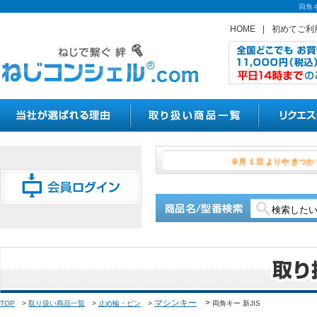
両角
HOME
|
初めてご利
８月１日よ
マシンキー
>
TOP
>
取り扱い商品一覧
>
止め輪・ピン
>
両角キー 新JIS