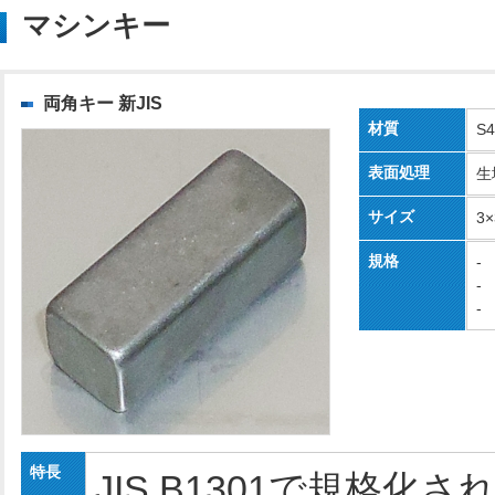
マシンキー
両角キー 新JIS
材質
S
表面処理
生
サイズ
3
規格
-
-
-
特長
JIS B1301で規格