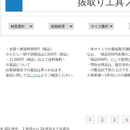
抜取り工具
・全国一律送料880円（税込）
・本サイトでの最低取引価
※ただし一部寸切商品は1,320円（税込）
なお、「税込550円未満の
・11,000円（税込）以上で送料無料！
「税込550円」として処理
※返品について
・問合せ商品は、後日当社
お客様都合での返品は承りかねます。
・小数点以下切り上げです
返品に関しては
こちら
よりご確認ください。
※箱単価＝1本当たりの価
1
2
3
4
全 302 件中、 1 件目から 24 件目までを表示