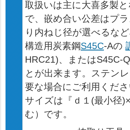
取扱いは主に大喜多製と
で、嵌め合い公差はプラ
り内ねじ径が選べるなど
構造用炭素鋼
S45C
-Aの
HRC21)、またはS45C
とが出来ます。ステンレス
要な場合にご利用くださ
サイズは『ｄ１(最小径)
む）です。