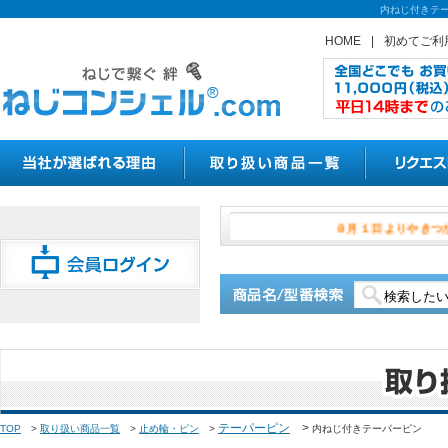
内ねじ付きテー
HOME
|
初めてご利
８月１日よ
テーパーピン
>
TOP
>
取り扱い商品一覧
>
止め輪・ピン
>
内ねじ付きテーパーピン