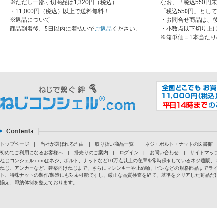
※ただし一部寸切商品は1,320円（税込）
なお、「税込550円
・11,000円（税込）以上で送料無料！
「税込550円」とし
※返品について
・お問合せ商品は、
商品到着後、5日以内に着払いで
ご返品
ください。
・小数点以下切り上
※箱単価＝1本当たり
トップページ
|
当社が選ばれる理由
|
取り扱い商品一覧
|
ネジ・ボルト・ナットの図書館
初めてご利用になるお客様へ
|
掛売りのご案内
|
ログイン
|
お問い合わせ
|
サイトマッ
ねじコンシェル.comはネジ、ボルト、ナットなど10万点以上の在庫を常時保有しているネジ通
ねじ、アンカーなど、建築向けねじまで、さらにマシンキーや止め輪、ピンなどの規格部品までラ
ト、特殊ナットの製作/製造にも対応可能ですし、厳正な品質検査を経て、基準をクリアした商品だけ
揃え、即納体制を整えております。