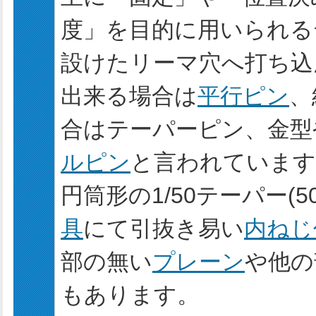
度」を目的に用いられる
設けたリーマ穴へ打ち込
出来る場合は
平行ピン
、
合はテーパーピン、金型
ルピン
と言われています
円筒形の1/50テーパー(
具
にて引抜き易い
内ねじ
部の無い
プレーン
や他の
もあります。