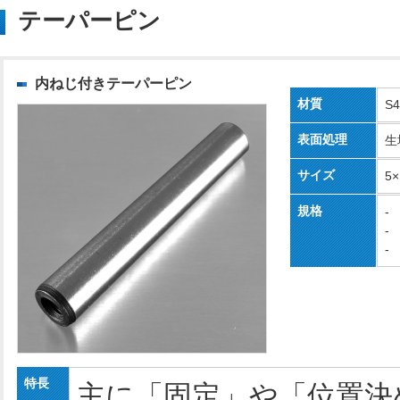
テーパーピン
内ねじ付きテーパーピン
材質
S
表面処理
生
サイズ
5
規格
-
-
-
特長
主に「固定」や「位置決