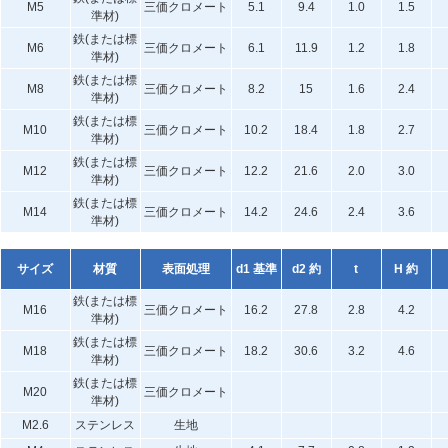
M5
三価クロメート
5.1
9.4
1.0
1.5
準材)
鉄(または標
M6
三価クロメート
6.1
11.9
1.2
1.8
準材)
鉄(または標
M8
三価クロメート
8.2
15
1.6
2.4
準材)
鉄(または標
M10
三価クロメート
10.2
18.4
1.8
2.7
準材)
鉄(または標
M12
三価クロメート
12.2
21.6
2.0
3.0
準材)
鉄(または標
M14
三価クロメート
14.2
24.6
2.4
3.6
準材)
サイズ
材質
表面処理
d1 基準
d2 約
t
H 約
鉄(または標
M16
三価クロメート
16.2
27.8
2.8
4.2
準材)
鉄(または標
M18
三価クロメート
18.2
30.6
3.2
4.6
準材)
鉄(または標
M20
三価クロメート
準材)
M2.6
ステンレス
生地