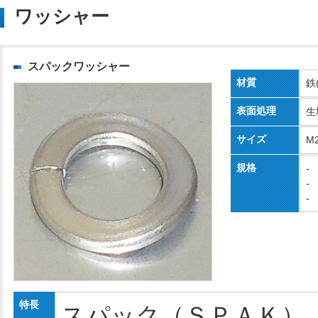
ワッシャー
スパックワッシャー
材質
鉄
表面処理
生
サイズ
M
規格
-
-
-
特長
スパック（ＳＰＡＫ）