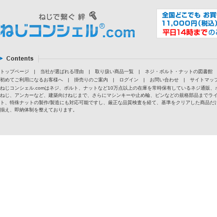
トップページ
|
当社が選ばれる理由
|
取り扱い商品一覧
|
ネジ・ボルト・ナットの図書館
初めてご利用になるお客様へ
|
掛売りのご案内
|
ログイン
|
お問い合わせ
|
サイトマッ
ねじコンシェル.comはネジ、ボルト、ナットなど10万点以上の在庫を常時保有しているネジ通
ねじ、アンカーなど、建築向けねじまで、さらにマシンキーや止め輪、ピンなどの規格部品までラ
ト、特殊ナットの製作/製造にも対応可能ですし、厳正な品質検査を経て、基準をクリアした商品だけ
揃え、即納体制を整えております。