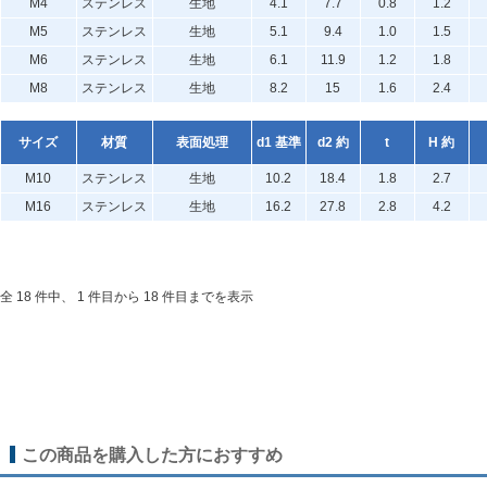
M4
ステンレス
生地
4.1
7.7
0.8
1.2
M5
ステンレス
生地
5.1
9.4
1.0
1.5
M6
ステンレス
生地
6.1
11.9
1.2
1.8
M8
ステンレス
生地
8.2
15
1.6
2.4
サイズ
材質
表面処理
d1 基準
d2 約
t
H 約
M10
ステンレス
生地
10.2
18.4
1.8
2.7
M16
ステンレス
生地
16.2
27.8
2.8
4.2
全 18 件中、 1 件目から 18 件目までを表示
この商品を購入した方におすすめ