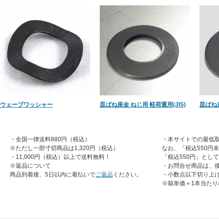
ウェーブワッシャー
皿ばね座金 ねじ用 軽荷重用(JIS)
皿ばね座
・全国一律送料880円（税込）
・本サイトでの最低取
※ただし一部寸切商品は1,320円（税込）
なお、「税込550円
・11,000円（税込）以上で送料無料！
「税込550円」とし
※返品について
・お問合せ商品は、
商品到着後、5日以内に着払いで
ご返品
ください。
・小数点以下切り上
※箱単価＝1本当たり