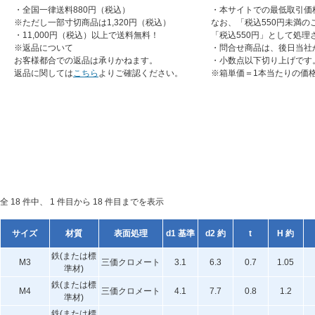
・全国一律送料880円（税込）
・本サイトでの最低取引価
※ただし一部寸切商品は1,320円（税込）
なお、「税込550円未満の
・11,000円（税込）以上で送料無料！
「税込550円」として処理
※返品について
・問合せ商品は、後日当社
お客様都合での返品は承りかねます。
・小数点以下切り上げです
返品に関しては
こちら
よりご確認ください。
※箱単価＝1本当たりの価
全 18 件中、 1 件目から 18 件目までを表示
サイズ
材質
表面処理
d1 基準
d2 約
t
H 約
鉄(または標
M3
三価クロメート
3.1
6.3
0.7
1.05
準材)
鉄(または標
M4
三価クロメート
4.1
7.7
0.8
1.2
準材)
鉄(または標