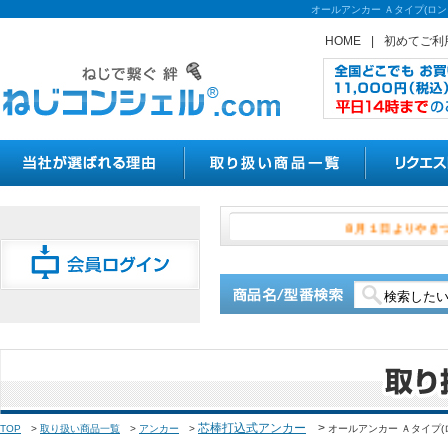
オールアンカー Ａタイプ(ロ
HOME
|
初めてご利
８月１日よ
芯棒打込式アンカー
>
TOP
>
取り扱い商品一覧
>
アンカー
>
オールアンカー Ａタイプ(