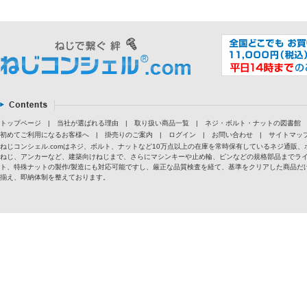
トップページ
|
当社が選ばれる理由
|
取り扱い商品一覧
|
ネジ・ボルト・ナットの図書館
初めてご利用になるお客様へ
|
掛売りのご案内
|
ログイン
|
お問い合わせ
|
サイトマッ
ねじコンシェル.comはネジ、ボルト、ナットなど10万点以上の在庫を常時保有しているネジ通
ねじ、アンカーなど、建築向けねじまで、さらにマシンキーや止め輪、ピンなどの規格部品までラ
ト、特殊ナットの製作/製造にも対応可能ですし、厳正な品質検査を経て、基準をクリアした商品だけ
揃え、即納体制を整えております。