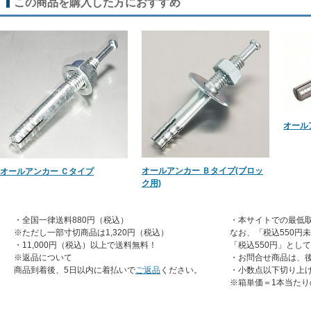
この商品を購入した方におすすめ
オール
オールアンカー Ｂタイプ(ブロッ
オールアンカー Ｃタイプ
ク用)
・全国一律送料880円（税込）
・本サイトでの最低取
※ただし一部寸切商品は1,320円（税込）
なお、「税込550円
・11,000円（税込）以上で送料無料！
「税込550円」とし
※返品について
・お問合せ商品は、
商品到着後、5日以内に着払いで
ご返品
ください。
・小数点以下切り上
※箱単価＝1本当たり