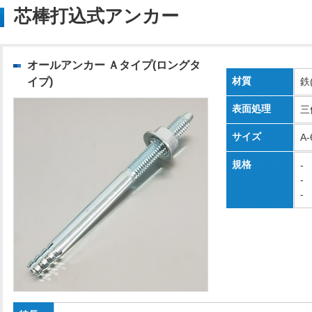
芯棒打込式アンカー
オールアンカー Ａタイプ(ロングタ
材質
イプ)
鉄
表面処理
三
サイズ
A-
規格
-
-
-