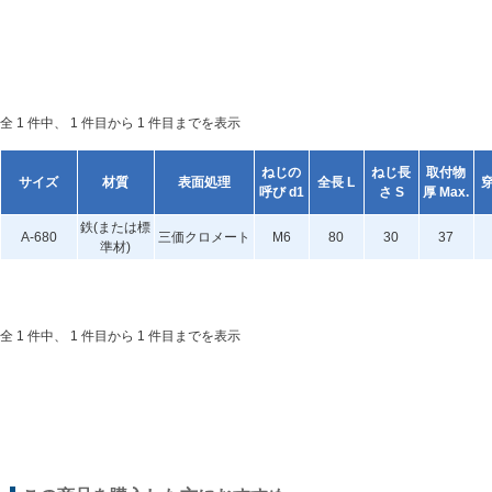
全 1 件中、 1 件目から 1 件目までを表示
ねじの
ねじ長
取付物
サイズ
材質
表面処理
全長 L
呼び d1
さ S
厚 Max.
鉄(または標
A-680
三価クロメート
M6
80
30
37
準材)
全 1 件中、 1 件目から 1 件目までを表示