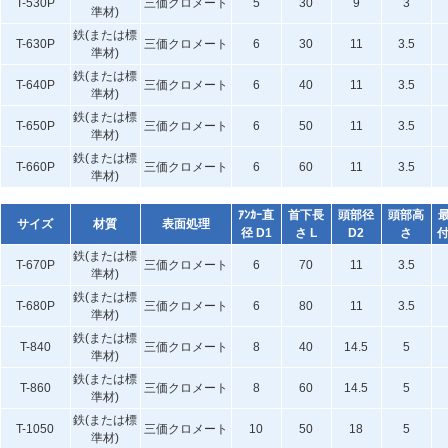
T-530P
三価クロメート
5
30
9
3
準材)
鉄(または標
T-630P
三価クロメート
6
30
11
3.5
準材)
鉄(または標
T-640P
三価クロメート
6
40
11
3.5
準材)
鉄(または標
T-650P
三価クロメート
6
50
11
3.5
準材)
鉄(または標
T-660P
三価クロメート
6
60
11
3.5
準材)
ｱﾝｶｰ直
首下長
頭部径
頭部高
サイズ
材質
表面処理
径 D1
さ L
D2
さ
付
鉄(または標
T-670P
三価クロメート
6
70
11
3.5
準材)
鉄(または標
T-680P
三価クロメート
6
80
11
3.5
準材)
鉄(または標
T-840
三価クロメート
8
40
14.5
5
準材)
鉄(または標
T-860
三価クロメート
8
60
14.5
5
準材)
鉄(または標
T-1050
三価クロメート
10
50
18
5
準材)