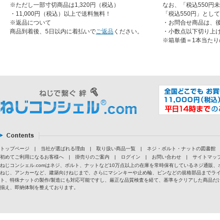
※ただし一部寸切商品は1,320円（税込）
なお、「税込550円
・11,000円（税込）以上で送料無料！
「税込550円」とし
※返品について
・お問合せ商品は、
商品到着後、5日以内に着払いで
ご返品
ください。
・小数点以下切り上
※箱単価＝1本当たり
トップページ
|
当社が選ばれる理由
|
取り扱い商品一覧
|
ネジ・ボルト・ナットの図書館
初めてご利用になるお客様へ
|
掛売りのご案内
|
ログイン
|
お問い合わせ
|
サイトマッ
ねじコンシェル.comはネジ、ボルト、ナットなど10万点以上の在庫を常時保有しているネジ通
ねじ、アンカーなど、建築向けねじまで、さらにマシンキーや止め輪、ピンなどの規格部品までラ
ト、特殊ナットの製作/製造にも対応可能ですし、厳正な品質検査を経て、基準をクリアした商品だけ
揃え、即納体制を整えております。