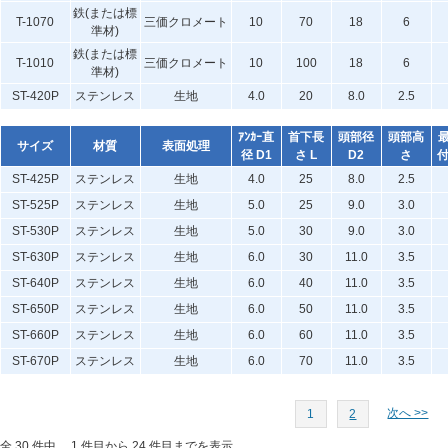
鉄(または標
T-1070
三価クロメート
10
70
18
6
準材)
鉄(または標
T-1010
三価クロメート
10
100
18
6
準材)
ST-420P
ステンレス
生地
4.0
20
8.0
2.5
ｱﾝｶｰ直
首下長
頭部径
頭部高
サイズ
材質
表面処理
径 D1
さ L
D2
さ
付
ST-425P
ステンレス
生地
4.0
25
8.0
2.5
ST-525P
ステンレス
生地
5.0
25
9.0
3.0
ST-530P
ステンレス
生地
5.0
30
9.0
3.0
ST-630P
ステンレス
生地
6.0
30
11.0
3.5
ST-640P
ステンレス
生地
6.0
40
11.0
3.5
ST-650P
ステンレス
生地
6.0
50
11.0
3.5
ST-660P
ステンレス
生地
6.0
60
11.0
3.5
ST-670P
ステンレス
生地
6.0
70
11.0
3.5
次へ >>
1
2
全 30 件中、 1 件目から 24 件目までを表示