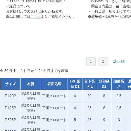
・11,000円（税込）以上で送料無料！
「税込550円」として処理
※返品について
・問合せ商品は、後日当社
お客様都合での返品は承りかねます。
・小数点以下切り上げです
返品に関しては
こちら
よりご確認ください。
※箱単価＝1本当たりの価
次へ >>
1
2
全 30 件中、 1 件目から 24 件目までを表示
ｱﾝｶｰ直
首下長
頭部径
頭部高
サイズ
材質
表面処理
径 D1
さ L
D2
さ
付
鉄(または標
T-420P
三価クロメート
4
20
8
2.5
準材)
鉄(または標
T-425P
三価クロメート
4
25
8
2.5
準材)
鉄(または標
T-525P
三価クロメート
5
25
9
3
準材)
鉄(または標