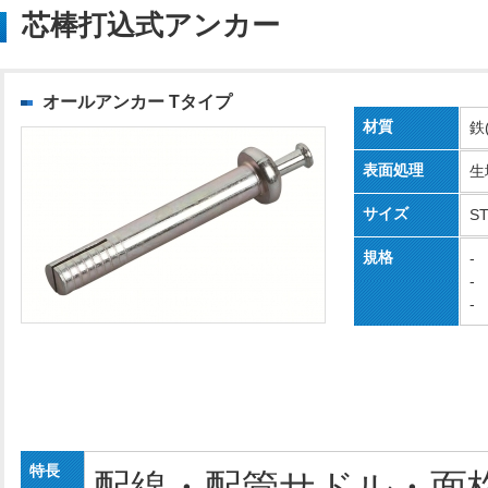
芯棒打込式アンカー
オールアンカー Tタイプ
材質
鉄
表面処理
生
サイズ
ST
規格
-
-
-
特長
配線・配管サドル・面